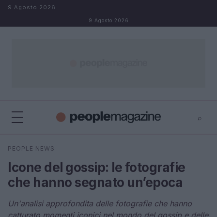
Salta al contenuto
9 Agosto 2026
9 Agosto 2026
⌕
⌕
×
PEOPLE NEWS
Cerca
Icone del gossip: le fotografie
che hanno segnato un’epoca
Un'analisi approfondita delle fotografie che hanno
catturato momenti iconici nel mondo del gossip e delle