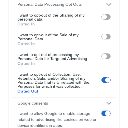
Please note that this website/app uses one or more Google
Personal Data Processing Opt Outs
services and may gather and store information including but
not limited to your visit or usage behaviour. You may click to
I want to opt-out of the Sharing of my
personal data.
grant or deny consent to Google and its third-party tags to
Opted In
use your data for below specified purposes in below Google
consent section.
I want to opt-out of the Sale of my
Personal Data.
Opted In
I want to opt-out of processing my
Personal Data for Targeted Advertising.
Opted In
I want to opt-out of Collection, Use,
Retention, Sale, and/or Sharing of my
Personal Data that Is Unrelated with the
Purposes for which it was collected.
Opted Out
Google consents
I want to allow Google to enable storage
related to advertising like cookies on web or
device identifiers in apps.