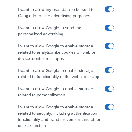
I want to allow my user data to be sent to
Continua a leggere
Google for online advertising purposes.
PEOPLE NEWS
I want to allow Google to send me
personalized advertising.
I want to allow Google to enable storage
related to analytics like cookies on web or
device identifiers in apps.
I want to allow Google to enable storage
related to functionality of the website or app.
I want to allow Google to enable storage
related to personalization.
I want to allow Google to enable storage
Tai chi a impatto dolce per rafforzare core e postura
related to security, including authentication
Matteo Pellegrino · 8 Ago 2026
functionality and fraud prevention, and other
user protection.
PEOPLE NEWS