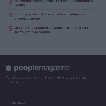
3
Don Antonio Mazzi: la vita e l’eredità del fondatore di
Exodus
4
Bologna, morte di Abderrahim Fakir: autopsia e
tensioni politiche
5
Celebrità Provocatorie sui Social: Le Più Audaci e
Controversie da Seguire
Tutto il gossip, senza filtri. News, televisione, chi-si-fa-
chi e candy.
SEZIONI
People News