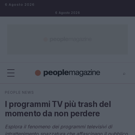
Salta al contenuto
6 Agosto 2026
6 Agosto 2026
⌕
⌕
×
PEOPLE NEWS
Cerca
I programmi TV più trash del
momento da non perdere
Esplora il fenomeno dei programmi televisivi di
intrattenimento spazzatura che affascinano il pubblico.