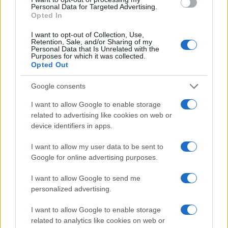
Personal Data for Targeted Advertising.
Opted In
I want to opt-out of Collection, Use,
Retention, Sale, and/or Sharing of my
Continua a leggere
Personal Data that Is Unrelated with the
Purposes for which it was collected.
Opted Out
PEOPLE NEWS
Google consents
I want to allow Google to enable storage
related to advertising like cookies on web or
device identifiers in apps.
I want to allow my user data to be sent to
Google for online advertising purposes.
I want to allow Google to send me
personalized advertising.
I want to allow Google to enable storage
La sfida di ResQ per riprendere le operazioni di
related to analytics like cookies on web or
soccorso dopo il ciclone Harry