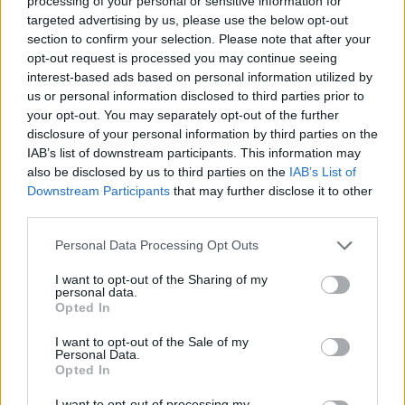
processing of your personal or sensitive information for
AUTORE
AiAdhubMedia
targeted advertising by us, please use the below opt-out
section to confirm your selection. Please note that after your
opt-out request is processed you may continue seeing
interest-based ads based on personal information utilized by
us or personal information disclosed to third parties prior to
your opt-out. You may separately opt-out of the further
disclosure of your personal information by third parties on the
IAB’s list of downstream participants. This information may
also be disclosed by us to third parties on the
IAB’s List of
Downstream Participants
that may further disclose it to other
third parties.
Please note that this website/app uses one or more Google
Personal Data Processing Opt Outs
services and may gather and store information including but
not limited to your visit or usage behaviour. You may click to
I want to opt-out of the Sharing of my
personal data.
grant or deny consent to Google and its third-party tags to
Opted In
use your data for below specified purposes in below Google
consent section.
I want to opt-out of the Sale of my
Personal Data.
Opted In
I want to opt-out of processing my