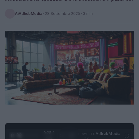
AiAdhubMedia
·
28 Settembre 2025
· 3 min
0:29 /
Ad
hub
Media
POWERED
1
/
4
2:02
BY