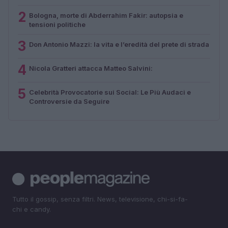
2
Bologna, morte di Abderrahim Fakir: autopsia e
tensioni politiche
3
Don Antonio Mazzi: la vita e l’eredità del prete di strada
4
Nicola Gratteri attacca Matteo Salvini:
5
Celebrità Provocatorie sui Social: Le Più Audaci e
Controversie da Seguire
Tutto il gossip, senza filtri. News, televisione, chi-si-fa-
chi e candy.