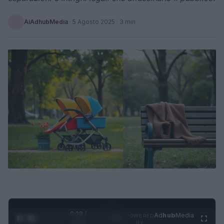
AiAdhubMedia
·
5 Agosto 2025
· 3 min
0:29 /
Ad
hub
Media
POWERED
1
/
4
3:16
BY