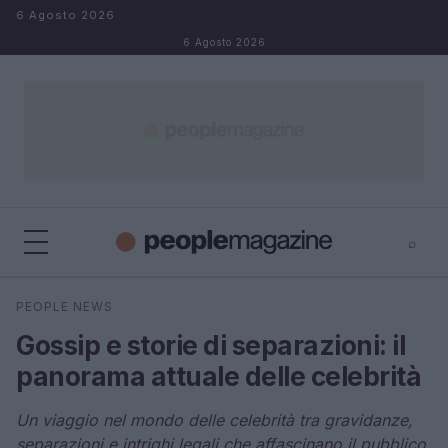
Salta al contenuto
6 Agosto 2026
6 Agosto 2026
⌕
⌕
×
PEOPLE NEWS
Cerca
Gossip e storie di separazioni: il
panorama attuale delle celebrità
Un viaggio nel mondo delle celebrità tra gravidanze,
separazioni e intrighi legali che affascinano il pubblico.