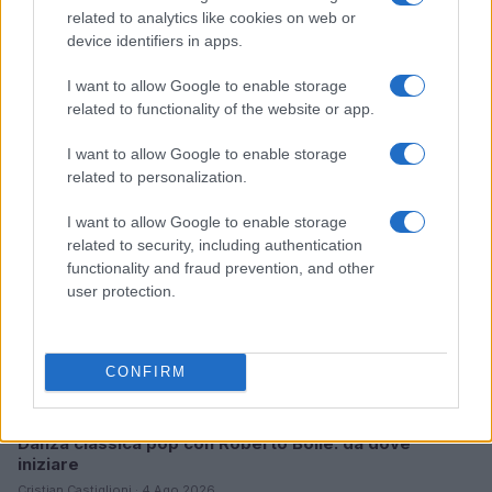
related to analytics like cookies on web or
device identifiers in apps.
Club sociali a pagamento: vantaggi e svantaggi di un
nuovo modo di socializzare
I want to allow Google to enable storage
Cristian Castiglioni · 5 Ago 2026
related to functionality of the website or app.
PEOPLE NEWS
I want to allow Google to enable storage
related to personalization.
I want to allow Google to enable storage
related to security, including authentication
functionality and fraud prevention, and other
user protection.
CONFIRM
Danza classica pop con Roberto Bolle: da dove
iniziare
Cristian Castiglioni · 4 Ago 2026