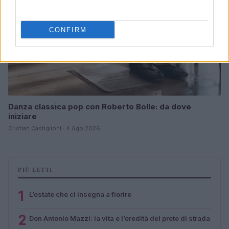
CONFIRM
Danza classica pop con Roberto Bolle: da dove
iniziare
Cristian Castiglioni · 4 Ago 2026
PIÙ LETTI
1
L’estate che ci insegna a fiorire
2
Don Antonio Mazzi: la vita e l’eredità del prete di strada