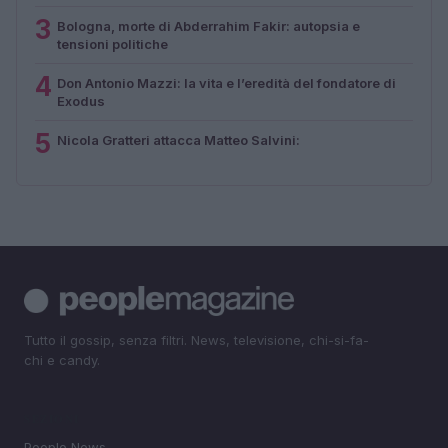
3
Bologna, morte di Abderrahim Fakir: autopsia e
tensioni politiche
4
Don Antonio Mazzi: la vita e l’eredità del fondatore di
Exodus
5
Nicola Gratteri attacca Matteo Salvini:
Tutto il gossip, senza filtri. News, televisione, chi-si-fa-
chi e candy.
SEZIONI
People News