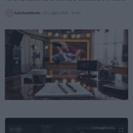
AiAdhubMedia
·
23 Luglio 2025
· 3 min
0:29 /
Ad
hub
Media
POWERED
1
/
4
3:16
BY