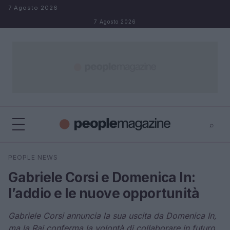
Salta al contenuto
7 Agosto 2026
7 Agosto 2026
⌕
⌕
×
PEOPLE NEWS
Cerca
Gabriele Corsi e Domenica In:
l’addio e le nuove opportunità
Gabriele Corsi annuncia la sua uscita da Domenica In,
ma la Rai conferma la volontà di collaborare in futuro.