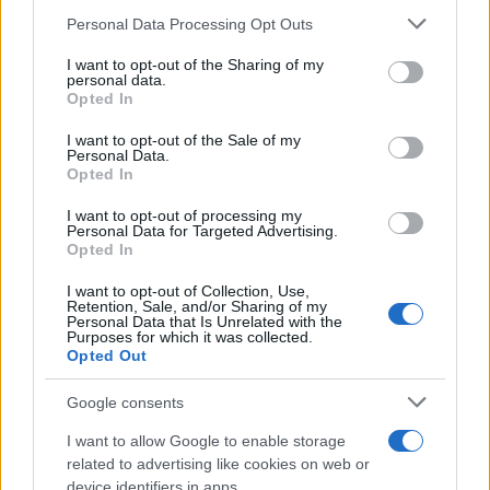
Please note that this website/app uses one or more Google
Personal Data Processing Opt Outs
Continua a leggere
services and may gather and store information including but
not limited to your visit or usage behaviour. You may click to
I want to opt-out of the Sharing of my
personal data.
grant or deny consent to Google and its third-party tags to
Opted In
PEOPLE NEWS
use your data for below specified purposes in below Google
consent section.
I want to opt-out of the Sale of my
Personal Data.
Opted In
I want to opt-out of processing my
Personal Data for Targeted Advertising.
Opted In
I want to opt-out of Collection, Use,
Retention, Sale, and/or Sharing of my
Personal Data that Is Unrelated with the
Purposes for which it was collected.
Opted Out
Google consents
La sfida di ResQ per riprendere le operazioni di
soccorso dopo il ciclone Harry
I want to allow Google to enable storage
Cristian Castiglioni · 6 Ago 2026
related to advertising like cookies on web or
device identifiers in apps.