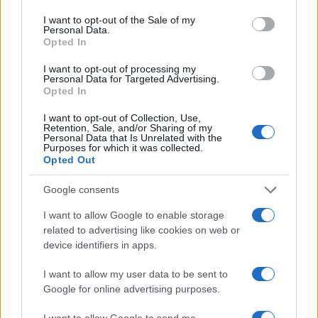
use your data for below specified purposes in below Google
consent section.
I want to opt-out of the Sale of my
Personal Data.
Opted In
Club sociali a pagamento: vantaggi e svantaggi di un
I want to opt-out of processing my
nuovo modo di socializzare
Personal Data for Targeted Advertising.
Opted In
Cristian Castiglioni · 5 Ago 2026
I want to opt-out of Collection, Use,
PEOPLE NEWS
Retention, Sale, and/or Sharing of my
Personal Data that Is Unrelated with the
Purposes for which it was collected.
Opted Out
Google consents
I want to allow Google to enable storage
related to advertising like cookies on web or
device identifiers in apps.
I want to allow my user data to be sent to
Google for online advertising purposes.
I want to allow Google to send me