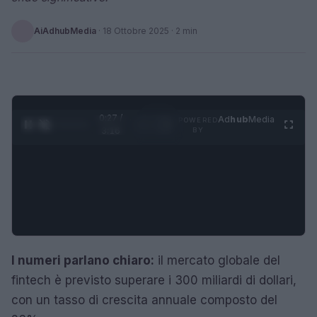
AiAdhubMedia
·
18 Ottobre 2025
· 2 min
0:28 /
Ad
hub
Media
POWERED
1
/
4
3:16
BY
I numeri parlano chiaro:
il mercato globale del
fintech è previsto superare i 300 miliardi di dollari,
con un tasso di crescita annuale composto del