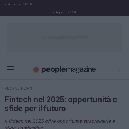
Salta al contenuto
7 Agosto 2026
7 Agosto 2026
⌕
⌕
×
PEOPLE NEWS
Cerca
Fintech nel 2025: opportunità e
sfide per il futuro
Il fintech nel 2025 offre opportunità straordinarie e
sfide significative.