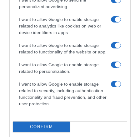
Danza classica pop con Roberto Bolle: da dove
personalized advertising.
iniziare
Cristian Castiglioni · 4 Ago 2026
I want to allow Google to enable storage
related to analytics like cookies on web or
device identifiers in apps.
PIÙ LETTI
I want to allow Google to enable storage
related to functionality of the website or app.
1
L’estate che ci insegna a fiorire
I want to allow Google to enable storage
2
Don Antonio Mazzi: la vita e l’eredità del prete di strada
related to personalization.
I want to allow Google to enable storage
3
Bologna, morte di Abderrahim Fakir: autopsia e
related to security, including authentication
tensioni politiche
functionality and fraud prevention, and other
4
Don Antonio Mazzi: la vita e l’eredità del fondatore di
user protection.
Exodus
5
Nicola Gratteri attacca Matteo Salvini:
CONFIRM