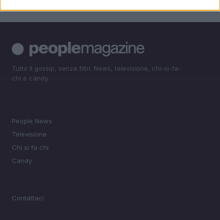
Tutto il gossip, senza filtri. News, televisione, chi-si-fa-
chi e candy.
SEZIONI
People News
Televisione
Chi si fa chi
Candy
MAGAZINE
Contattaci