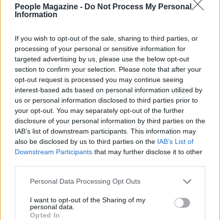
People Magazine -
Do Not Process My Personal
Information
If you wish to opt-out of the sale, sharing to third parties, or
processing of your personal or sensitive information for
targeted advertising by us, please use the below opt-out
section to confirm your selection. Please note that after your
opt-out request is processed you may continue seeing
La sfida di ResQ per riprendere le operazioni di
interest-based ads based on personal information utilized by
soccorso dopo il ciclone Harry
us or personal information disclosed to third parties prior to
Cristian Castiglioni · 6 Ago 2026
your opt-out. You may separately opt-out of the further
disclosure of your personal information by third parties on the
PEOPLE NEWS
IAB’s list of downstream participants. This information may
also be disclosed by us to third parties on the
IAB’s List of
Downstream Participants
that may further disclose it to other
third parties.
Please note that this website/app uses one or more Google
Personal Data Processing Opt Outs
services and may gather and store information including but
not limited to your visit or usage behaviour. You may click to
I want to opt-out of the Sharing of my
personal data.
grant or deny consent to Google and its third-party tags to
Opted In