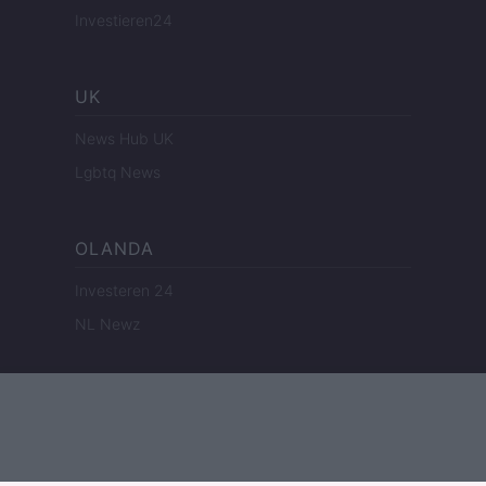
Investieren24
UK
News Hub UK
Lgbtq News
OLANDA
Investeren 24
NL Newz