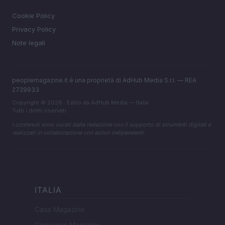
LEGALE
Cookie Policy
Privacy Policy
Note legali
peoplemagazine.it è una proprietà di AdHub Media S.r.l. — REA
2729933
Copyright © 2026 · Edito da AdHub Media — Italia
Tutti i diritti riservati
I contenuti sono curati dalla redazione con il supporto di strumenti digitali e
realizzati in collaborazione con autori indipendenti.
ITALIA
Casa Magazine
Cineverse Magazine