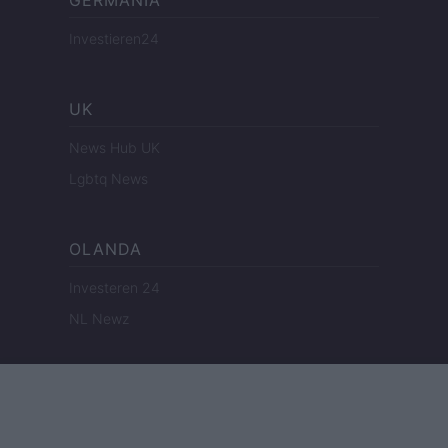
GERMANIA
Investieren24
UK
News Hub UK
Lgbtq News
OLANDA
Investeren 24
NL Newz