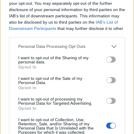
your opt-out. You may separately opt-out of the further
disclosure of your personal information by third parties on the
IAB’s list of downstream participants. This information may
also be disclosed by us to third parties on the
IAB’s List of
Downstream Participants
that may further disclose it to other
third parties.
Please note that this website/app uses one or more Google
Personal Data Processing Opt Outs
services and may gather and store information including but
not limited to your visit or usage behaviour. You may click to
I want to opt-out of the Sharing of my
personal data.
grant or deny consent to Google and its third-party tags to
Opted In
use your data for below specified purposes in below Google
consent section.
I want to opt-out of the Sale of my
Personal Data.
Opted In
Continua a leggere
I want to opt-out of processing my
Personal Data for Targeted Advertising.
PEOPLE NEWS
Opted In
I want to opt-out of Collection, Use,
Retention, Sale, and/or Sharing of my
Personal Data that Is Unrelated with the
Purposes for which it was collected.