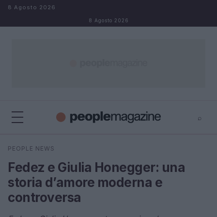
Salta al contenuto
8 Agosto 2026
8 Agosto 2026
⌕
⌕
×
PEOPLE NEWS
Cerca
Fedez e Giulia Honegger: una
storia d’amore moderna e
controversa