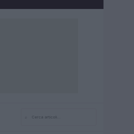
⌕
Cerca