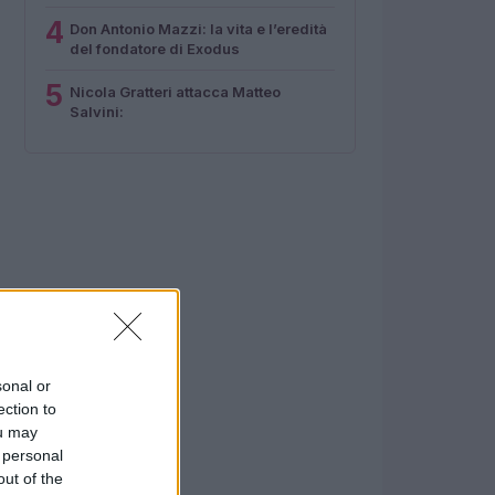
4
Don Antonio Mazzi: la vita e l’eredità
del fondatore di Exodus
5
Nicola Gratteri attacca Matteo
Salvini:
sonal or
ection to
ou may
 personal
out of the