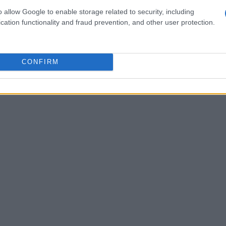
ideo Music Awards
del 2015. Nicki ha criticato
o allow Google to enable storage related to security, including
cation functionality and fraud prevention, and other user protection.
 in un’intervista, scatenando una discussione
ei media. Questa disputa ha messo in evidenza
le questioni più ampie riguardanti il
femminismo
CONFIRM
industria musicale.