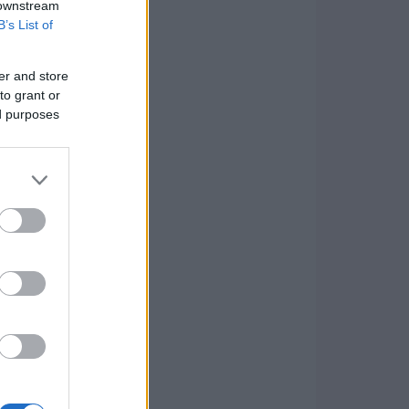
 downstream
B’s List of
er and store
to grant or
ed purposes