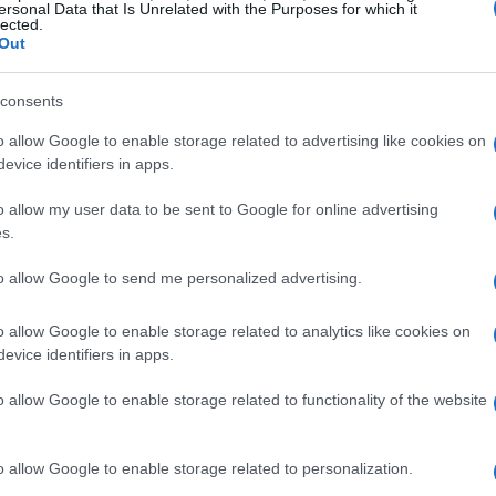
ersonal Data that Is Unrelated with the Purposes for which it
lected.
 a discussioni più ampie sull’originalità
Out
consents
Swift
o allow Google to enable storage related to advertising like cookies on
evice identifiers in apps.
a
Kim Kardashian
e
Taylor Swift
. Tutto è
m, ha interrotto il discorso di Taylor agli
MTV
o allow my user data to be sent to Google for online advertising
s.
momento, la rivalità si è intensificata,
 ha messo in discussione le affermazioni di
to allow Google to send me personalized advertising.
 conflitto ha avuto ripercussioni significative
o allow Google to enable storage related to analytics like cookies on
rcezione pubblica di entrambe le celebrità.
evice identifiers in apps.
il loro impatto
o allow Google to enable storage related to functionality of the website
omeno del passato; anche oggi, le celebrità
o allow Google to enable storage related to personalization.
 esempio recente è il litigio tra
Nicki Minaj
e