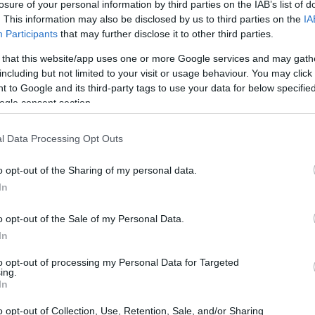
losure of your personal information by third parties on the IAB’s list of
. This information may also be disclosed by us to third parties on the
IA
Participants
that may further disclose it to other third parties.
 that this website/app uses one or more Google services and may gath
including but not limited to your visit or usage behaviour. You may click 
 to Google and its third-party tags to use your data for below specifi
ogle consent section.
l Data Processing Opt Outs
o opt-out of the Sharing of my personal data.
In
no segnato il gossip
o opt-out of the Sale of my Personal Data.
In
gendari, trasformandosi in veri e propri eventi
to opt-out of processing my Personal Data for Targeted
rivalità tra
Madonna
e
Lady Gaga
, che ha
ing.
In
a regina della musica pop. Madonna ha criticato
ha risposto sostenendo di rispettare sempre la
o opt-out of Collection, Use, Retention, Sale, and/or Sharing