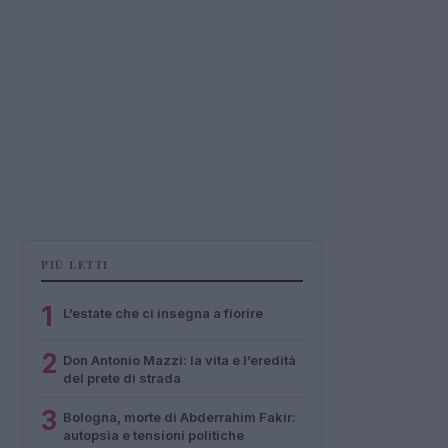
PIÙ LETTI
1
L’estate che ci insegna a fiorire
2
Don Antonio Mazzi: la vita e l’eredità
del prete di strada
3
Bologna, morte di Abderrahim Fakir:
autopsia e tensioni politiche