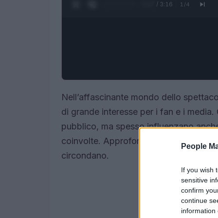
0:28 / 3:16
1
/
4
Nell’affascinante mondo dello spettaco
di grande interesse per i fan e i media.
pubblico, ma spesso influenzano anche le
coinvolte. Approfondiamo alcune dell
People Ma
circondano.
If you wish 
sensitive in
confirm you
continue se
information 