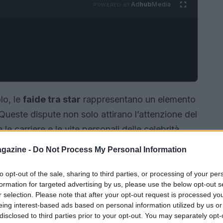
Ad
hub
Media
POWERED BY
lo, le
faide tra star
rappresentano un elemento
 Queste dispute non solo attirano l’attenzione del
 carriere e le vite personali delle celebrità
e
faide più celebri
e le dinamiche che le
gazine -
Do Not Process My Personal Information
to opt-out of the sale, sharing to third parties, or processing of your per
formation for targeted advertising by us, please use the below opt-out s
r selection. Please note that after your opt-out request is processed y
eing interest-based ads based on personal information utilized by us or
disclosed to third parties prior to your opt-out. You may separately opt-