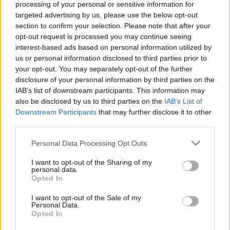
processing of your personal or sensitive information for
targeted advertising by us, please use the below opt-out
section to confirm your selection. Please note that after your
opt-out request is processed you may continue seeing
interest-based ads based on personal information utilized by
Continua a leggere
us or personal information disclosed to third parties prior to
your opt-out. You may separately opt-out of the further
disclosure of your personal information by third parties on the
PEOPLE NEWS
IAB’s list of downstream participants. This information may
also be disclosed by us to third parties on the
IAB’s List of
Downstream Participants
that may further disclose it to other
third parties.
Please note that this website/app uses one or more Google
Personal Data Processing Opt Outs
services and may gather and store information including but
not limited to your visit or usage behaviour. You may click to
I want to opt-out of the Sharing of my
personal data.
grant or deny consent to Google and its third-party tags to
Opted In
use your data for below specified purposes in below Google
consent section.
I want to opt-out of the Sale of my
Personal Data.
Opted In
Club sociali a pagamento: vantaggi e svantaggi di un