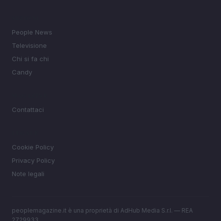
SEZIONI
People News
Televisione
Chi si fa chi
Candy
MAGAZINE
Contattaci
LEGALE
Cookie Policy
Privacy Policy
Note legali
peoplemagazine.it è una proprietà di AdHub Media S.r.l. — REA
2729933