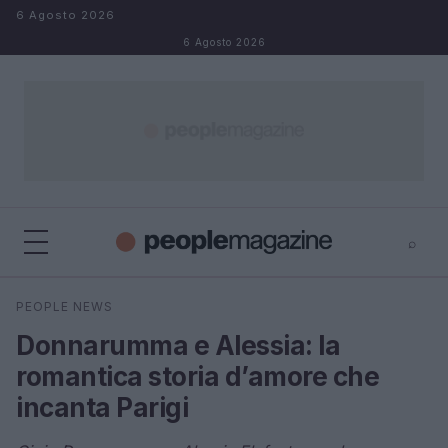
Salta al contenuto
6 Agosto 2026
6 Agosto 2026
⌕
⌕
×
PEOPLE NEWS
Cerca
Donnarumma e Alessia: la
romantica storia d’amore che
incanta Parigi