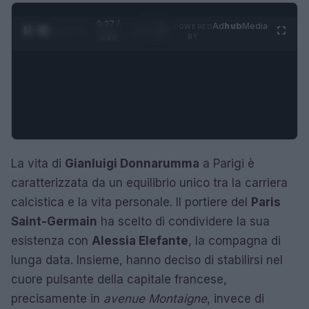
0:28 /
Ad
hub
Media
POWERED
1
/
4
3:16
BY
La vita di
Gianluigi Donnarumma
a Parigi è
caratterizzata da un equilibrio unico tra la carriera
calcistica e la vita personale. Il portiere del
Paris
Saint-Germain
ha scelto di condividere la sua
esistenza con
Alessia Elefante
, la compagna di
lunga data. Insieme, hanno deciso di stabilirsi nel
cuore pulsante della capitale francese,
precisamente in
avenue Montaigne
, invece di