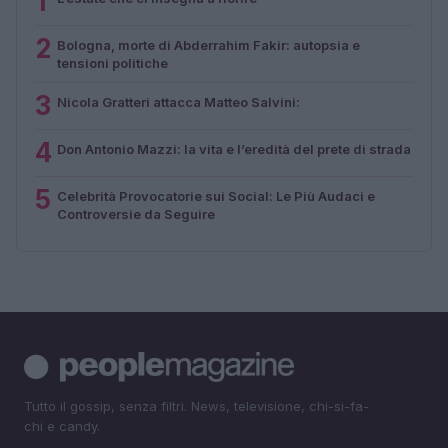
1
2
Bologna, morte di Abderrahim Fakir: autopsia e
tensioni politiche
3
Nicola Gratteri attacca Matteo Salvini:
4
Don Antonio Mazzi: la vita e l’eredità del prete di strada
5
Celebrità Provocatorie sui Social: Le Più Audaci e
Controversie da Seguire
Tutto il gossip, senza filtri. News, televisione, chi-si-fa-
chi e candy.