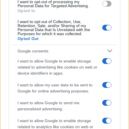
I want to opt-out of processing my
nuovo modo di socializzare
Personal Data for Targeted Advertising.
Cristian Castiglioni · 5 Ago 2026
Opted In
I want to opt-out of Collection, Use,
PEOPLE NEWS
Retention, Sale, and/or Sharing of my
Personal Data that Is Unrelated with the
Purposes for which it was collected.
Opted Out
Google consents
I want to allow Google to enable storage
related to advertising like cookies on web or
device identifiers in apps.
I want to allow my user data to be sent to
Google for online advertising purposes.
Danza classica pop con Roberto Bolle: da dove
I want to allow Google to send me
iniziare
personalized advertising.
Cristian Castiglioni · 4 Ago 2026
I want to allow Google to enable storage
related to analytics like cookies on web or
PEOPLE NEWS