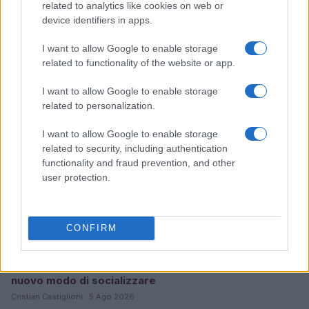
related to analytics like cookies on web or
La sfida di ResQ per riprendere le operazioni di
device identifiers in apps.
soccorso dopo il ciclone Harry
Cristian Castiglioni · 6 Ago 2026
I want to allow Google to enable storage
related to functionality of the website or app.
PEOPLE NEWS
I want to allow Google to enable storage
related to personalization.
I want to allow Google to enable storage
related to security, including authentication
functionality and fraud prevention, and other
user protection.
CONFIRM
Club sociali a pagamento: vantaggi e svantaggi di un
nuovo modo di socializzare
Cristian Castiglioni · 5 Ago 2026