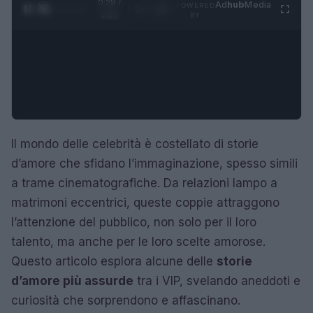
0:28 /
Ad
hub
Media
POWERED
1
/
4
2:02
BY
Il mondo delle celebrità è costellato di storie
d’amore che sfidano l’immaginazione, spesso simili
a trame cinematografiche. Da relazioni lampo a
matrimoni eccentrici, queste coppie attraggono
l’attenzione del pubblico, non solo per il loro
talento, ma anche per le loro scelte amorose.
Questo articolo esplora alcune delle
storie
d’amore più assurde
tra i VIP, svelando aneddoti e
curiosità che sorprendono e affascinano.