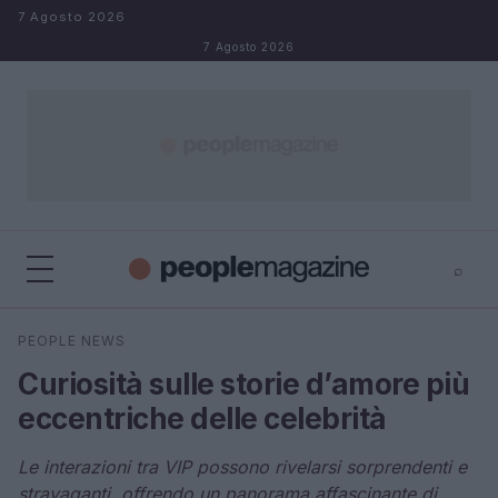
Salta al contenuto
7 Agosto 2026
7 Agosto 2026
⌕
⌕
×
PEOPLE NEWS
Cerca
Curiosità sulle storie d’amore più
eccentriche delle celebrità
Le interazioni tra VIP possono rivelarsi sorprendenti e
stravaganti, offrendo un panorama affascinante di