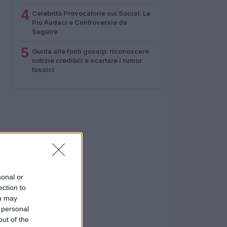
4
Celebrità Provocatorie sui Social: Le
Più Audaci e Controversie da
Seguire
5
Guida alle fonti gossip: riconoscere
notizie credibili e scartare i rumor
tossici
sonal or
ection to
ou may
 personal
out of the