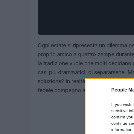
Ogni estate si ripresenta un dilemma per
proprio amico a quattro zampe durante 
la tradizione vuole che molti decidano d
casi più drammatici, di separarsene. Ma
soluzione? In realtà, esistono tantissim
fedele compagno a casa, e sono tutte 
People Ma
If you wish 
sensitive in
confirm you
continue se
information 