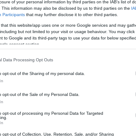
losure of your personal information by third parties on the IAB’s list of
. This information may also be disclosed by us to third parties on the
IA
Participants
that may further disclose it to other third parties.
 that this website/app uses one or more Google services and may gath
including but not limited to your visit or usage behaviour. You may click 
 to Google and its third-party tags to use your data for below specifi
ogle consent section.
l Data Processing Opt Outs
o opt-out of the Sharing of my personal data.
In
un’opzione in crescita
o opt-out of the Sale of my Personal Data.
y ha fatto un balzo incredibile. Sempre più hotel,
In
ogliere i nostri amici a quattro zampe, offrendo
to opt-out of processing my Personal Data for Targeted
ing.
o trend è frutto di una crescente consapevolezza
In
ondividere le proprie esperienze di svago con i
o opt-out of Collection, Use, Retention, Sale, and/or Sharing