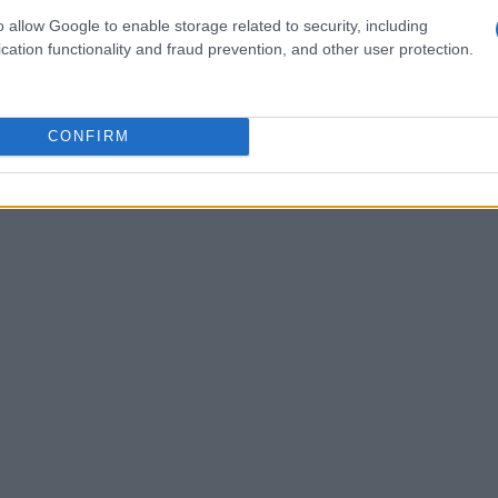
cali riguardanti i cani. Una volta scelta la meta,
o allow Google to enable storage related to security, including
cation functionality and fraud prevention, and other user protection.
ettano animali per evitare sorprese sgradite
tutto il necessario per il benessere del tuo cane:
cessario, il trasportino. Hai già preparato la tua
CONFIRM