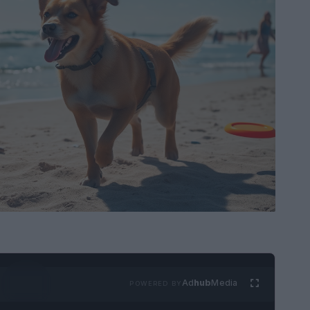
Ad
hub
Media
POWERED BY