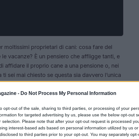
 moltissimi proprietari di cani: cosa fare del
le vacanze? È un pensiero che affligge tanti, e
i affidare il proprio cane a una pensione o, nei
 ti sei mai chiesto se questa sia davvero l’unica
e opzioni per viaggiare senza lasciare il tuo
da scoprire!
gazine -
Do Not Process My Personal Information
to opt-out of the sale, sharing to third parties, or processing of your per
formation for targeted advertising by us, please use the below opt-out s
r selection. Please note that after your opt-out request is processed y
eing interest-based ads based on personal information utilized by us or
disclosed to third parties prior to your opt-out. You may separately opt-