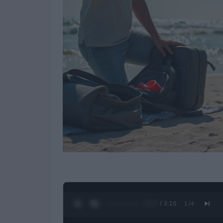
0:28 / 3:16
1
/
4