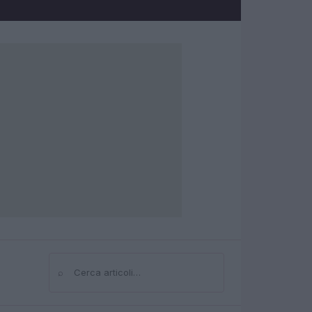
⌕
Cerca