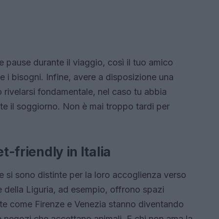
le pause durante il viaggio, così il tuo amico
e i bisogni. Infine, avere a disposizione una
ò rivelarsi fondamentale, nel caso tu abbia
te il soggiorno. Non è mai troppo tardi per
t-friendly in Italia
he si sono distinte per la loro accoglienza verso
e della Liguria, ad esempio, offrono spazi
d’arte come Firenze e Venezia stanno diventando
 e negozi che accettano animali. E chi non ama la