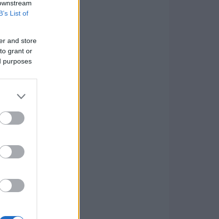
 downstream
B’s List of
er and store
to grant or
ed purposes