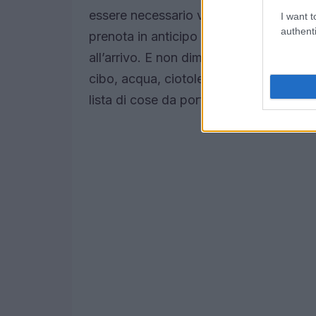
essere necessario verificare le norme lo
I want t
authenti
prenota in anticipo in strutture che acc
all’arrivo. E non dimenticare di portare 
cibo, acqua, ciotole, guinzaglio e, se ne
lista di cose da portare?