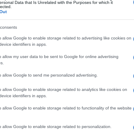
l, le soluzioni non mancano, e spesso non ci
ersonal Data that Is Unrelated with the Purposes for which it
lected.
r la pulizia finale. Chi non vorrebbe passare
Out
 cane accanto?
consents
 la loro parte per promuovere pacchetti vacanza
o allow Google to enable storage related to advertising like cookies on
 includono anche il tuo animale. Ad esempio, in
evice identifiers in apps.
ono attrezzate con zone dedicate ai cani, dove i
o allow my user data to be sent to Google for online advertising
 mare in compagnia dei loro amichetti a quattro
s.
frono servizi di dog-sitting, permettendo ai
to allow Google to send me personalized advertising.
tica o di un’escursione senza stress. Chi non
roprio cane è coccolato da un professionista?
o allow Google to enable storage related to analytics like cookies on
evice identifiers in apps.
nza perfetta con il tuo cane
o allow Google to enable storage related to functionality of the website
 accortezza in più. La prima regola? Informarsi
o allow Google to enable storage related to personalization.
tà sono pronte ad accogliere animali e potrebbe