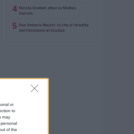
4
Nicola Gratteri attacca Matteo
Salvini:
5
Don Antonio Mazzi: la vita e l’eredità
del fondatore di Exodus
sonal or
ection to
ou may
 personal
out of the