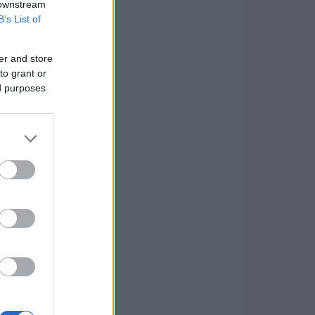
 downstream
B’s List of
er and store
to grant or
ed purposes