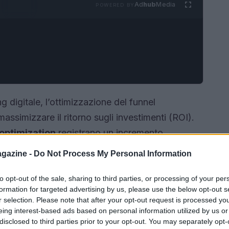
Ad
hub
Media
POWERED BY
digitale, l’ottimizzazione del funnel
assimizzare il ritorno sugli investimenti (ROI).
 optimization
registrano un incremento
duzione dei costi per acquisizione. Questo
gazine -
Do Not Process My Personal Information
r migliorare il
customer journey
e le metriche
so.
to opt-out of the sale, sharing to third parties, or processing of your per
formation for targeted advertising by us, please use the below opt-out s
r selection. Please note that after your opt-out request is processed y
eing interest-based ads based on personal information utilized by us or
disclosed to third parties prior to your opt-out. You may separately opt-