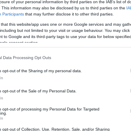
losure of your personal information by third parties on the IAB’s list of
. This information may also be disclosed by us to third parties on the
IA
Participants
that may further disclose it to other third parties.
 that this website/app uses one or more Google services and may gath
including but not limited to your visit or usage behaviour. You may click 
 to Google and its third-party tags to use your data for below specifi
ogle consent section.
l Data Processing Opt Outs
o opt-out of the Sharing of my personal data.
In
o opt-out of the Sale of my Personal Data.
mizzazione del funnel
In
to opt-out of processing my Personal Data for Targeted
mbiamento significativo nel modo in cui le aziende
ing.
In
zione di tecnologie avanzate, come l’intelligenza
ssibile una personalizzazione senza precedenti
o opt-out of Collection, Use, Retention, Sale, and/or Sharing