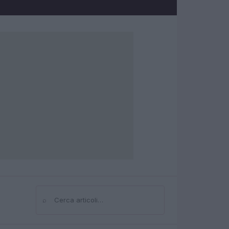
⌕
Cerca