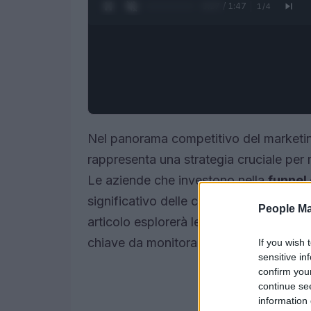
0:28 / 1:47
1
/
4
Nel panorama competitivo del marketing 
rappresenta una strategia cruciale per m
Le aziende che investono nella
funnel
significativo delle conversioni e una ri
People Ma
articolo esplorerà le migliori pratiche pe
chiave da monitorare durante il proces
If you wish 
sensitive in
confirm you
continue se
information 