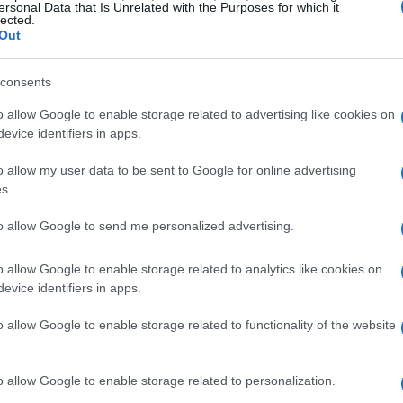
ersonal Data that Is Unrelated with the Purposes for which it
lected.
er possono analizzare il comportamento degli
Out
rventi tempestivi per ottimizzare ogni fase del
consents
o allow Google to enable storage related to advertising like cookies on
 di
attribution models
più sofisticati, i quali
evice identifiers in apps.
efficaci nel guidare le conversioni. Questo
o allow my user data to be sent to Google for online advertising
ia delle campagne, ma consente anche una
s.
tando il
ROAS
(Return on Ad Spend).
to allow Google to send me personalized advertising.
ntent marketing
ha portato a una maggiore
o allow Google to enable storage related to analytics like cookies on
qualità che attraggono e coinvolgono il pubblico.
evice identifiers in apps.
attenzione degli utenti, ma favorisce anche la
o allow Google to enable storage related to functionality of the website
con il brand.
o allow Google to enable storage related to personalization.