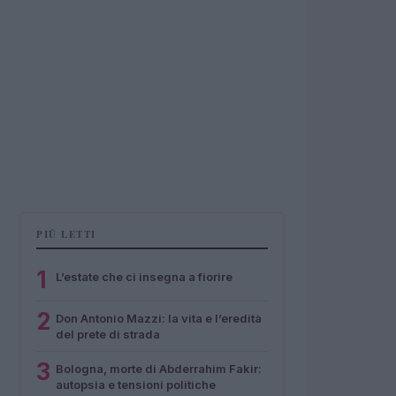
PIÙ LETTI
1
L’estate che ci insegna a fiorire
2
Don Antonio Mazzi: la vita e l’eredità
del prete di strada
3
Bologna, morte di Abderrahim Fakir:
autopsia e tensioni politiche