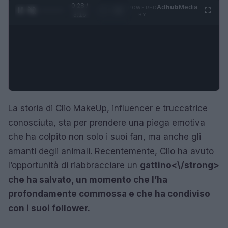
0:29 /
Ad
hub
Media
POWERED
1
/
4
3:16
BY
La storia di Clio MakeUp, influencer e truccatrice
conosciuta, sta per prendere una piega emotiva
che ha colpito non solo i suoi fan, ma anche gli
amanti degli animali. Recentemente, Clio ha avuto
l’opportunità di riabbracciare un
gattino<\/strong>
che ha salvato, un momento che l’ha
profondamente commossa e che ha condiviso
con i suoi follower.