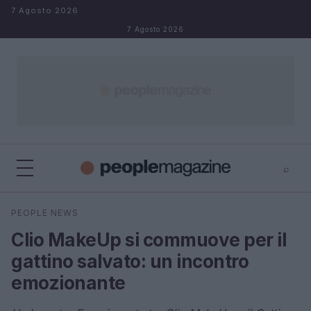
Salta al contenuto
7 Agosto 2026
7 Agosto 2026
⌕
⌕
×
PEOPLE NEWS
Cerca
Clio MakeUp si commuove per il
gattino salvato: un incontro
emozionante