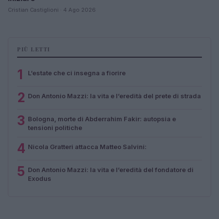
Cristian Castiglioni · 4 Ago 2026
PIÙ LETTI
1
L’estate che ci insegna a fiorire
2
Don Antonio Mazzi: la vita e l’eredità del prete di strada
3
Bologna, morte di Abderrahim Fakir: autopsia e
tensioni politiche
4
Nicola Gratteri attacca Matteo Salvini:
5
Don Antonio Mazzi: la vita e l’eredità del fondatore di
Exodus