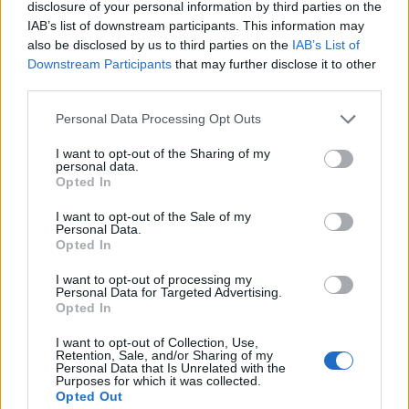
disclosure of your personal information by third parties on the
IAB’s list of downstream participants. This information may
also be disclosed by us to third parties on the
IAB’s List of
Downstream Participants
that may further disclose it to other
third parties.
Please note that this website/app uses one or more Google
Personal Data Processing Opt Outs
services and may gather and store information including but
not limited to your visit or usage behaviour. You may click to
I want to opt-out of the Sharing of my
personal data.
grant or deny consent to Google and its third-party tags to
Opted In
use your data for below specified purposes in below Google
consent section.
I want to opt-out of the Sale of my
Personal Data.
Continua a leggere
Opted In
I want to opt-out of processing my
PEOPLE NEWS
Personal Data for Targeted Advertising.
Opted In
I want to opt-out of Collection, Use,
Retention, Sale, and/or Sharing of my
Personal Data that Is Unrelated with the
Purposes for which it was collected.
Opted Out