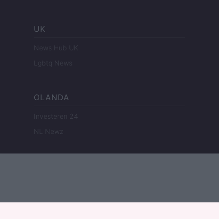
UK
News Hub UK
Lgbtq News
OLANDA
Investeren 24
NL Newz