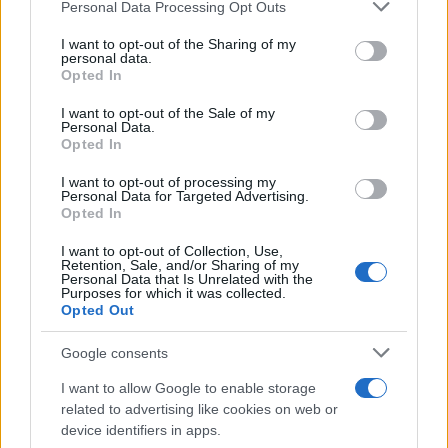
Please note that this website/app uses one or more Google
Personal Data Processing Opt Outs
Continua a leggere
services and may gather and store information including but
not limited to your visit or usage behaviour. You may click to
I want to opt-out of the Sharing of my
personal data.
grant or deny consent to Google and its third-party tags to
Opted In
PEOPLE NEWS
use your data for below specified purposes in below Google
consent section.
I want to opt-out of the Sale of my
Personal Data.
Opted In
I want to opt-out of processing my
Personal Data for Targeted Advertising.
Opted In
I want to opt-out of Collection, Use,
Retention, Sale, and/or Sharing of my
Personal Data that Is Unrelated with the
Purposes for which it was collected.
Opted Out
Tai chi a impatto dolce per rafforzare core e postura
Google consents
Matteo Pellegrino · 8 Ago 2026
I want to allow Google to enable storage
related to advertising like cookies on web or
PEOPLE NEWS
device identifiers in apps.