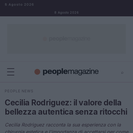
Salta al contenuto
8 Agosto 2026
8 Agosto 2026
⌕
⌕
×
PEOPLE NEWS
Cerca
Cecilia Rodriguez: il valore della
bellezza autentica senza ritocchi
Cecilia Rodriguez racconta la sua esperienza con la
chirurgia estetica e l'importanza di accettarsi per come