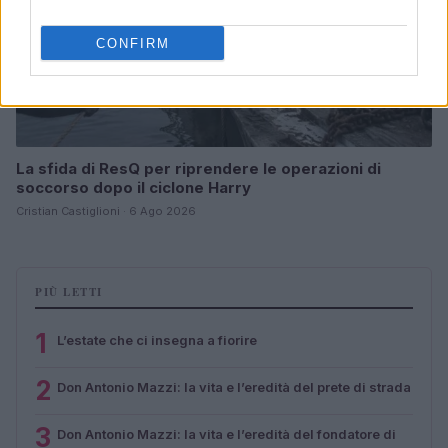
CONFIRM
La sfida di ResQ per riprendere le operazioni di
soccorso dopo il ciclone Harry
Cristian Castiglioni · 6 Ago 2026
PIÙ LETTI
1
L’estate che ci insegna a fiorire
2
Don Antonio Mazzi: la vita e l’eredità del prete di strada
3
Don Antonio Mazzi: la vita e l’eredità del fondatore di