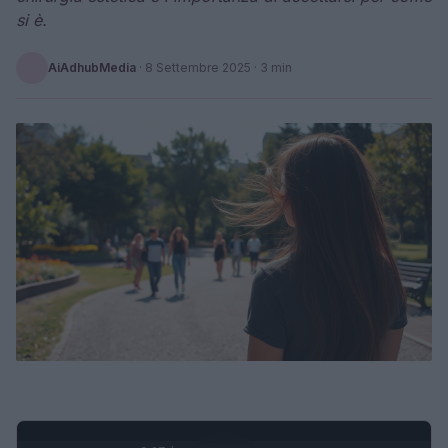
si è.
AiAdhubMedia
·
8 Settembre 2025
· 3 min