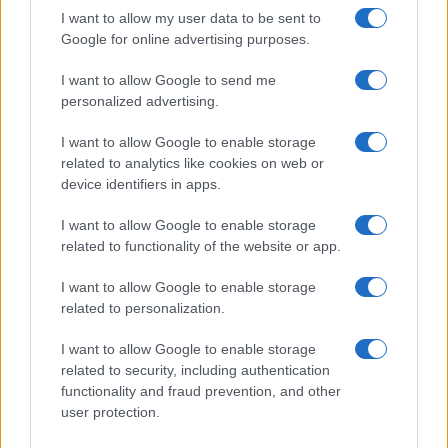
Continua a leggere
I want to allow my user data to be sent to
Google for online advertising purposes.
PEOPLE NEWS
I want to allow Google to send me
personalized advertising.
I want to allow Google to enable storage
related to analytics like cookies on web or
device identifiers in apps.
I want to allow Google to enable storage
related to functionality of the website or app.
I want to allow Google to enable storage
related to personalization.
Tai chi a impatto dolce per rafforzare core e postura
I want to allow Google to enable storage
Matteo Pellegrino · 8 Ago 2026
related to security, including authentication
functionality and fraud prevention, and other
PEOPLE NEWS
user protection.