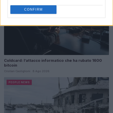
CONFIRM
Coldcard: l’attacco informatico che ha rubato 1600
bitcoin
Cristian Castiglioni · 8 Ago 2026
PEOPLE NEWS