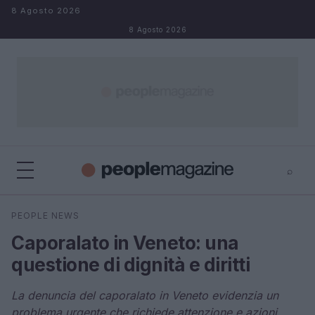
Salta al contenuto
8 Agosto 2026
8 Agosto 2026
⌕
⌕
×
PEOPLE NEWS
Cerca
Caporalato in Veneto: una
questione di dignità e diritti
La denuncia del caporalato in Veneto evidenzia un
problema urgente che richiede attenzione e azioni