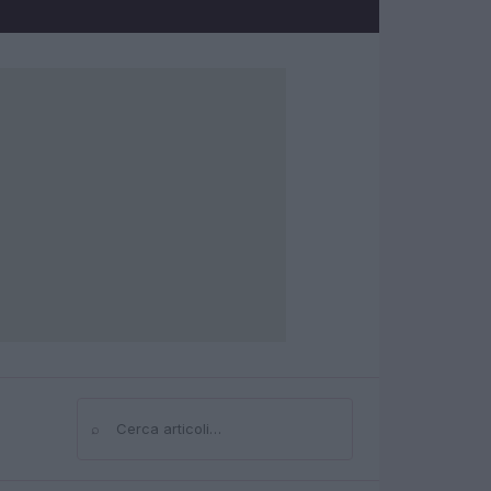
⌕
Cerca