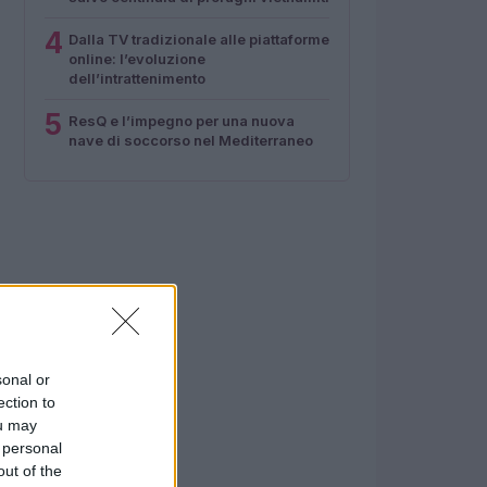
4
Dalla TV tradizionale alle piattaforme
online: l’evoluzione
dell’intrattenimento
5
ResQ e l’impegno per una nuova
nave di soccorso nel Mediterraneo
sonal or
ection to
ou may
 personal
out of the