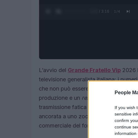
0:27 / 3:16
1
/
4
L’avvio del
Grande Fratello Vip
2026 ha
televisione generalista italiana: i numer
che non può essere ignorato dagli addet
People Ma
produzione e un
restyling editoriale
pen
trasmissione fatica a riconquistare l’a
If you wish 
sensitive in
ancorata a uno zoccolo duro di spettat
confirm you
commerciale del format.
continue se
information 