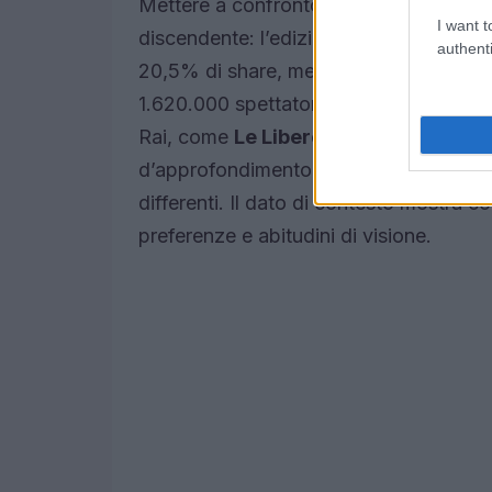
Mettere a confronto questi dati con il 
I want t
discendente: l’edizione 2026-2026 chiu
authenti
20,5% di share, mentre la versione
Nip
1.620.000 spettatori (14,33%). Oggi il 
Rai, come
Le Libere donne
che si avvi
d’approfondimento che cannibalizzano f
differenti. Il dato di contesto mostra c
preferenze e abitudini di visione.