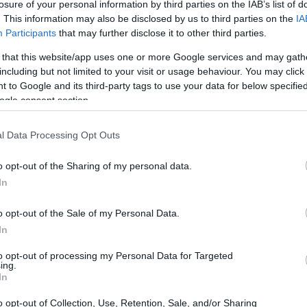
losure of your personal information by third parties on the IAB’s list of
. This information may also be disclosed by us to third parties on the
IA
Participants
that may further disclose it to other third parties.
 that this website/app uses one or more Google services and may gath
including but not limited to your visit or usage behaviour. You may click 
 to Google and its third-party tags to use your data for below specifi
ogle consent section.
l Data Processing Opt Outs
o opt-out of the Sharing of my personal data.
In
o opt-out of the Sale of my Personal Data.
In
to opt-out of processing my Personal Data for Targeted
ing.
a cronaca televisiva: se il trend confermato dai
In
ostretta a valutare scelte radicali. Tra i
o opt-out of Collection, Use, Retention, Sale, and/or Sharing