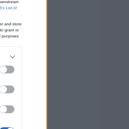
 downstream
B’s List of
er and store
to grant or
ed purposes