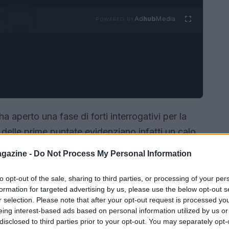
Ad
hub
Media
POWERED BY
 aperto una fase di forti interrogativi per la
i delle prime puntate evidenziano infatti un calo
ti ai lavori. Nonostante un evidente sforzo di
gazine -
Do Not Process My Personal Information
sato per smorzare gli eccessi del passato, la
ttenzione di un pubblico più ampio, rimanendo
to opt-out of the sale, sharing to third parties, or processing of your per
formation for targeted advertising by us, please use the below opt-out s
ori che non basta più a sostenere la rilevanza
r selection. Please note that after your opt-out request is processed y
eing interest-based ads based on personal information utilized by us or
disclosed to third parties prior to your opt-out. You may separately opt-