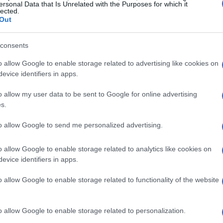
 quello di
saturazione
, ovvero la progressiva
ersonal Data that Is Unrelated with the Purposes for which it
lected.
di edizioni, e l’idea che il brand sia entrato in
Out
servirà tempo per riprendersi.
consents
o allow Google to enable storage related to advertising like cookies on
evice identifiers in apps.
no il
Grande Fratello Vip
sotto pressione: il
o allow my user data to be sent to Google for online advertising
 per la versione Vip con 2.182.000 spettatori e il
s.
 20 marzo a 1.672.000 spettatori (14,3% di
to allow Google to send me personalized advertising.
strato una parziale risalita a 1.813.000
me serate resta intorno a 1,8 milioni e circa il
o allow Google to enable storage related to analytics like cookies on
evice identifiers in apps.
 dalla soglia psicologica dei due milioni che una
ima serata Mediaset.
o allow Google to enable storage related to functionality of the website
denti
o allow Google to enable storage related to personalization.