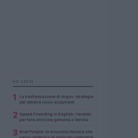
PIÙ LETTI
1
La trasformazione di Argos: strategie
per attrarre nuovi acquirenti
2
Speed Friending in English: l’evento
per fare amicizie genuine a Verona
3
Boat People: la missione italiana che
salvò centinaia di profughi vietnamiti