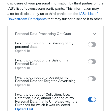
disclosure of your personal information by third parties on the
IAB’s list of downstream participants. This information may
also be disclosed by us to third parties on the
IAB’s List of
Downstream Participants
that may further disclose it to other
third parties.
Please note that this website/app uses one or more Google
Personal Data Processing Opt Outs
services and may gather and store information including but
not limited to your visit or usage behaviour. You may click to
I want to opt-out of the Sharing of my
personal data.
grant or deny consent to Google and its third-party tags to
Opted In
use your data for below specified purposes in below Google
consent section.
I want to opt-out of the Sale of my
Personal Data.
Opted In
Continua a leggere
I want to opt-out of processing my
Personal Data for Targeted Advertising.
PEOPLE NEWS
Opted In
I want to opt-out of Collection, Use,
Retention, Sale, and/or Sharing of my
Personal Data that Is Unrelated with the
Purposes for which it was collected.
Opted Out