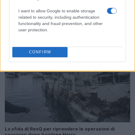
I want to allow Google to enable storage
related to security, including authentication
Coldcard: l’attacco informatico che ha rubato 1600
functionality and fraud prevention, and other
bitcoin
user protection.
Cristian Castiglioni · 8 Ago 2026
PEOPLE NEWS
CONFIRM
La sfida di ResQ per riprendere le operazioni di
soccorso dopo il ciclone Harry