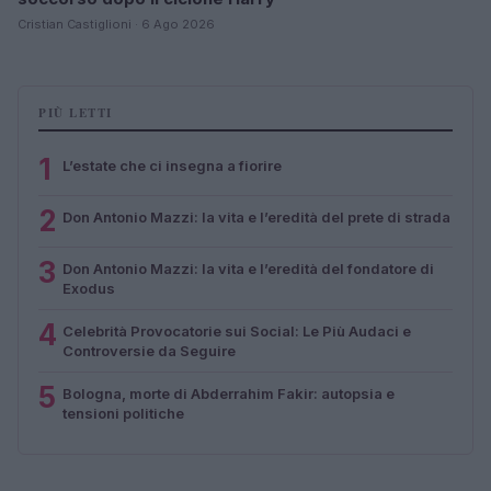
Cristian Castiglioni · 6 Ago 2026
PIÙ LETTI
1
L’estate che ci insegna a fiorire
2
Don Antonio Mazzi: la vita e l’eredità del prete di strada
3
Don Antonio Mazzi: la vita e l’eredità del fondatore di
Exodus
4
Celebrità Provocatorie sui Social: Le Più Audaci e
Controversie da Seguire
5
Bologna, morte di Abderrahim Fakir: autopsia e
tensioni politiche