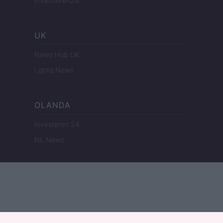
Investieren24
UK
News Hub UK
Lgbtq News
OLANDA
Investeren 24
NL Newz