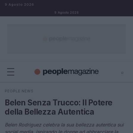
Salta al contenuto
9 Agosto 2026
9 Agosto 2026
⌕
⌕
×
PEOPLE NEWS
Cerca
Belen Senza Trucco: Il Potere
della Bellezza Autentica
Belen Rodriguez celebra la sua bellezza autentica sui
social media, ispirando le donne ad abbracciare la