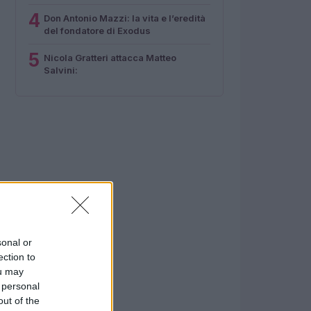
4
Don Antonio Mazzi: la vita e l’eredità
del fondatore di Exodus
5
Nicola Gratteri attacca Matteo
Salvini:
sonal or
ection to
ou may
 personal
out of the