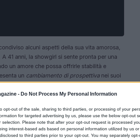
condiviso alcuni aspetti della sua vita amorosa,
A 41 anni, la showgirl si sente pronta per una
do un amore che possa offrirle stabilità e
resenta un
cambiamento di prospettiva
nei suoi
gazine -
Do Not Process My Personal Information
to opt-out of the sale, sharing to third parties, or processing of your per
formation for targeted advertising by us, please use the below opt-out s
r selection. Please note that after your opt-out request is processed y
eing interest-based ads based on personal information utilized by us or
disclosed to third parties prior to your opt-out. You may separately opt-