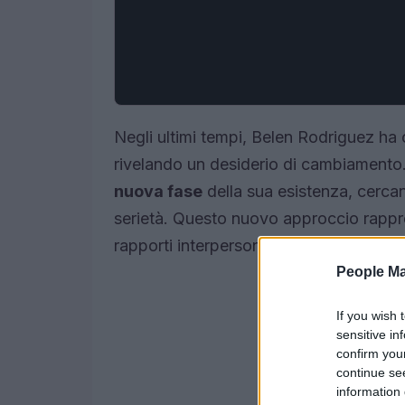
Negli ultimi tempi, Belen Rodriguez ha 
rivelando un desiderio di cambiamento. 
nuova fase
della sua esistenza, cercan
serietà. Questo nuovo approccio rapp
rapporti interpersonali.
People Ma
If you wish 
sensitive in
confirm you
continue se
information 