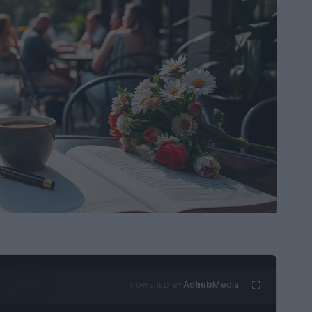
Ad
hub
Media
POWERED BY