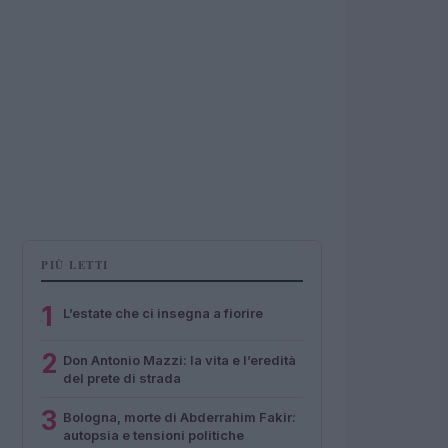
PIÙ LETTI
1
L’estate che ci insegna a fiorire
2
Don Antonio Mazzi: la vita e l’eredità
del prete di strada
3
Bologna, morte di Abderrahim Fakir:
autopsia e tensioni politiche