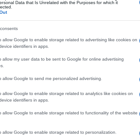
ersonal Data that Is Unrelated with the Purposes for which it
lected.
Out
te
consents
 avuto un impatto significativo sulla sua vita,
o allow Google to enable storage related to advertising like cookies on
. La notorietà della showgirl, unita alle sue
evice identifiers in apps.
ficile mantenere un
equilibrio emotivo
. In
o allow my user data to be sent to Google for online advertising
 essersi sentita più esposta al giudizio altrui
s.
suoi partner. Questa situazione l’ha portata a
to allow Google to send me personalized advertising.
capace di comprendere e proteggere il suo
o allow Google to enable storage related to analytics like cookies on
evice identifiers in apps.
 partner
o allow Google to enable storage related to functionality of the website
o le qualità fondamentali che ricerca in un
onsabilità
: per lei è essenziale che il partner
o allow Google to enable storage related to personalization.