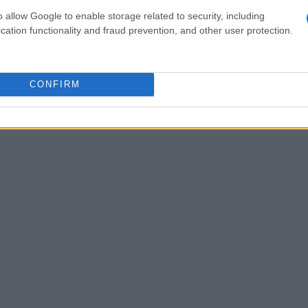
ione. Inoltre, la showgirl ha enfatizzato
o allow Google to enable storage related to security, including
comunicazione rappresenta la chiave per costruire
cation functionality and fraud prevention, and other user protection.
CONFIRM