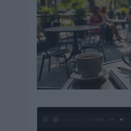
0:28 / 1:47
1
/
4