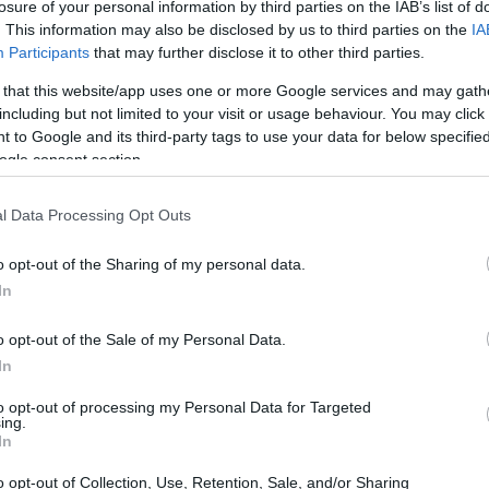
losure of your personal information by third parties on the IAB’s list of
. This information may also be disclosed by us to third parties on the
IA
Participants
that may further disclose it to other third parties.
 that this website/app uses one or more Google services and may gath
including but not limited to your visit or usage behaviour. You may click 
 to Google and its third-party tags to use your data for below specifi
ogle consent section.
l Data Processing Opt Outs
o opt-out of the Sharing of my personal data.
one diversa
In
ato l’intenzione di trovare un partner che possa
o opt-out of the Sale of my Personal Data.
che un
punto di riferimento solido
nella sua
In
 seguite da clamore mediatico, non hanno sempre
to opt-out of processing my Personal Data for Targeted
ing.
portata a riflettere su cosa significhi realmente
In
precedenti non abbiano soddisfatto le sue
o opt-out of Collection, Use, Retention, Sale, and/or Sharing