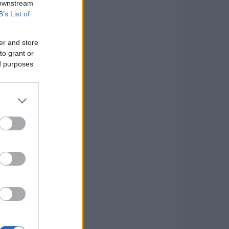
 downstream
B’s List of
er and store
to grant or
ed purposes