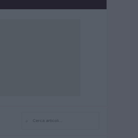
⌕
Cerca