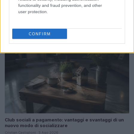
functionality and fraud prevention, and other
La sfida di ResQ per riprendere le operazioni di
user protection.
soccorso dopo il ciclone Harry
Cristian Castiglioni · 6 Ago 2026
CONFIRM
PEOPLE NEWS
Club sociali a pagamento: vantaggi e svantaggi di un
nuovo modo di socializzare
Cristian Castiglioni · 5 Ago 2026