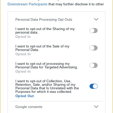
Downstream Participants
that may further disclose it to other
third parties.
AUTORE
Please note that this website/app uses one or more Google
Personal Data Processing Opt Outs
AiAdhubMedia
services and may gather and store information including but
not limited to your visit or usage behaviour. You may click to
I want to opt-out of the Sharing of my
personal data.
grant or deny consent to Google and its third-party tags to
Opted In
use your data for below specified purposes in below Google
consent section.
I want to opt-out of the Sale of my
Personal Data.
Opted In
I want to opt-out of processing my
Personal Data for Targeted Advertising.
Opted In
I want to opt-out of Collection, Use,
Retention, Sale, and/or Sharing of my
Personal Data that Is Unrelated with the
Purposes for which it was collected.
Opted Out
Google consents