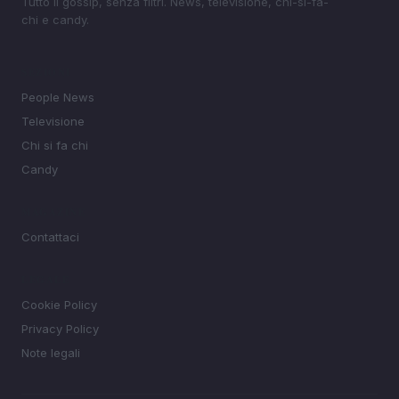
Tutto il gossip, senza filtri. News, televisione, chi-si-fa-
chi e candy.
SEZIONI
People News
Televisione
Chi si fa chi
Candy
MAGAZINE
Contattaci
LEGALE
Cookie Policy
Privacy Policy
Note legali