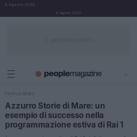
Salta al contenuto
6 Agosto 2026
6 Agosto 2026
⌕
⌕
×
PEOPLE NEWS
Cerca
Azzurro Storie di Mare: un
esempio di successo nella
programmazione estiva di Rai 1