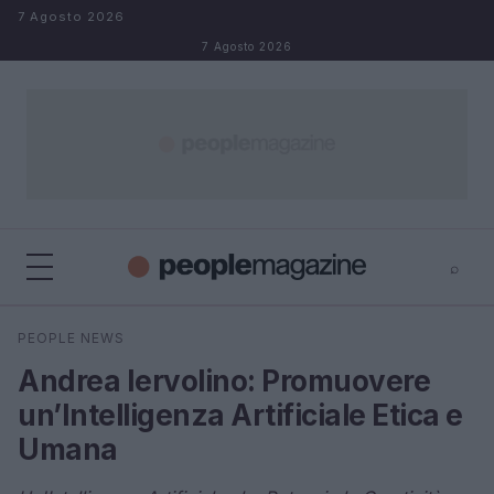
Salta al contenuto
7 Agosto 2026
7 Agosto 2026
⌕
⌕
×
PEOPLE NEWS
Cerca
Andrea Iervolino: Promuovere
un’Intelligenza Artificiale Etica e
Umana