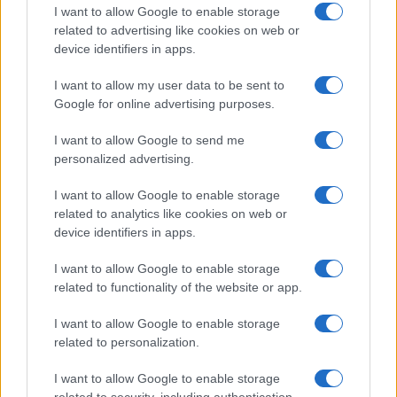
I want to allow Google to enable storage
related to advertising like cookies on web or
La sfida di ResQ per riprendere le operazioni di
device identifiers in apps.
soccorso dopo il ciclone Harry
Cristian Castiglioni · 6 Ago 2026
I want to allow my user data to be sent to
Google for online advertising purposes.
PEOPLE NEWS
I want to allow Google to send me
personalized advertising.
I want to allow Google to enable storage
related to analytics like cookies on web or
device identifiers in apps.
I want to allow Google to enable storage
related to functionality of the website or app.
I want to allow Google to enable storage
related to personalization.
Club sociali a pagamento: vantaggi e svantaggi di un
nuovo modo di socializzare
I want to allow Google to enable storage