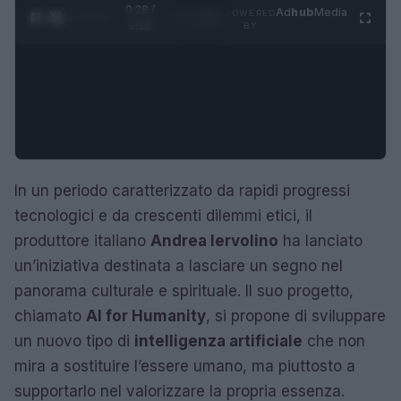
0:28 /
Ad
hub
Media
POWERED
1
/
4
3:16
BY
In un periodo caratterizzato da rapidi progressi
tecnologici e da crescenti dilemmi etici, il
produttore italiano
Andrea Iervolino
ha lanciato
un’iniziativa destinata a lasciare un segno nel
panorama culturale e spirituale. Il suo progetto,
chiamato
AI for Humanity
, si propone di sviluppare
un nuovo tipo di
intelligenza artificiale
che non
mira a sostituire l’essere umano, ma piuttosto a
supportarlo nel valorizzare la propria essenza.