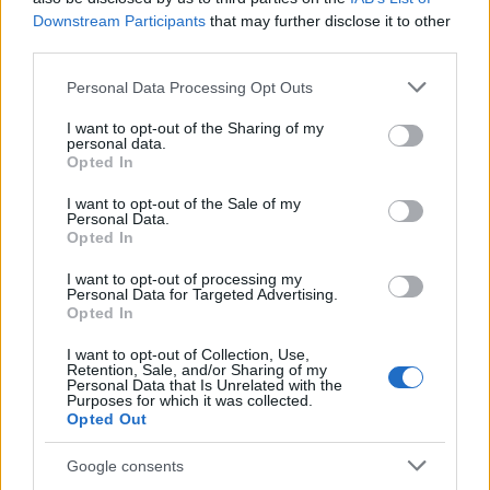
Downstream Participants
that may further disclose it to other
third parties.
Please note that this website/app uses one or more Google
Personal Data Processing Opt Outs
services and may gather and store information including but
not limited to your visit or usage behaviour. You may click to
I want to opt-out of the Sharing of my
personal data.
grant or deny consent to Google and its third-party tags to
Opted In
Continua a leggere
use your data for below specified purposes in below Google
consent section.
I want to opt-out of the Sale of my
Personal Data.
PEOPLE NEWS
Opted In
I want to opt-out of processing my
Personal Data for Targeted Advertising.
Opted In
I want to opt-out of Collection, Use,
Retention, Sale, and/or Sharing of my
Personal Data that Is Unrelated with the
Purposes for which it was collected.
Opted Out
Google consents