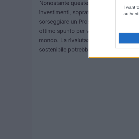
Nonostante queste sfide, il Veneto si p
I want t
investimenti, soprattutto nel settore im
authenti
sorseggiare un Prosecco DOCG circond
ottimo spunto per valorizzare l’identità 
mondo. La rivalutazione delle aree vin
sostenibile potrebbero rivelarsi chiavi 