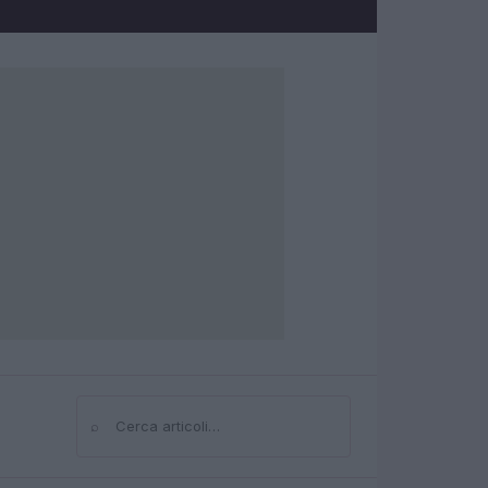
⌕
Cerca