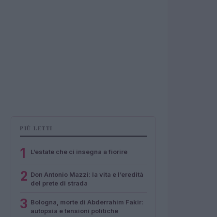
PIÙ LETTI
1
L’estate che ci insegna a fiorire
2
Don Antonio Mazzi: la vita e l’eredità
del prete di strada
3
Bologna, morte di Abderrahim Fakir:
autopsia e tensioni politiche