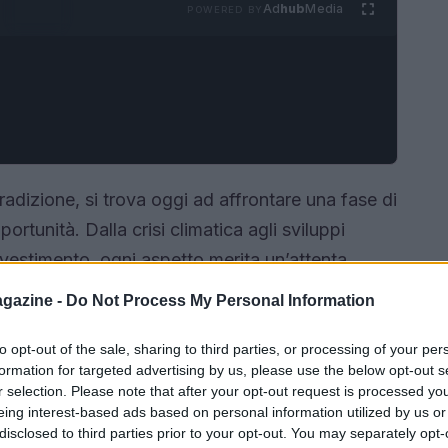
Ad
hub
Media
POWERED BY
tradizione, si trova oggi ad affrontare una fase di
ortunità. Dalla crisi climatica agli sviluppi
investimento, ogni aspetto merita un’attenta
rama veneto nei prossimi anni? Scopriamolo
gazine -
Do Not Process My Personal Information
to opt-out of the sale, sharing to third parties, or processing of your per
formation for targeted advertising by us, please use the below opt-out s
r selection. Please note that after your opt-out request is processed y
eing interest-based ads based on personal information utilized by us or
disclosed to third parties prior to your opt-out. You may separately opt-