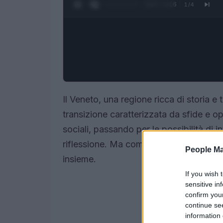
0:28 / 3:16
1
/
4
Il Veneto, una regione ricca di storia e 
transizione caratterizzata da sfide e opp
sociali, passando per le possibilità di 
riflessione. Ma come evolverà il pano
People Ma
insieme.
If you wish 
sensitive in
confirm you
continue se
information 