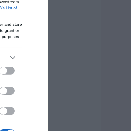
 downstream
B’s List of
er and store
to grant or
ed purposes