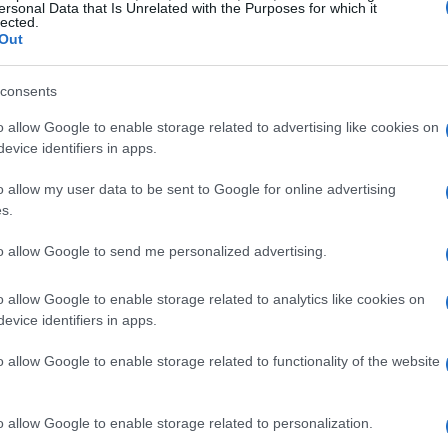
ersonal Data that Is Unrelated with the Purposes for which it
lected.
 Un esempio emblematico è il picco di abbandoni
Out
, un fenomeno che ha sollevato interrogativi sia
i violenza hanno messo in luce la necessità di un
consents
orità locali, come il sindaco di Spresiano, si
o allow Google to enable storage related to advertising like cookies on
te esigenze, dimostrando una disponibilità a
evice identifiers in apps.
o allow my user data to be sent to Google for online advertising
s.
l settore vinicolo, uno dei fiori all’occhiello del
to allow Google to send me personalized advertising.
ive. Con difficoltà legate alla produzione e alla
oposte di riduzione della produzione per far
o allow Google to enable storage related to analytics like cookies on
. Insomma, la regione si trova ad un bivio: come
evice identifiers in apps.
a propria identità e tradizione?
o allow Google to enable storage related to functionality of the website
nto e sviluppo
o allow Google to enable storage related to personalization.