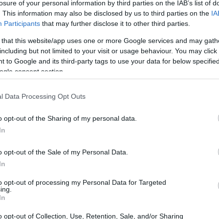
losure of your personal information by third parties on the IAB’s list of
. This information may also be disclosed by us to third parties on the
IA
Participants
that may further disclose it to other third parties.
 that this website/app uses one or more Google services and may gath
including but not limited to your visit or usage behaviour. You may click 
 to Google and its third-party tags to use your data for below specifi
ogle consent section.
l Data Processing Opt Outs
o opt-out of the Sharing of my personal data.
In
centi in Veneto
o opt-out of the Sale of my Personal Data.
In
centro di eventi che hanno avuto un forte impatto
to opt-out of processing my Personal Data for Targeted
la crisi climatica, con temperature record,
ing.
In
non parliamo solo delle estati roventi;
ressioni e degli incidenti stanno attirando
o opt-out of Collection, Use, Retention, Sale, and/or Sharing