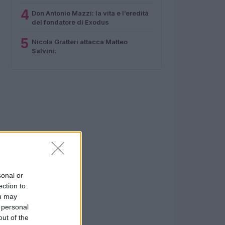
4
Don Antonio Mazzi: la vita e l’eredità
del fondatore di Exodus
5
Nicola Gratteri attacca Matteo
Salvini:
sonal or
ection to
ou may
 personal
out of the