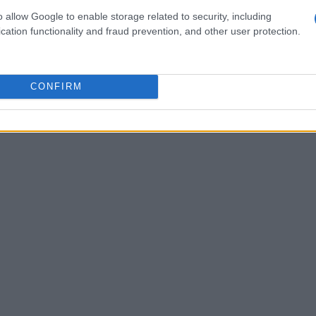
resenta anche come un terreno fertile per
o allow Google to enable storage related to security, including
mobiliare e turistico. Chi non ha mai sognato di
cation functionality and fraud prevention, and other user protection.
ato da vigne lussureggianti? Questo è un
locale, attirando visitatori da ogni angolo del
CONFIRM
icole e una maggiore attenzione al turismo
di volta per una ripresa economica.