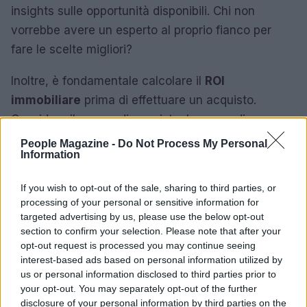
insights sulle opportunità disponibili. Chi non
vorrebbe avere un esperto al proprio fianco per
fare le scelte migliori?
Inoltre, è fondamentale calcolare il
ROI
immobiliare
prima di effettuare un acquisto.
Considera il prezzo di acquisto, le spese di
ristrutturazione e le spese operative per
People Magazine -
Do Not Process My Personal
Information
determinare il potenziale di reddito. Non
dimenticare di considerare anche i fattori di
If you wish to opt-out of the sale, sharing to third parties, or
rivalutazione a lungo termine, poiché il mercato
processing of your personal or sensitive information for
immobiliare è tipicamente un investimento a lungo
targeted advertising by us, please use the below opt-out
section to confirm your selection. Please note that after your
termine. Sai già come pianificare il tuo
opt-out request is processed you may continue seeing
investimento?
interest-based ads based on personal information utilized by
us or personal information disclosed to third parties prior to
Previsioni a medio termine
your opt-out. You may separately opt-out of the further
disclosure of your personal information by third parties on the