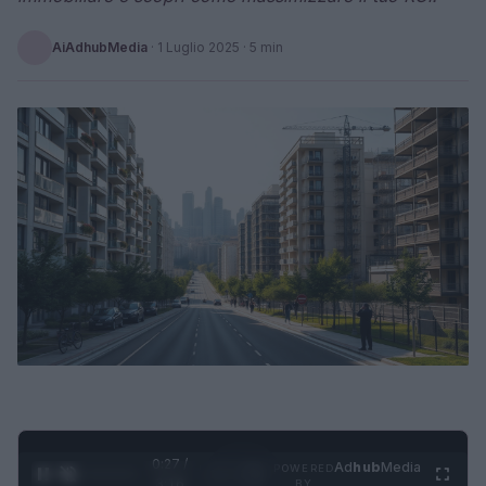
AiAdhubMedia
·
1 Luglio 2025
· 5 min
0:28 /
Ad
hub
Media
POWERED
1
/
4
3:16
BY