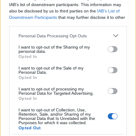
Guardando al futuro, le previsioni indicano un
IAB’s list of downstream participants. This information may
also be disclosed by us to third parties on the
IAB’s List of
mercato immobiliare italiano solido e in crescita. Gli
Downstream Participants
that may further disclose it to other
investimenti in infrastrutture e la crescita
third parties.
economica contribuiranno a sostenere la domanda
Please note that this website/app uses one or more Google
Personal Data Processing Opt Outs
di immobili. Nonostante le sfide globali, la stabilità
services and may gather and store information including but
del mercato italiano e la continua attrattiva delle
not limited to your visit or usage behaviour. You may click to
I want to opt-out of the Sharing of my
personal data.
grant or deny consent to Google and its third-party tags to
sue città principali garantiranno opportunità di
Opted In
use your data for below specified purposes in below Google
investimento interessanti. Ti sei mai chiesto quali
consent section.
I want to opt-out of the Sale of my
città potrebbero diventare i prossimi punti caldi
Personal Data.
Opted In
dell’immobiliare?
I want to opt-out of processing my
Personal Data for Targeted Advertising.
In conclusione, il mercato immobiliare offre
Opted In
numerose opportunità per chi è disposto a fare le
I want to opt-out of Collection, Use,
scelte giuste basate su dati concreti e analisi
Retention, Sale, and/or Sharing of my
Personal Data that Is Unrelated with the
approfondite. Con la giusta strategia e attenzione
Purposes for which it was collected.
Opted Out
alla
location
, è possibile ottenere rendimenti