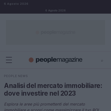
Salta al contenuto
6 Agosto 2026
6 Agosto 2026
⌕
⌕
×
PEOPLE NEWS
Cerca
Analisi del mercato immobiliare:
dove investire nel 2023
Esplora le aree più promettenti del mercato
immobiliare e scopri come massimizzare il tuo ROI.