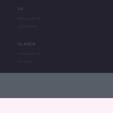
UK
News Hub UK
Lgbtq News
OLANDA
Investeren 24
NL Newz