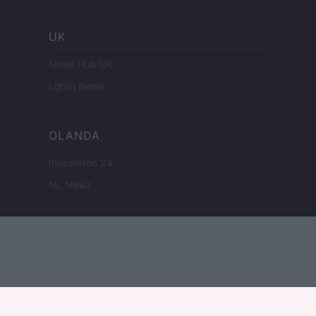
UK
News Hub UK
Lgbtq News
OLANDA
Investeren 24
NL Newz