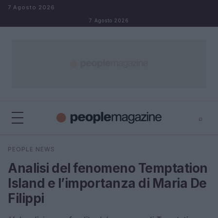
Salta al contenuto
7 Agosto 2026
7 Agosto 2026
⌕
⌕
×
PEOPLE NEWS
Cerca
Analisi del fenomeno Temptation
Island e l’importanza di Maria De
Filippi