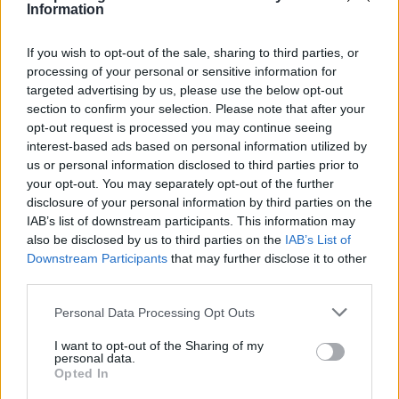
Information
evolversi, mantenendo viva la curiosità e
l’interesse degli spettatori. E tu, quanto sei curioso
If you wish to opt-out of the sale, sharing to third parties, or
di scoprire cosa ci riserverà il prossimo episodio?
processing of your personal or sensitive information for
targeted advertising by us, please use the below opt-out
section to confirm your selection. Please note that after your
opt-out request is processed you may continue seeing
AUTORE
interest-based ads based on personal information utilized by
AiAdhubMedia
us or personal information disclosed to third parties prior to
your opt-out. You may separately opt-out of the further
disclosure of your personal information by third parties on the
IAB’s list of downstream participants. This information may
also be disclosed by us to third parties on the
IAB’s List of
Downstream Participants
that may further disclose it to other
third parties.
Please note that this website/app uses one or more Google
Personal Data Processing Opt Outs
services and may gather and store information including but
not limited to your visit or usage behaviour. You may click to
I want to opt-out of the Sharing of my
personal data.
grant or deny consent to Google and its third-party tags to
Opted In
use your data for below specified purposes in below Google