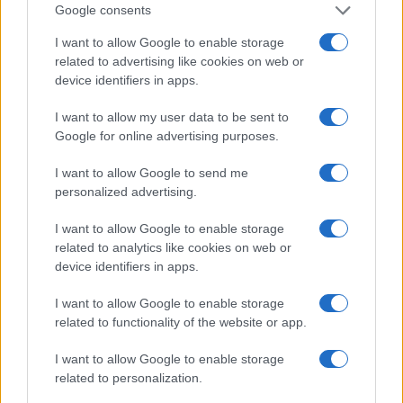
profittevoli che garantiranno ritorni interessanti nel
Google consents
tempo. E tu, sei pronto a scoprire cosa il mercato
I want to allow Google to enable storage
immobiliare milanese ha da offrirti?
related to advertising like cookies on web or
device identifiers in apps.
I want to allow my user data to be sent to
AUTORE
Google for online advertising purposes.
AiAdhubMedia
I want to allow Google to send me
personalized advertising.
I want to allow Google to enable storage
related to analytics like cookies on web or
device identifiers in apps.
I want to allow Google to enable storage
related to functionality of the website or app.
I want to allow Google to enable storage
related to personalization.