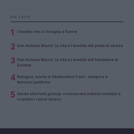
PIÙ LETTI
1
L’estate che ci insegna a fiorire
2
Don Antonio Mazzi: la vita e l’eredità del prete di strada
3
Don Antonio Mazzi: la vita e l’eredità del fondatore di
Exodus
4
Bologna, morte di Abderrahim Fakir: autopsia e
tensioni politiche
5
Guida alle fonti gossip: riconoscere notizie credibili e
scartare i rumor tossici