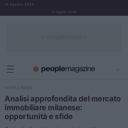
Salta al contenuto
10 Agosto 2026
10 Agosto 2026
⌕
⌕
×
PEOPLE NEWS
Cerca
Analisi approfondita del mercato
immobiliare milanese:
opportunità e sfide