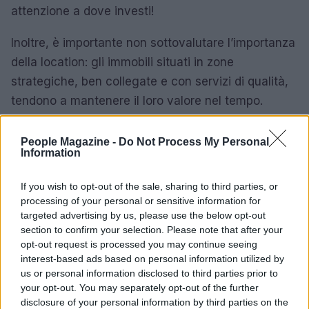
attenzione a dove investi!
Inoltre, è importante non sottovalutare l’importanza
della location: gli immobili situati in zone
strategiche, ben collegate e con servizi di qualità,
tendono a mantenere il loro valore nel tempo.
Infine, per massimizzare il ROI immobiliare, si
raccomanda di considerare l’acquisto di immobili da
People Magazine -
Do Not Process My Personal
Information
ristrutturare, poiché questi possono offrire margini
di profitto significativi dopo le dovute migliorie.
If you wish to opt-out of the sale, sharing to third parties, or
Ricorda, ogni casa è un’opportunità che può
processing of your personal or sensitive information for
targeted advertising by us, please use the below opt-out
rivelarsi un investimento vincente.
section to confirm your selection. Please note that after your
opt-out request is processed you may continue seeing
Previsioni a medio termine
interest-based ads based on personal information utilized by
us or personal information disclosed to third parties prior to
Le previsioni per il mercato immobiliare milanese
your opt-out. You may separately opt-out of the further
nei prossimi anni indicano una continua crescita,
disclosure of your personal information by third parties on the