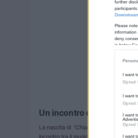
further disc
participants
Downstream 
Please note
information 
deny consent
in below Go
Persona
I want t
Opted 
I want t
Opted 
Un incontro di anime crea
I want 
Advertis
Opted 
La nascita di
“Chiamalo amore”
è quas
incontro tra il musicista Gabriele Brocc
I want t