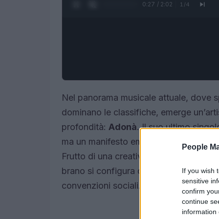
0:28 / 2:02
1
/
4
Nel panorama musicale attuale, dove sp
dominano le classifiche, emerge un’artis
profondità:
Adonà
. Il suo ultimo singo
ma un manifesto emotivo che invita a r
People Ma
Frutto di una creativa collaborazione 
brano si configura come una vera e prop
If you wish 
sensitive in
convenzioni sociali.
confirm you
continue se
information 