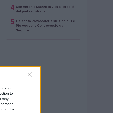
4
Don Antonio Mazzi: la vita e l’eredità
del prete di strada
5
Celebrità Provocatorie sui Social: Le
Più Audaci e Controversie da
Seguire
sonal or
ection to
ou may
 personal
out of the