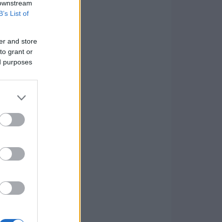
 downstream
B’s List of
er and store
to grant or
ed purposes