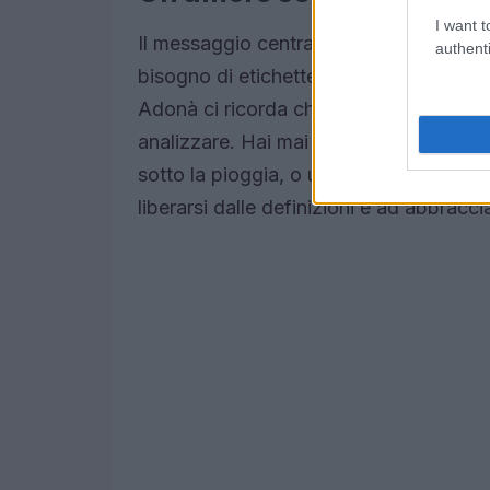
I want t
Il messaggio centrale di
“Chiamalo am
authenti
bisogno di etichette né di spiegazioni.
Adonà ci ricorda che l’amore, quello au
analizzare. Hai mai pensato a quanto 
sotto la pioggia, o un gesto d’affetto c
liberarsi dalle definizioni e ad abbraccia