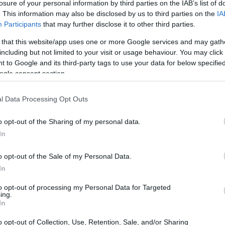
losure of your personal information by third parties on the IAB’s list of
. This information may also be disclosed by us to third parties on the
IA
Participants
that may further disclose it to other third parties.
 that this website/app uses one or more Google services and may gath
including but not limited to your visit or usage behaviour. You may click 
 to Google and its third-party tags to use your data for below specifi
ogle consent section.
l Data Processing Opt Outs
o opt-out of the Sharing of my personal data.
In
o opt-out of the Sale of my Personal Data.
In
tive
to opt-out of processing my Personal Data for Targeted
ing.
In
i un evento magico, avvenuto durante un
a e il produttore Alex Anagni Zio. Ma chi
o opt-out of Collection, Use, Retention, Sale, and/or Sharing