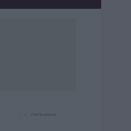
⌕
Cerca