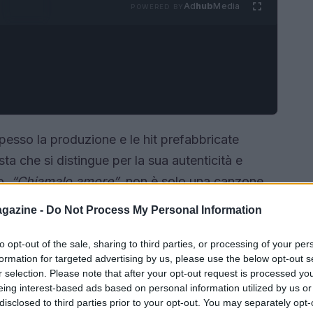
Ad
hub
Media
POWERED BY
esso la produzione e le hit prefabbricate
ta che si distingue per la sua autenticità e
lo,
“Chiamalo amore”
, non è solo una canzone,
iflettere su come viviamo e percepiamo l’amore.
gazine -
Do Not Process My Personal Information
con Gabriele Brocca e Alex Anagni Zio, questo
ria dichiarazione d’intenti contro pregiudizi e
to opt-out of the sale, sharing to third parties, or processing of your per
formation for targeted advertising by us, please use the below opt-out s
r selection. Please note that after your opt-out request is processed y
eing interest-based ads based on personal information utilized by us or
disclosed to third parties prior to your opt-out. You may separately opt-