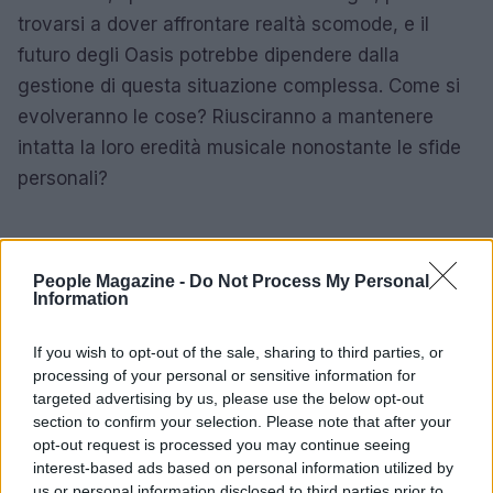
trovarsi a dover affrontare realtà scomode, e il
futuro degli Oasis potrebbe dipendere dalla
gestione di questa situazione complessa. Come si
evolveranno le cose? Riusciranno a mantenere
intatta la loro eredità musicale nonostante le sfide
personali?
AUTORE
People Magazine -
Do Not Process My Personal
AiAdhubMedia
Information
If you wish to opt-out of the sale, sharing to third parties, or
processing of your personal or sensitive information for
targeted advertising by us, please use the below opt-out
section to confirm your selection. Please note that after your
opt-out request is processed you may continue seeing
interest-based ads based on personal information utilized by
us or personal information disclosed to third parties prior to