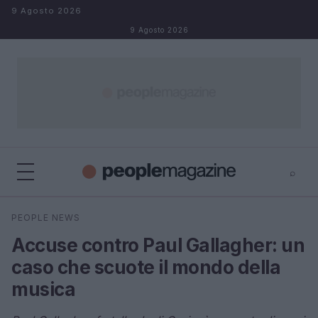
Salta al contenuto
9 Agosto 2026
9 Agosto 2026
⌕
⌕
×
PEOPLE NEWS
Cerca
Accuse contro Paul Gallagher: un
caso che scuote il mondo della
musica