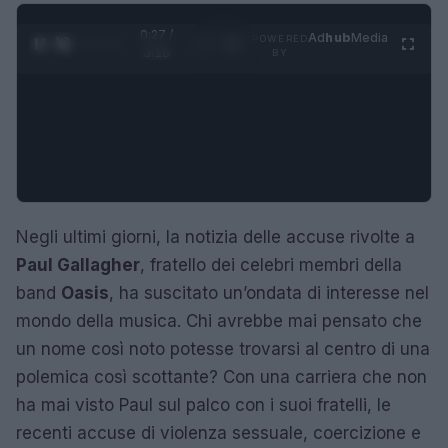
0:28 /
Ad
hub
Media
POWERED
1
/
4
3:16
BY
Negli ultimi giorni, la notizia delle accuse rivolte a
Paul Gallagher
, fratello dei celebri membri della
band
Oasis
, ha suscitato un’ondata di interesse nel
mondo della musica. Chi avrebbe mai pensato che
un nome così noto potesse trovarsi al centro di una
polemica così scottante? Con una carriera che non
ha mai visto Paul sul palco con i suoi fratelli, le
recenti accuse di violenza sessuale, coercizione e