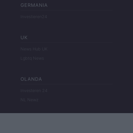
GERMANIA
Investieren24
UK
News Hub UK
Lgbtq News
OLANDA
Investeren 24
NL Newz