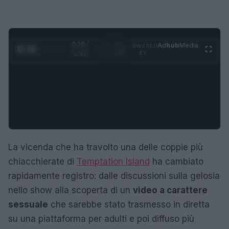
0:29 /
Ad
hub
Media
POWERED
1
/
4
1:47
BY
La vicenda che ha travolto una delle coppie più
chiacchierate di
Temptation Island
ha cambiato
rapidamente registro: dalle discussioni sulla gelosia
nello show alla scoperta di un
video a carattere
sessuale
che sarebbe stato trasmesso in diretta
su una piattaforma per adulti e poi diffuso più