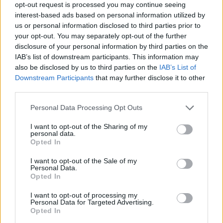
chi sottolinea che l’esposizione volontaria su
opt-out request is processed you may continue seeing
piattaforme a pagamento determina aspettative
interest-based ads based on personal information utilized by
us or personal information disclosed to third parties prior to
diverse, ma non esclude in alcun modo la
your opt-out. You may separately opt-out of the further
responsabilità di chi distribuisce materiali al di fuori
disclosure of your personal information by third parties on the
del contesto originario.
IAB’s list of downstream participants. This information may
also be disclosed by us to third parties on the
IAB’s List of
Downstream Participants
that may further disclose it to other
third parties.
AUTORE
Please note that this website/app uses one or more Google
Personal Data Processing Opt Outs
Cristian Castiglioni
services and may gather and store information including but
Cristian Castiglioni, veneziano, iniziò come
not limited to your visit or usage behaviour. You may click to
I want to opt-out of the Sharing of my
personal data.
blogger dopo aver postato una guida sui
grant or deny consent to Google and its third-party tags to
Opted In
bacari e ricevuto centinaia di messaggi: quella
use your data for below specified purposes in below Google
reazione spinse la sua trasformazione in
consent section.
I want to opt-out of the Sale of my
redattore. Cura contenuti amichevoli e porta in
Personal Data.
redazione appunti fotografici di vaporetto e
Opted In
cicchetti.
I want to opt-out of processing my
Personal Data for Targeted Advertising.
Opted In