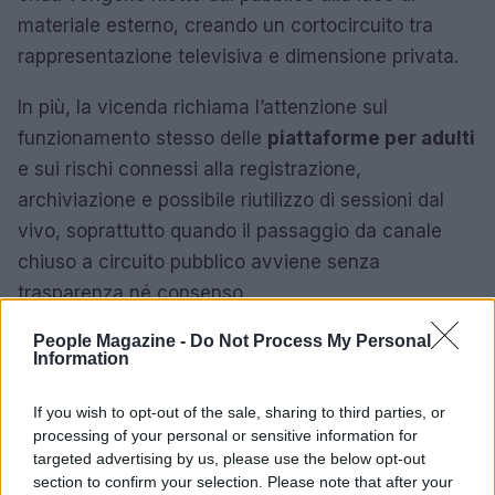
materiale esterno, creando un cortocircuito tra
rappresentazione televisiva e dimensione privata.
In più, la vicenda richiama l’attenzione sul
funzionamento stesso delle
piattaforme per adulti
e sui rischi connessi alla registrazione,
archiviazione e possibile riutilizzo di sessioni dal
vivo, soprattutto quando il passaggio da canale
chiuso a circuito pubblico avviene senza
trasparenza né consenso.
People Magazine -
Do Not Process My Personal
Al momento, la discussione pubblica è aperta e
Information
ruota attorno a due questioni principali: la liceità
della diffusione del video e l’etica della divulgazione
If you wish to opt-out of the sale, sharing to third parties, or
online di contenuti intimi. La vicenda resta oggetto
processing of your personal or sensitive information for
targeted advertising by us, please use the below opt-out
di confronto tra chi invoca il diritto alla privacy e
section to confirm your selection. Please note that after your