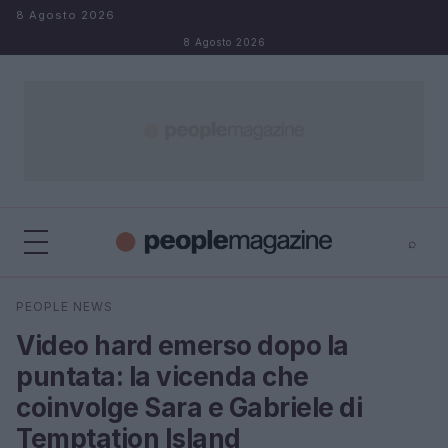
Salta al contenuto
8 Agosto 2026
8 Agosto 2026
⌕
⌕
×
PEOPLE NEWS
Cerca
Video hard emerso dopo la
puntata: la vicenda che
coinvolge Sara e Gabriele di
Temptation Island