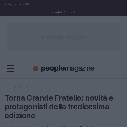
Salta al contenuto
7 Agosto 2026
7 Agosto 2026
⌕
⌕
×
TELEVISIONE
Cerca
Torna Grande Fratello: novità e
protagonisti della tredicesima
edizione