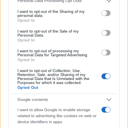
Personal Data Processing Opt Outs
services and may gather and store information including but
not limited to your visit or usage behaviour. You may click to
I want to opt-out of the Sharing of my
personal data.
grant or deny consent to Google and its third-party tags to
Opted In
use your data for below specified purposes in below Google
consent section.
I want to opt-out of the Sale of my
Personal Data.
Opted In
I want to opt-out of processing my
Personal Data for Targeted Advertising.
Opted In
I want to opt-out of Collection, Use,
Retention, Sale, and/or Sharing of my
Personal Data that Is Unrelated with the
Purposes for which it was collected.
Opted Out
Google consents
I want to allow Google to enable storage
related to advertising like cookies on web or
Continua a leggere
device identifiers in apps.