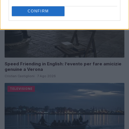
CONFIRM
Speed Friending in English: l’evento per fare amicizie
genuine a Verona
Cristian Castiglioni · 7 Ago 2026
TELEVISIONE