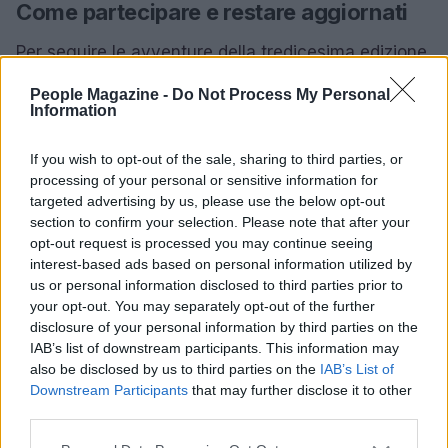
Come partecipare e restare aggiornati
Per seguire le avventure della tredicesima edizione
di Grande Fratello, gli spettatori possono collegarsi
People Magazine -
Do Not Process My Personal
al sito ufficiale e scaricare l’app Mediaset Connect.
Information
Qui troveranno contenuti esclusivi, aggiornamenti
If you wish to opt-out of the sale, sharing to third parties, or
in tempo reale e la possibilità di interagire con il
processing of your personal or sensitive information for
programma. Con la nuova edizione, il pubblico è
targeted advertising by us, please use the below opt-out
invitato a vivere un’esperienza immersiva e
section to confirm your selection. Please note that after your
opt-out request is processed you may continue seeing
coinvolgente.
interest-based ads based on personal information utilized by
us or personal information disclosed to third parties prior to
your opt-out. You may separately opt-out of the further
disclosure of your personal information by third parties on the
AUTORE
IAB’s list of downstream participants. This information may
AiAdhubMedia
also be disclosed by us to third parties on the
IAB’s List of
Downstream Participants
that may further disclose it to other
third parties.
Please note that this website/app uses one or more Google