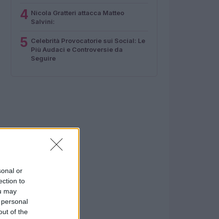
4
Nicola Gratteri attacca Matteo
Salvini:
5
Celebrità Provocatorie sui Social: Le
Più Audaci e Controversie da
Seguire
sonal or
ection to
ou may
 personal
out of the