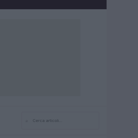
⌕
Cerca