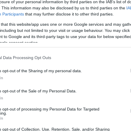
losure of your personal information by third parties on the IAB’s list of
. This information may also be disclosed by us to third parties on the
IA
Participants
that may further disclose it to other third parties.
 that this website/app uses one or more Google services and may gath
including but not limited to your visit or usage behaviour. You may click 
 to Google and its third-party tags to use your data for below specifi
ogle consent section.
l Data Processing Opt Outs
o opt-out of the Sharing of my personal data.
In
o opt-out of the Sale of my Personal Data.
In
to opt-out of processing my Personal Data for Targeted
ing.
el programma
In
 il 7 novembre 1988, inizialmente su Italia 1, per
o opt-out of Collection, Use, Retention, Sale, and/or Sharing