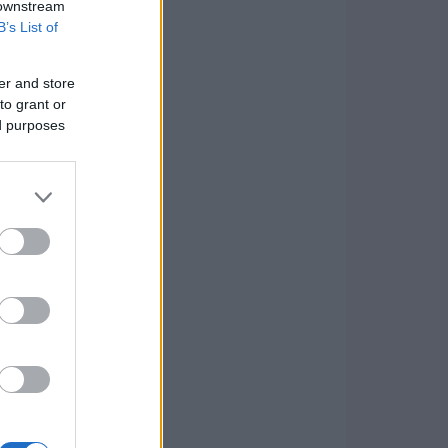
 downstream
B’s List of
er and store
to grant or
ed purposes