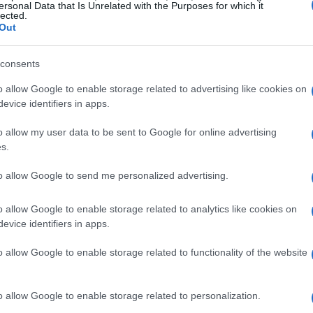
ersonal Data that Is Unrelated with the Purposes for which it
lected.
in da subito, il programma si è presentato come
Out
un linguaggio diretto e provocatorio per
dando voce ai cittadini e cercando di risolvere le
consents
e l’hai visto? Quel formato innovativo, unito a un
o allow Google to enable storage related to advertising like cookies on
l’attenzione del pubblico, portando alla creazione
evice identifiers in apps.
rabili, come il Gabibbo, il pupazzo rosso che è
o allow my user data to be sent to Google for online advertising
/p>
s.
to allow Google to send me personalized advertising.
sto alternarsi diversi volti noti della televisione
hetti che rappresentano le coppie più longeve e
o allow Google to enable storage related to analytics like cookies on
ato spazio a inviati specializzati in inchieste, i
evice identifiers in apps.
er svelare truffe e scandali, contribuendo a
o allow Google to enable storage related to functionality of the website
trumento di informazione critica
. Non c’è
ocato un ruolo fondamentale nel successo
o allow Google to enable storage related to personalization.