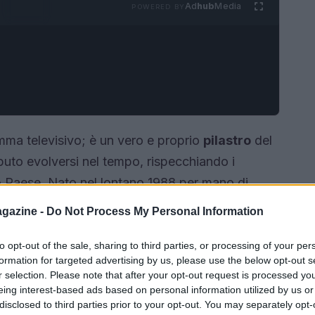
Ad
hub
Media
POWERED BY
amma televisivo; è un vero e proprio
pilastro
del
uto evolversi nel tempo, rispecchiando i
ro Paese. Nato nel lontano 1988 per mano di
co ha conquistato il cuore degli italiani grazie a
gazine -
Do Not Process My Personal Information
. Ma quali sono stati i fattori che hanno
i riferimento per la satira televisiva? In questo
to opt-out of the sale, sharing to third parties, or processing of your per
formation for targeted advertising by us, please use the below opt-out s
oria, analizzando l’impatto che ha avuto sulla
r selection. Please note that after your opt-out request is processed y
eing interest-based ads based on personal information utilized by us or
disclosed to third parties prior to your opt-out. You may separately opt-