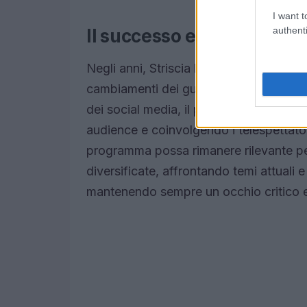
I want t
authenti
Il successo e l’evoluzione
Negli anni, Striscia la notizia ha saput
cambiamenti dei gusti del pubblico e d
dei social media, il programma ha inten
audience e coinvolgendo i telespettator
programma possa rimanere rilevante pe
diversificate, affrontando temi attuali e r
mantenendo sempre un occhio critico e