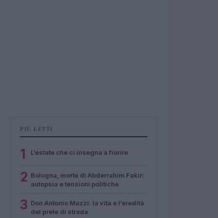
PIÙ LETTI
1
L’estate che ci insegna a fiorire
2
Bologna, morte di Abderrahim Fakir:
autopsia e tensioni politiche
3
Don Antonio Mazzi: la vita e l’eredità
del prete di strada