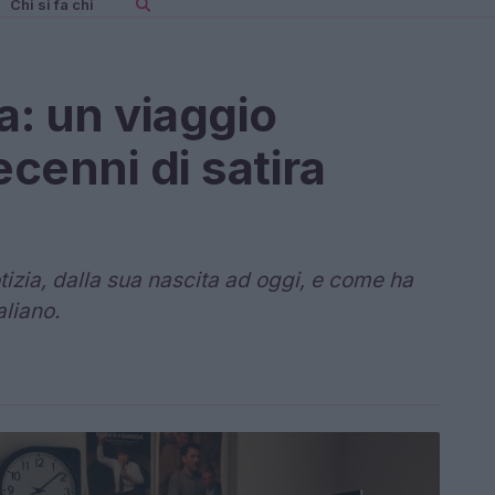
Chi si fa chi
ia: un viaggio
ecenni di satira
otizia, dalla sua nascita ad oggi, e come ha
aliano.