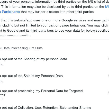
losure of your personal information by third parties on the IAB’s list of
. This information may also be disclosed by us to third parties on the
IA
Participants
that may further disclose it to other third parties.
 that this website/app uses one or more Google services and may gath
including but not limited to your visit or usage behaviour. You may click 
 to Google and its third-party tags to use your data for below specifi
ogle consent section.
l Data Processing Opt Outs
o opt-out of the Sharing of my personal data.
In
o opt-out of the Sale of my Personal Data.
In
e raccontano il rapporto complesso tra ambizione,
to opt-out of processing my Personal Data for Targeted
a e del costume. Una serie documentaria sulle
ing.
e spiegano percorsi personali e podcast di
In
l quadro: non si tratta solo di estetica, ma di
o opt-out of Collection, Use, Retention, Sale, and/or Sharing