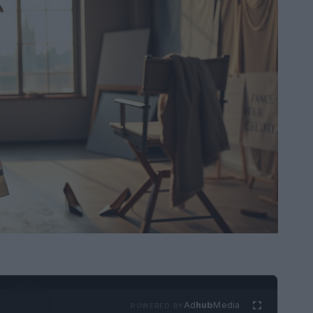
Ad
hub
Media
POWERED BY