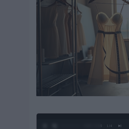
0:26 / 3:16
1
/
4