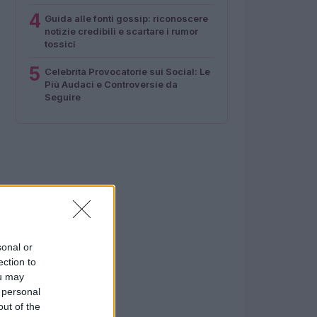
4
Guida alle fonti gossip: riconoscere
notizie credibili e scartare i rumor
tossici
5
Celebrità Provocatorie sui Social: Le
Più Audaci e Controversie da
Seguire
sonal or
ection to
ou may
 personal
out of the