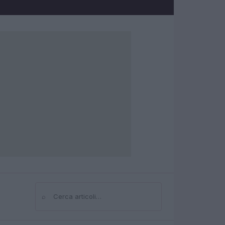
⌕
Cerca