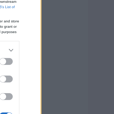
 downstream
B’s List of
er and store
to grant or
ed purposes