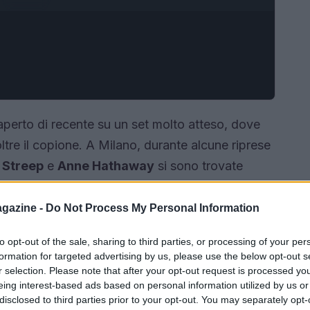
iaperto di recente su un set molto atteso, dove
oltre il copione. A Milano, durante alcune riprese
 Streep
e
Anne Hathaway
si sono trovate
co che le ha allarmate: modelle
non è rimasta privata: la questione è diventata
gazine -
Do Not Process My Personal Information
e mette in luce la responsabilità etica di
to opt-out of the sale, sharing to third parties, or processing of your per
la moda.
formation for targeted advertising by us, please use the below opt-out s
r selection. Please note that after your opt-out request is processed y
eing interest-based ads based on personal information utilized by us or
disclosed to third parties prior to your opt-out. You may separately opt-