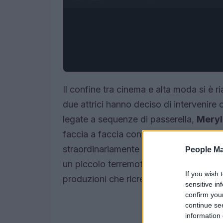
Il confine tra cinema e alta moda si è r
due attrici hanno deciso di intervenire 
legate a sequenze di passerella,
Meryl
faccia a faccia con uno standard esteti
straordinariamente magre. La reazione 
People Ma
un piccolo terremoto dietro le quinte ch
If you wish 
produzioni che ricreano il realismo del
sensitive in
confirm you
continue se
information 