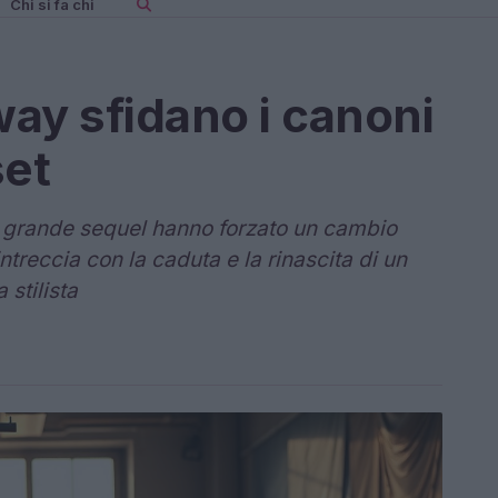
Chi si fa chi
ay sfidano i canoni
set
 grande sequel hanno forzato un cambio
 intreccia con la caduta e la rinascita di un
 stilista