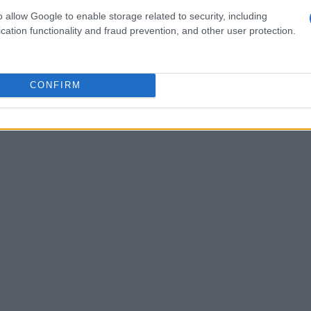
ne: nel primo capitolo della saga, uscito nel 2006,
o allow Google to enable storage related to security, including
cation functionality and fraud prevention, and other user protection.
 cambiamento fisico narrativamente collegato al
sa linea narrativa viene ri-letta alla luce del
sabilità nel rappresentare il corpo femminile.
CONFIRM
so simbolico: non basta riprodurre l’apparenza
 quel che si normalizza attraverso la visibilità