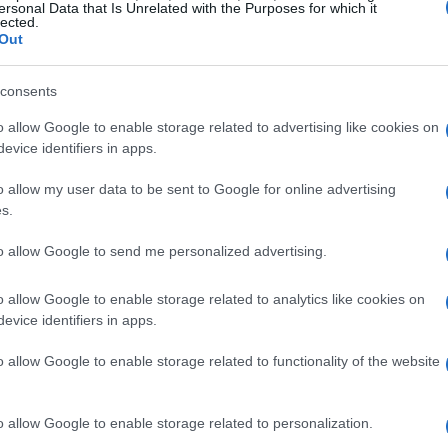
ersonal Data that Is Unrelated with the Purposes for which it
ofessionali.
lected.
Out
 è accaduto
consents
asione della Settimana della Moda milanese,
o allow Google to enable storage related to advertising like cookies on
evice identifiers in apps.
rimasta colpita dalla
magrezza delle modelle
per l’estetica, ma per la persistenza di uno
o allow my user data to be sent to Google for online advertising
s.
perato. È stata
Anne Hathaway
, secondo il
a richiesta concreta: nei segmenti in cui il film
to allow Google to send me personalized advertising.
le dovrebbero mostrare un aspetto sano e
o allow Google to enable storage related to analytics like cookies on
cessivamente magri. I produttori avrebbero
evice identifiers in apps.
lezionare modelle con un aspetto più vicino a un
o allow Google to enable storage related to functionality of the website
iverso
o allow Google to enable storage related to personalization.