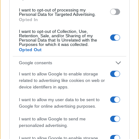
I want to opt-out of processing my
Personal Data for Targeted Advertising.
Tai chi a impatto dolce per rafforzare core e postura
Opted In
Matteo Pellegrino · 8 Ago 2026
I want to opt-out of Collection, Use,
Retention, Sale, and/or Sharing of my
PEOPLE NEWS
Personal Data that Is Unrelated with the
Purposes for which it was collected.
Opted Out
Google consents
I want to allow Google to enable storage
related to advertising like cookies on web or
device identifiers in apps.
I want to allow my user data to be sent to
Google for online advertising purposes.
I want to allow Google to send me
Coldcard: l’attacco informatico che ha rubato 1600
personalized advertising.
bitcoin
Cristian Castiglioni · 8 Ago 2026
I want to allow Google to enable storage