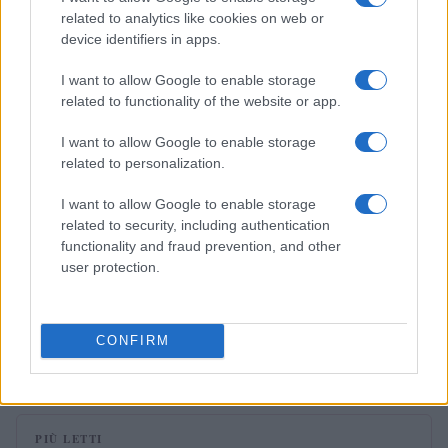
related to analytics like cookies on web or
PEOPLE NEWS
device identifiers in apps.
I want to allow Google to enable storage
related to functionality of the website or app.
I want to allow Google to enable storage
related to personalization.
I want to allow Google to enable storage
related to security, including authentication
functionality and fraud prevention, and other
user protection.
La sfida di ResQ per riprendere le operazioni di
soccorso dopo il ciclone Harry
CONFIRM
Cristian Castiglioni · 6 Ago 2026
PIÙ LETTI