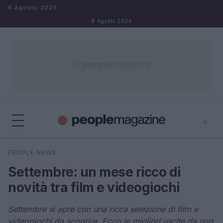
Salta al contenuto
8 Agosto 2026
8 Agosto 2026
⌕
⌕
×
PEOPLE NEWS
Cerca
Settembre: un mese ricco di
novità tra film e videogiochi
Settembre si apre con una ricca selezione di film e
videogiochi da scoprire. Ecco le migliori uscite da non