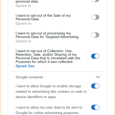
personal data.
grant or deny consent to Google and its third-party tags to
Opted In
use your data for below specified purposes in below Google
consent section.
I want to opt-out of the Sale of my
Personal Data.
Opted In
I want to opt-out of processing my
Personal Data for Targeted Advertising.
Opted In
I want to opt-out of Collection, Use,
Ballando con le Stelle 2026: Alessandro Matri è il
Retention, Sale, and/or Sharing of my
primo concorrente ufficiale
Personal Data that Is Unrelated with the
Purposes for which it was collected.
Camilla Fiore · 9 Ago 2026
Opted Out
TELEVISIONE
Google consents
I want to allow Google to enable storage
related to advertising like cookies on web or
device identifiers in apps.
I want to allow my user data to be sent to
Google for online advertising purposes.