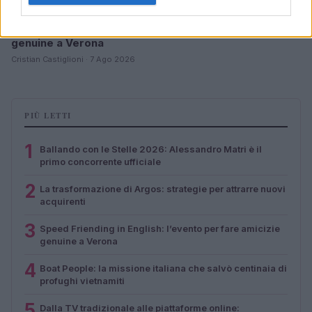
Speed Friending in English: l’evento per fare amicizie
genuine a Verona
Cristian Castiglioni · 7 Ago 2026
PIÙ LETTI
1
Ballando con le Stelle 2026: Alessandro Matri è il
primo concorrente ufficiale
2
La trasformazione di Argos: strategie per attrarre nuovi
acquirenti
3
Speed Friending in English: l’evento per fare amicizie
genuine a Verona
4
Boat People: la missione italiana che salvò centinaia di
profughi vietnamiti
5
Dalla TV tradizionale alle piattaforme online: