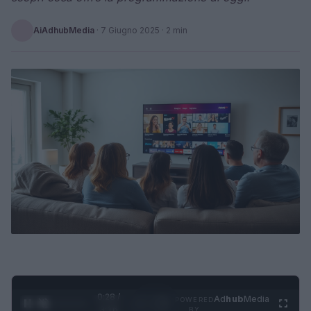
AiAdhubMedia
·
7 Giugno 2025
· 2 min
0:28 /
Ad
hub
Media
POWERED
1
/
4
3:16
BY