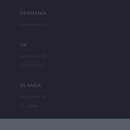
GERMANIA
Investieren24
UK
News Hub UK
Lgbtq News
OLANDA
Investeren 24
NL Newz