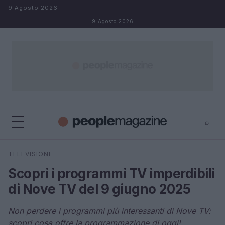
Salta al contenuto
9 Agosto 2026
9 Agosto 2026
⌕
⌕
×
TELEVISIONE
Cerca
Scopri i programmi TV imperdibili
di Nove TV del 9 giugno 2025
Non perdere i programmi più interessanti di Nove TV:
scopri cosa offre la programmazione di oggi!