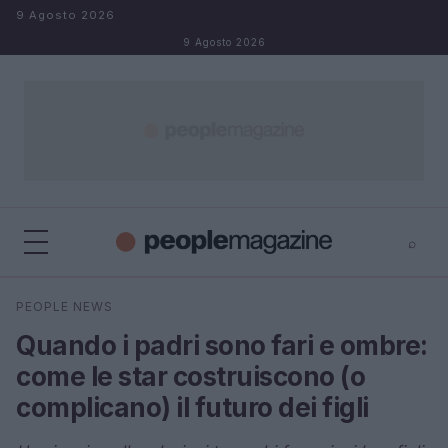
Salta al contenuto
9 Agosto 2026
9 Agosto 2026
⌕
⌕
×
PEOPLE NEWS
Cerca
Quando i padri sono fari e ombre:
come le star costruiscono (o
complicano) il futuro dei figli