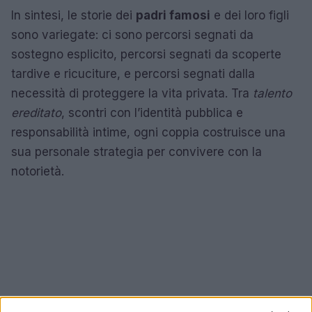
In sintesi, le storie dei
padri famosi
e dei loro figli
sono variegate: ci sono percorsi segnati da
sostegno esplicito, percorsi segnati da scoperte
tardive e ricuciture, e percorsi segnati dalla
necessità di proteggere la vita privata. Tra
talento
ereditato
, scontri con l’identità pubblica e
responsabilità intime, ogni coppia costruisce una
sua personale strategia per convivere con la
notorietà.