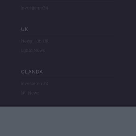
Investieren24
UK
News Hub UK
Lgbtq News
OLANDA
Investeren 24
NL Newz