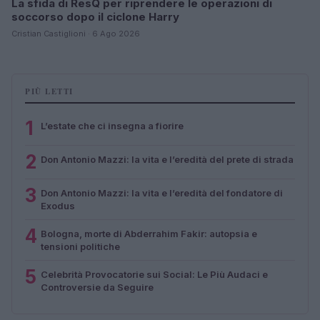
La sfida di ResQ per riprendere le operazioni di
soccorso dopo il ciclone Harry
Cristian Castiglioni · 6 Ago 2026
PIÙ LETTI
1
L’estate che ci insegna a fiorire
2
Don Antonio Mazzi: la vita e l’eredità del prete di strada
3
Don Antonio Mazzi: la vita e l’eredità del fondatore di
Exodus
4
Bologna, morte di Abderrahim Fakir: autopsia e
tensioni politiche
5
Celebrità Provocatorie sui Social: Le Più Audaci e
Controversie da Seguire