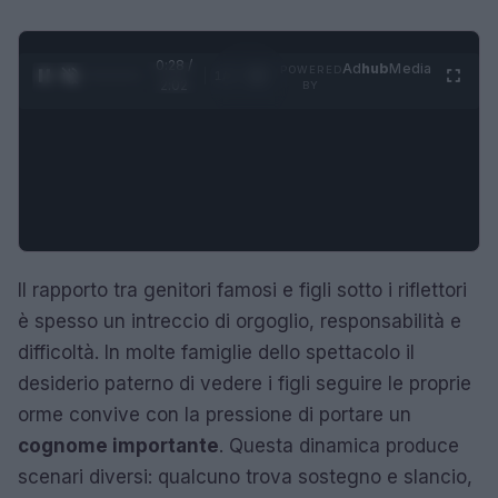
0:29 /
Ad
hub
Media
POWERED
1
/
4
2:02
BY
Il rapporto tra genitori famosi e figli sotto i riflettori
è spesso un intreccio di orgoglio, responsabilità e
difficoltà. In molte famiglie dello spettacolo il
desiderio paterno di vedere i figli seguire le proprie
orme convive con la pressione di portare un
cognome importante
. Questa dinamica produce
scenari diversi: qualcuno trova sostegno e slancio,