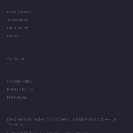
SEZIONI
People News
Televisione
Chi si fa chi
Candy
MAGAZINE
Contattaci
LEGALE
Cookie Policy
Privacy Policy
Note legali
peoplemagazine.it è una proprietà di AdHub Media S.r.l. — REA
2729933
Copyright © 2026 · Edito da AdHub Media — Italia