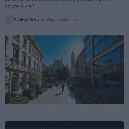
prossimi anni.
AiAdhubMedia
·
25 Giugno 2025
· 4 min