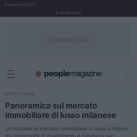
Salta al contenuto
8 Agosto 2026
8 Agosto 2026
⌕
⌕
×
PEOPLE NEWS
Cerca
Panoramica sul mercato
immobiliare di lusso milanese
Un'occhiata al mercato immobiliare di lusso a Milano,
tra opportunità di investimento e previsioni per i