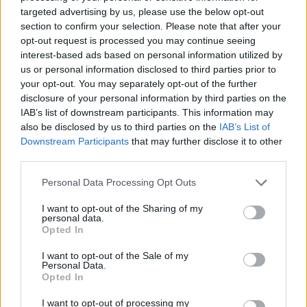
Milano e il progetto di riqualificazione della zona di
targeted advertising by us, please use the below opt-out
section to confirm your selection. Please note that after your
Porta Romana, potrebbero offrire opportunità
opt-out request is processed you may continue seeing
uniche per gli investitori lungimiranti.
Hai già in
interest-based ads based on personal information utilized by
mente dove investire?
us or personal information disclosed to third parties prior to
your opt-out. You may separately opt-out of the further
In sintesi, il mercato immobiliare di lusso a Milano si
disclosure of your personal information by third parties on the
IAB’s list of downstream participants. This information may
presenta come un campo fertile per gli
also be disclosed by us to third parties on the
IAB’s List of
investimenti, con un mix di stabilità e crescita. Con
Downstream Participants
that may further disclose it to other
una strategia ben ponderata,
ogni acquisto può
third parties.
trasformarsi in un’opportunità proficua
,
Please note that this website/app uses one or more Google
Personal Data Processing Opt Outs
contribuendo così a rendere Milano non solo una
services and may gather and store information including but
not limited to your visit or usage behaviour. You may click to
I want to opt-out of the Sharing of my
capitale della moda, ma anche un polo attrattivo
personal data.
grant or deny consent to Google and its third-party tags to
Opted In
per gli investimenti immobiliari di lusso.
Sei pronto
use your data for below specified purposes in below Google
a fare il grande passo?
consent section.
I want to opt-out of the Sale of my
Personal Data.
Opted In
I want to opt-out of processing my