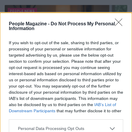
PEOPLE NEWS
People Magazine -
Do Not Process My Personal
Information
If you wish to opt-out of the sale, sharing to third parties, or
processing of your personal or sensitive information for
targeted advertising by us, please use the below opt-out
section to confirm your selection. Please note that after your
opt-out request is processed you may continue seeing
interest-based ads based on personal information utilized by
us or personal information disclosed to third parties prior to
your opt-out. You may separately opt-out of the further
disclosure of your personal information by third parties on the
Tai chi a impatto dolce per rafforzare core e postura
IAB’s list of downstream participants. This information may
Matteo Pellegrino · 8 Ago 2026
also be disclosed by us to third parties on the
IAB’s List of
Downstream Participants
that may further disclose it to other
PEOPLE NEWS
third parties.
Please note that this website/app uses one or more Google
Personal Data Processing Opt Outs