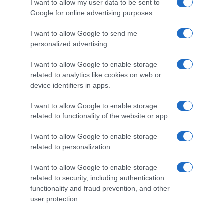
I want to allow my user data to be sent to
Google for online advertising purposes.
I want to allow Google to send me
personalized advertising.
I want to allow Google to enable storage
La sfida di ResQ per riprendere le operazioni di
soccorso dopo il ciclone Harry
related to analytics like cookies on web or
device identifiers in apps.
Cristian Castiglioni · 6 Ago 2026
I want to allow Google to enable storage
related to functionality of the website or app.
PIÙ LETTI
I want to allow Google to enable storage
related to personalization.
1
L’estate che ci insegna a fiorire
I want to allow Google to enable storage
2
Don Antonio Mazzi: la vita e l’eredità del prete di strada
related to security, including authentication
functionality and fraud prevention, and other
3
Don Antonio Mazzi: la vita e l’eredità del fondatore di
user protection.
Exodus