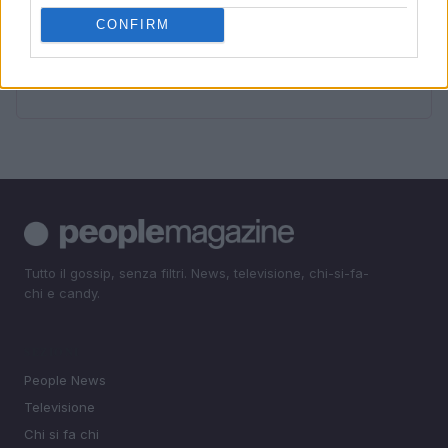
4
Bologna, morte di Abderrahim Fakir: autopsia e
tensioni politiche
CONFIRM
5
Celebrità Provocatorie sui Social: Le Più Audaci e
Controversie da Seguire
Tutto il gossip, senza filtri. News, televisione, chi-si-fa-
chi e candy.
SEZIONI
People News
Televisione
Chi si fa chi