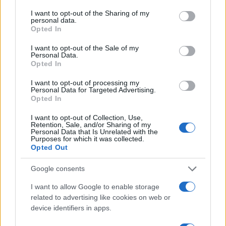
services and may gather and store information including but
not limited to your visit or usage behaviour. You may click to
I want to opt-out of the Sharing of my
personal data.
grant or deny consent to Google and its third-party tags to
Opted In
use your data for below specified purposes in below Google
consent section.
I want to opt-out of the Sale of my
Personal Data.
Opted In
I want to opt-out of processing my
Personal Data for Targeted Advertising.
Opted In
Coldcard: l’attacco informatico che ha rubato 1600
bitcoin
I want to opt-out of Collection, Use,
Retention, Sale, and/or Sharing of my
Cristian Castiglioni · 8 Ago 2026
Personal Data that Is Unrelated with the
Purposes for which it was collected.
Opted Out
PEOPLE NEWS
Google consents
I want to allow Google to enable storage
related to advertising like cookies on web or
device identifiers in apps.