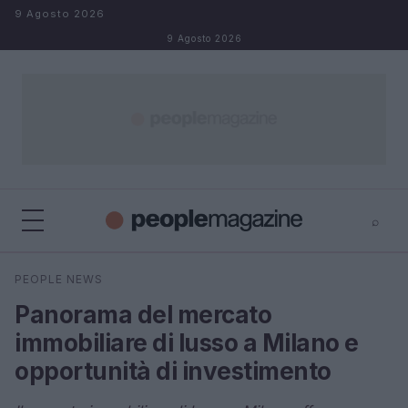
Salta al contenuto
9 Agosto 2026
9 Agosto 2026
⌕
⌕
×
PEOPLE NEWS
Cerca
Panorama del mercato
immobiliare di lusso a Milano e
opportunità di investimento