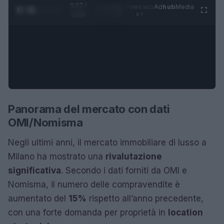
0:28 /
Ad
hub
Media
POWERED
1
/
4
3:16
BY
Panorama del mercato con dati
OMI/Nomisma
Negli ultimi anni, il mercato immobiliare di lusso a
Milano ha mostrato una
rivalutazione
significativa
. Secondo i dati forniti da OMI e
Nomisma, il numero delle compravendite è
aumentato del
15%
rispetto all’anno precedente,
con una forte domanda per proprietà in
location