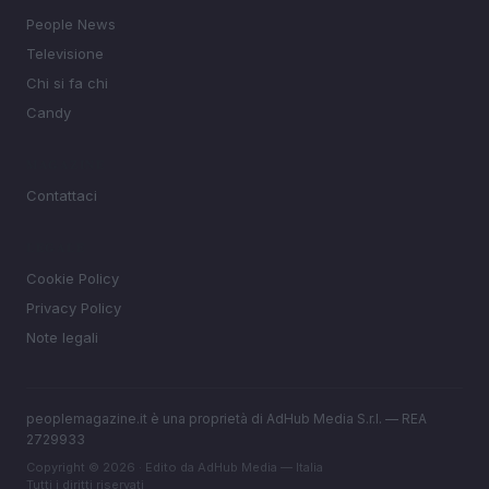
People News
Televisione
Chi si fa chi
Candy
MAGAZINE
Contattaci
LEGALE
Cookie Policy
Privacy Policy
Note legali
peoplemagazine.it è una proprietà di AdHub Media S.r.l. — REA
2729933
Copyright © 2026 · Edito da AdHub Media — Italia
Tutti i diritti riservati