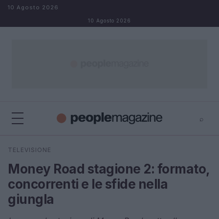
Salta al contenuto
10 Agosto 2026
10 Agosto 2026
⌕
⌕
×
TELEVISIONE
Cerca
Money Road stagione 2: formato,
concorrenti e le sfide nella
giungla