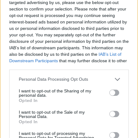
targeted advertising by us, please use the below opt-out
partire dal
26 maggio 2026
. Dietro l’apparenza di
section to confirm your selection. Please note that after your
un adventure show,
Money Road
rimane un
opt-out request is processed you may continue seeing
interest-based ads based on personal information utilized by
esperimento sui comportamenti umani: la vera
us or personal information disclosed to third parties prior to
posta in gioco non è solo il denaro, ma la capacità
your opt-out. You may separately opt-out of the further
di costruire fiducia e resistere alle tentazioni che
disclosure of your personal information by third parties on the
IAB’s list of downstream participants. This information may
minacciano il bene comune.
also be disclosed by us to third parties on the
IAB’s List of
Downstream Participants
that may further disclose it to other
third parties.
AUTORE
Please note that this website/app uses one or more Google
Personal Data Processing Opt Outs
Cristian Castiglioni
services and may gather and store information including but
Cristian Castiglioni, veneziano, iniziò come
not limited to your visit or usage behaviour. You may click to
I want to opt-out of the Sharing of my
personal data.
blogger dopo aver postato una guida sui
grant or deny consent to Google and its third-party tags to
Opted In
bacari e ricevuto centinaia di messaggi: quella
use your data for below specified purposes in below Google
reazione spinse la sua trasformazione in
consent section.
I want to opt-out of the Sale of my
redattore. Cura contenuti amichevoli e porta in
Personal Data.
Opted In
redazione appunti fotografici di vaporetto e
cicchetti.
I want to opt-out of processing my
Personal Data for Targeted Advertising.