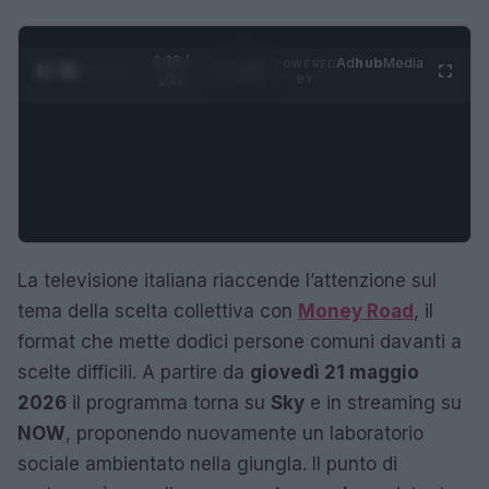
0:29 /
Ad
hub
Media
POWERED
1
/
4
1:47
BY
La televisione italiana riaccende l’attenzione sul
tema della scelta collettiva con
Money Road
, il
format che mette dodici persone comuni davanti a
scelte difficili. A partire da
giovedì 21 maggio
2026
il programma torna su
Sky
e in streaming su
NOW
, proponendo nuovamente un laboratorio
sociale ambientato nella giungla. Il punto di