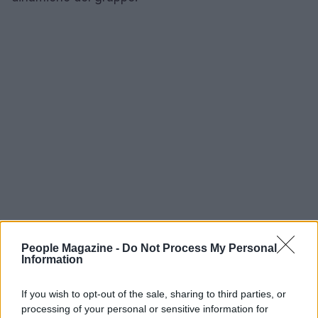
People Magazine -
Do Not Process My Personal
Information
La trasmissione andrà in onda
dal 21 maggio
2026
, ogni giovedì alle 21:15 su
Sky Uno
e in
If you wish to opt-out of the sale, sharing to third parties, or
processing of your personal or sensitive information for
streaming su
NOW
, con repliche previste su
TV8
a