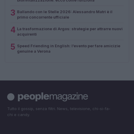
3
Ballando con le Stelle 2026: Alessandro Matri è il
primo concorrente ufficiale
4
La trasformazione di Argos: strategie per attrarre nuovi
acquirenti
5
Speed Friending in English: l’evento per fare amicizie
genuine a Verona
Tutto il gossip, senza filtri. News, televisione, chi-si-fa-
chi e candy.
SEZIONI