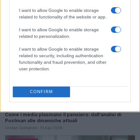
Continua a leggere
I want to allow Google to enable storage
related to functionality of the website or app.
TELEVISIONE
I want to allow Google to enable storage
related to personalization.
I want to allow Google to enable storage
related to security, including authentication
functionality and fraud prevention, and other
user protection.
CONFIRM
Come i media plasmano il pensiero: dall’analisi di
Postman alle dinamiche attuali
Cristian Castiglioni · 10 Ago 2026