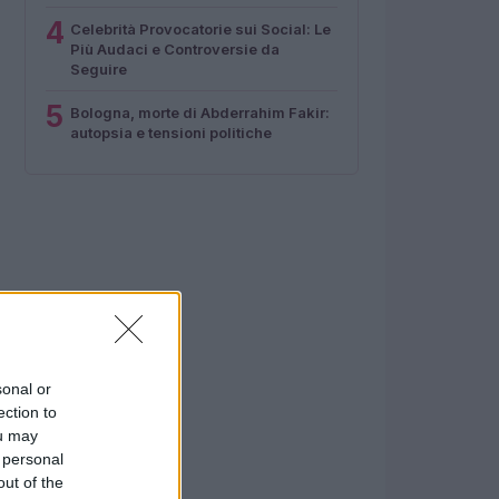
4
Celebrità Provocatorie sui Social: Le
Più Audaci e Controversie da
Seguire
5
Bologna, morte di Abderrahim Fakir:
autopsia e tensioni politiche
sonal or
ection to
ou may
 personal
out of the