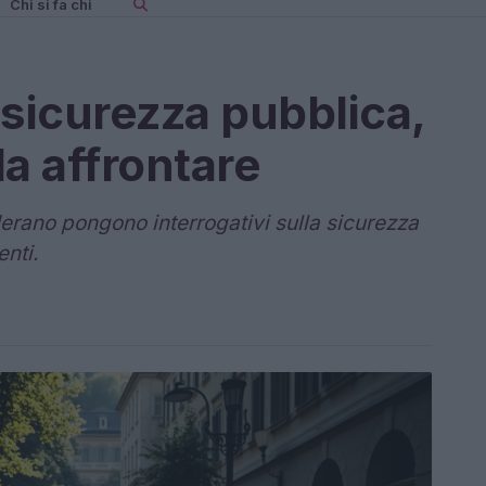
Chi si fa chi
 sicurezza pubblica,
a affrontare
Merano pongono interrogativi sulla sicurezza
enti.