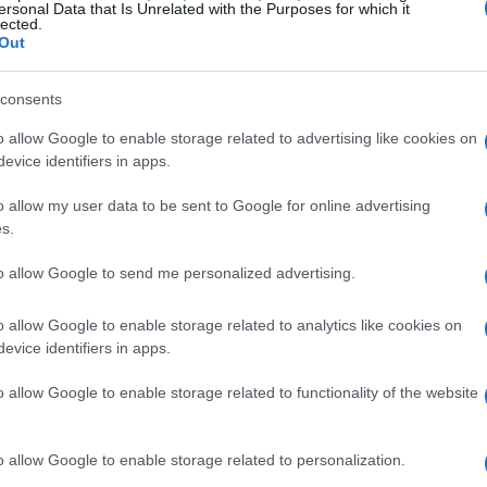
e sembrano ripetersi con preoccupante
ersonal Data that Is Unrelated with the Purposes for which it
lected.
orate.
I dati di cronaca parlano chiaro
: la
Out
ciale, trasformandosi in uno “sfogatoio” per
consents
assistito a una scena simile si chiederà:
fino a
di violenza?
o allow Google to enable storage related to advertising like cookies on
evice identifiers in apps.
lano rapidamente sui social media, non fanno che
o allow my user data to be sent to Google for online advertising
curezza a Merano. I proprietari dei locali nella
s.
tenti di fronte a un problema che, se non
to allow Google to send me personalized advertising.
i negative non solo sull’immagine della piazza,
ul turismo.
Il mattone resta sempre un
o allow Google to enable storage related to analytics like cookies on
evice identifiers in apps.
zzo?
o allow Google to enable storage related to functionality of the website
 richieste di maggiore sicurezza
o allow Google to enable storage related to personalization.
ione, è intervenuto anche il partito Südtiroler