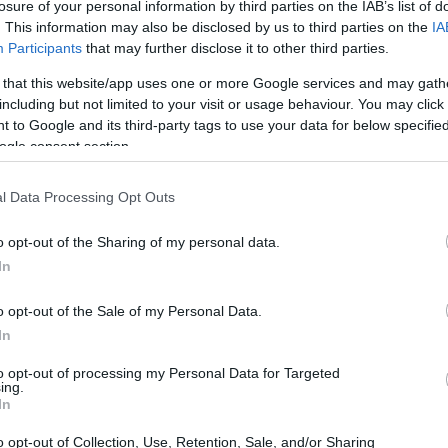
losure of your personal information by third parties on the IAB’s list of
. This information may also be disclosed by us to third parties on the
IA
Participants
that may further disclose it to other third parties.
 that this website/app uses one or more Google services and may gath
including but not limited to your visit or usage behaviour. You may click 
 to Google and its third-party tags to use your data for below specifi
ogle consent section.
l Data Processing Opt Outs
o opt-out of the Sharing of my personal data.
In
o opt-out of the Sale of my Personal Data.
i violenza
In
Teatro ha visto un uomo ferito, per fortuna in
to opt-out of processing my Personal Data for Targeted
ing.
te dalla polizia. Le testimonianze di passanti,
In
 Hill, mettono in luce una situazione che sta
o opt-out of Collection, Use, Retention, Sale, and/or Sharing