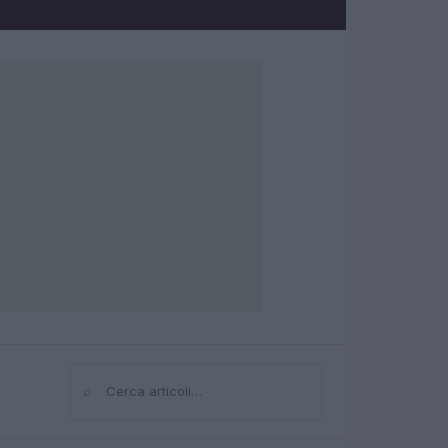
⌕
Cerca