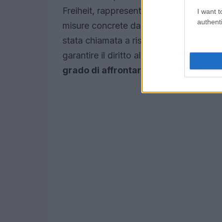
Freiheit, rappresentato da Sven Knoll,
I want t
authenti
misure concrete da parte delle autorità 
stata chiamata a rispondere a queste so
garantire il diritto all’ordine e alla sicu
grado di affrontare questa emerge