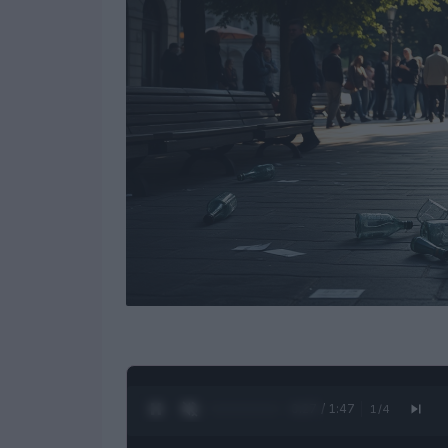
0:28 / 1:47
1
/
4