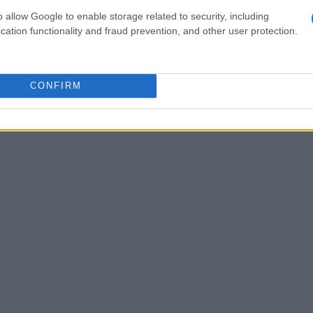
 che ha denunciato l’accaduto e ha chiesto
o allow Google to enable storage related to security, including
cation functionality and fraud prevention, and other user protection.
locali. L’assessora alla Sicurezza, Ulli Mayr, è
llecitazioni, sottolineando l’importanza di
rezza per i cittadini. Ma
saranno le istituzioni in
CONFIRM
nza?