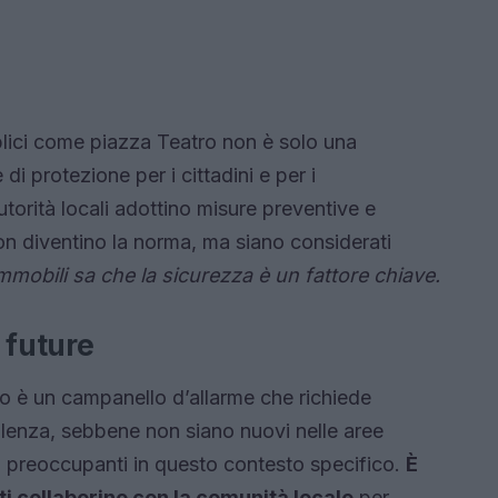
bblici come piazza Teatro non è solo una
i protezione per i cittadini e per i
orità locali adottino misure preventive e
non diventino la norma, ma siano considerati
immobili sa che la sicurezza è un fattore chiave.
 future
o è un campanello d’allarme che richiede
olenza, sebbene non siano nuovi nelle aree
preoccupanti in questo contesto specifico.
È
i collaborino con la comunità locale
per