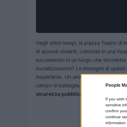
Negli ultimi tempi, la piazza Teatro d
di episodi violenti, culminati in una ri
succedendo in un luogo che dovrebbe r
socializzazione? Le immagini di questi e
inquietante. Un ambiente che una volta
campo di battaglia, spesso alimentato 
People Ma
sicurezza pubblica.
If you wish 
sensitive in
confirm you
continue se
information 