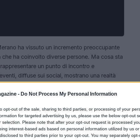
i Merano ha vissuto un incremento preoccupante
ssa che ha coinvolto diverse persone. Ma cosa sta
appresentare un punto di incontro e
venti, diffuse sui social, mostrano una realtà
 accoglieva famiglie e amici è diventato un
da alcol e droghe.
È tempo di riflettere sulla
gazine -
Do Not Process My Personal Information
to opt-out of the sale, sharing to third parties, or processing of your per
formation for targeted advertising by us, please use the below opt-out s
r selection. Please note that after your opt-out request is processed y
eing interest-based ads based on personal information utilized by us or
disclosed to third parties prior to your opt-out. You may separately opt-