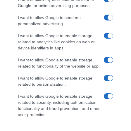
PEOPLE NEWS
Google for online advertising purposes.
I want to allow Google to send me
personalized advertising.
I want to allow Google to enable storage
related to analytics like cookies on web or
device identifiers in apps.
I want to allow Google to enable storage
related to functionality of the website or app.
I want to allow Google to enable storage
related to personalization.
La sfida di ResQ per riprendere le operazioni di
soccorso dopo il ciclone Harry
I want to allow Google to enable storage
Cristian Castiglioni · 6 Ago 2026
related to security, including authentication
functionality and fraud prevention, and other
PEOPLE NEWS
user protection.