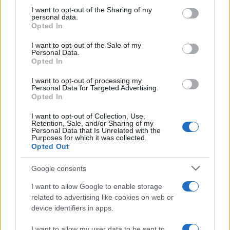
not limited to your visit or usage behaviour. You may click to
I want to opt-out of the Sharing of my
personal data.
grant or deny consent to Google and its third-party tags to
Opted In
use your data for below specified purposes in below Google
consent section.
I want to opt-out of the Sale of my
Personal Data.
Opted In
I want to opt-out of processing my
Personal Data for Targeted Advertising.
Opted In
I want to opt-out of Collection, Use,
Retention, Sale, and/or Sharing of my
Personal Data that Is Unrelated with the
Purposes for which it was collected.
Opted Out
Google consents
I want to allow Google to enable storage
related to advertising like cookies on web or
device identifiers in apps.
Continua a leggere
I want to allow my user data to be sent to