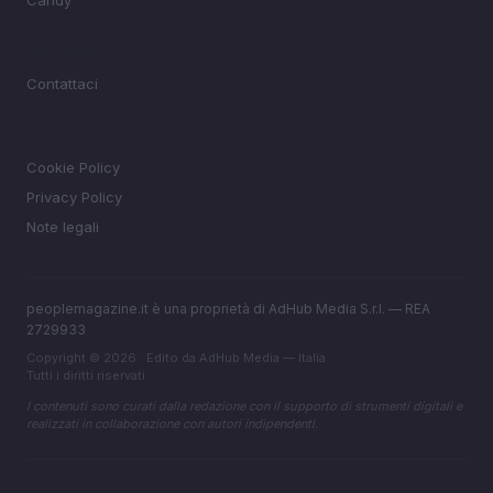
Candy
MAGAZINE
Contattaci
LEGALE
Cookie Policy
Privacy Policy
Note legali
peoplemagazine.it è una proprietà di AdHub Media S.r.l. — REA
2729933
Copyright © 2026 · Edito da AdHub Media — Italia
Tutti i diritti riservati
I contenuti sono curati dalla redazione con il supporto di strumenti digitali e
realizzati in collaborazione con autori indipendenti.