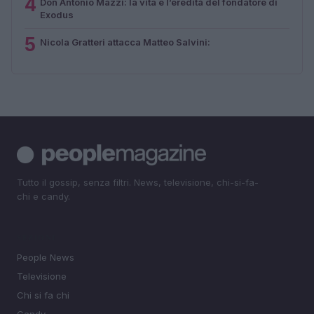
4
Don Antonio Mazzi: la vita e l’eredità del fondatore di
Exodus
5
Nicola Gratteri attacca Matteo Salvini:
Tutto il gossip, senza filtri. News, televisione, chi-si-fa-
chi e candy.
SEZIONI
People News
Televisione
Chi si fa chi