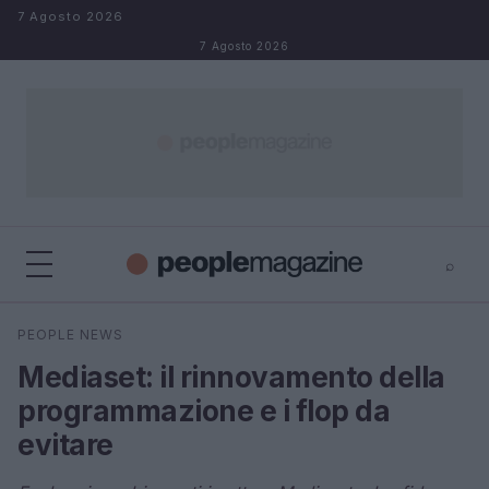
Salta al contenuto
7 Agosto 2026
7 Agosto 2026
⌕
⌕
×
PEOPLE NEWS
Cerca
Mediaset: il rinnovamento della
programmazione e i flop da
evitare