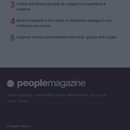
3
Come decifrare gossip di coppia tra copertine e
caption
4
Giulia Pauselli e Osvaldo: la ballerina spiega il suo
silenzio sui social
5
Segnali social che svelano una ship: guida anti-hype
Tutto il gossip, senza filtri. News, televisione, chi-si-fa-
chi e candy.
SEZIONI
People News