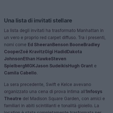
Una lista di invitati stellare
La lista degli invitati ha trasformato Manhattan in
un vero e proprio red carpet diffuso. Tra i presenti,
nomi come
Ed Sheeran
Benson Boone
Bradley
Cooper
Zoë Kravitz
Gigi Hadid
Dakota
Johnson
Ethan Hawke
Steven
Spielberg
MGK
Jason Sudeikis
Hugh Grant
e
Camila Cabello
.
La sera precedente, Swift e Kelce avevano
organizzato una cena di prova intima all’
Infosys
Theatre
del Madison Square Garden, con amici e
familiari in abiti scintillanti e tonalità gioiello. La
location è stata completamente trasformata per