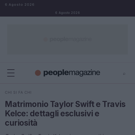
Salta al contenuto
6 Agosto 2026
6 Agosto 2026
⌕
⌕
×
CHI SI FA CHI
Cerca
Matrimonio Taylor Swift e Travis
Kelce: dettagli esclusivi e
curiosità