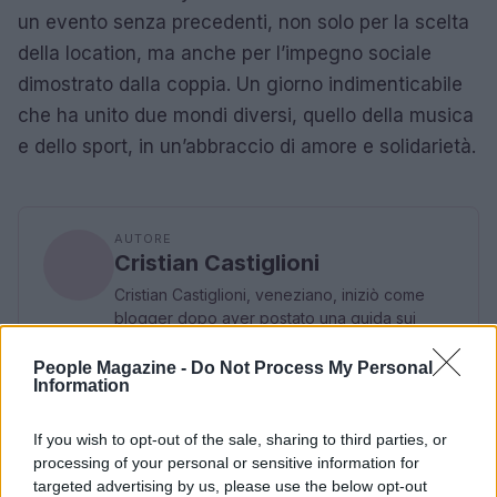
un evento senza precedenti, non solo per la scelta
della location, ma anche per l’impegno sociale
dimostrato dalla coppia. Un giorno indimenticabile
che ha unito due mondi diversi, quello della musica
e dello sport, in un’abbraccio di amore e solidarietà.
AUTORE
Cristian Castiglioni
Cristian Castiglioni, veneziano, iniziò come
blogger dopo aver postato una guida sui
bacari e ricevuto centinaia di messaggi: quella
reazione spinse la sua trasformazione in
People Magazine -
Do Not Process My Personal
Information
redattore. Cura contenuti amichevoli e porta in
redazione appunti fotografici di vaporetto e
cicchetti.
If you wish to opt-out of the sale, sharing to third parties, or
processing of your personal or sensitive information for
targeted advertising by us, please use the below opt-out