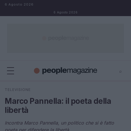
Salta al contenuto
6 Agosto 2026
6 Agosto 2026
⌕
⌕
×
TELEVISIONE
Cerca
Marco Pannella: il poeta della
libertà
Incontra Marco Pannella, un politico che si è fatto
poeta per difendere la libertà.