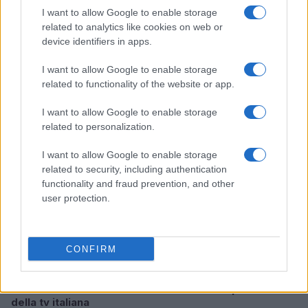
I want to allow Google to enable storage
related to analytics like cookies on web or
Come talk show e reality creano dipendenza:
device identifiers in apps.
cliffhanger, confessionali e montaggio
Matteo Pellegrino · 6 Ago 2026
I want to allow Google to enable storage
related to functionality of the website or app.
TELEVISIONE
I want to allow Google to enable storage
related to personalization.
I want to allow Google to enable storage
related to security, including authentication
functionality and fraud prevention, and other
user protection.
CONFIRM
Giuliana Gardini: la vita straordinaria della pioniera
della tv italiana