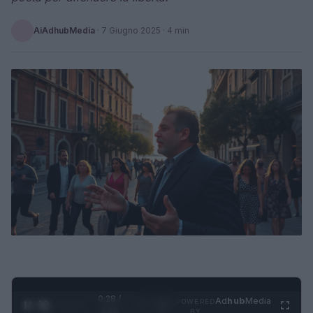
AiAdhubMedia
·
7 Giugno 2025
· 4 min
0:29 /
Ad
hub
Media
POWERED
1
/
4
3:16
BY