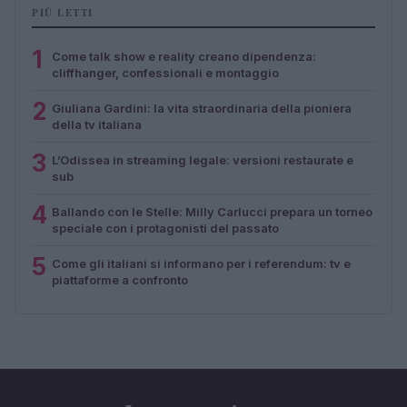
PIÙ LETTI
1
Come talk show e reality creano dipendenza:
cliffhanger, confessionali e montaggio
2
Giuliana Gardini: la vita straordinaria della pioniera
della tv italiana
3
L’Odissea in streaming legale: versioni restaurate e
sub
4
Ballando con le Stelle: Milly Carlucci prepara un torneo
speciale con i protagonisti del passato
5
Come gli italiani si informano per i referendum: tv e
piattaforme a confronto