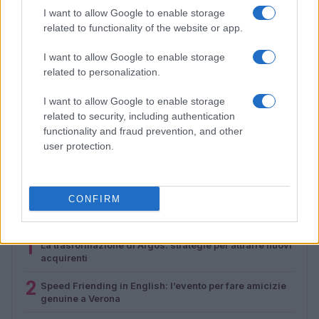
I want to allow Google to enable storage
related to functionality of the website or app.
I want to allow Google to enable storage
related to personalization.
I want to allow Google to enable storage
related to security, including authentication
Boat People: la missione italiana che salvò centinaia di
functionality and fraud prevention, and other
profughi vietnamiti
user protection.
Cristian Castiglioni · 7 Ago 2026
CONFIRM
PIÙ LETTI
1
La trasformazione di Argos: strategie per attrarre nuovi
acquirenti
2
Speed Friending in English: l’evento per fare amicizie
genuine a Verona