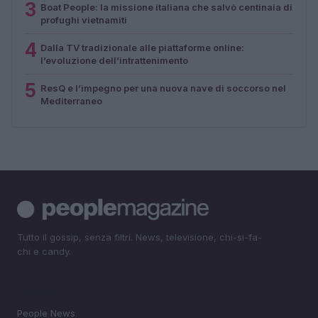
3
Boat People: la missione italiana che salvò centinaia di
profughi vietnamiti
4
Dalla TV tradizionale alle piattaforme online:
l’evoluzione dell’intrattenimento
5
ResQ e l’impegno per una nuova nave di soccorso nel
Mediterraneo
Tutto il gossip, senza filtri. News, televisione, chi-si-fa-
chi e candy.
SEZIONI
People News