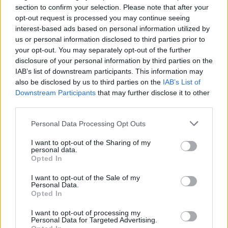
Continua a leggere
section to confirm your selection. Please note that after your
opt-out request is processed you may continue seeing
interest-based ads based on personal information utilized by
TELEVISIONE
us or personal information disclosed to third parties prior to
your opt-out. You may separately opt-out of the further
disclosure of your personal information by third parties on the
IAB’s list of downstream participants. This information may
also be disclosed by us to third parties on the
IAB’s List of
Downstream Participants
that may further disclose it to other
third parties.
Please note that this website/app uses one or more Google
Personal Data Processing Opt Outs
services and may gather and store information including but
not limited to your visit or usage behaviour. You may click to
I want to opt-out of the Sharing of my
personal data.
grant or deny consent to Google and its third-party tags to
Opted In
use your data for below specified purposes in below Google
La trasformazione di Argos: strategie per attrarre
consent section.
I want to opt-out of the Sale of my
nuovi acquirenti
Personal Data.
Opted In
Camilla Fiore · 7 Ago 2026
I want to opt-out of processing my
TELEVISIONE
Personal Data for Targeted Advertising.