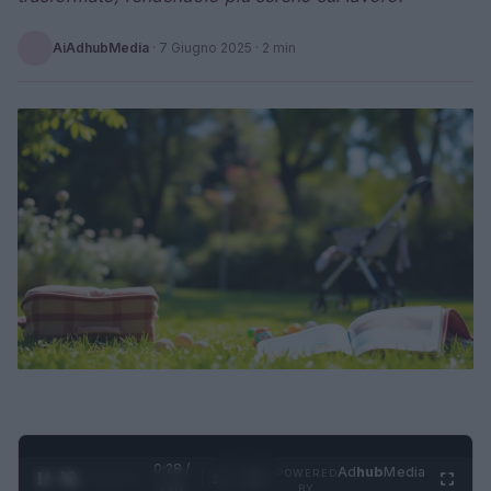
AiAdhubMedia
·
7 Giugno 2025
· 2 min
0:29 /
Ad
hub
Media
POWERED
1
/
4
2:02
BY