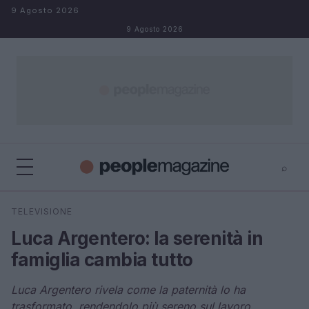
Salta al contenuto
9 Agosto 2026
9 Agosto 2026
⌕
⌕
×
TELEVISIONE
Cerca
Luca Argentero: la serenità in
famiglia cambia tutto
Luca Argentero rivela come la paternità lo ha
trasformato, rendendolo più sereno sul lavoro.