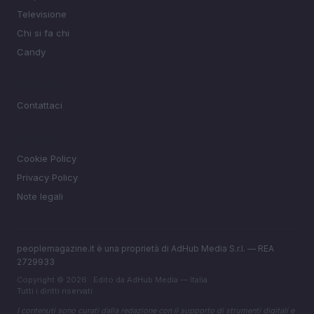
Televisione
Chi si fa chi
Candy
MAGAZINE
Contattaci
LEGALE
Cookie Policy
Privacy Policy
Note legali
peoplemagazine.it è una proprietà di AdHub Media S.r.l. — REA
2729933
Copyright © 2026 · Edito da AdHub Media — Italia
Tutti i diritti riservati
I contenuti sono curati dalla redazione con il supporto di strumenti digitali e