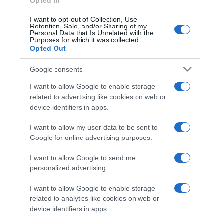
Opted In
I want to opt-out of Collection, Use,
Retention, Sale, and/or Sharing of my
Personal Data that Is Unrelated with the
Purposes for which it was collected.
Opted Out
Google consents
I want to allow Google to enable storage
related to advertising like cookies on web or
device identifiers in apps.
Speed Friending in English: l’evento per fare amicizie
I want to allow my user data to be sent to
genuine a Verona
Google for online advertising purposes.
Cristian Castiglioni · 7 Ago 2026
I want to allow Google to send me
personalized advertising.
TELEVISIONE
I want to allow Google to enable storage
related to analytics like cookies on web or
device identifiers in apps.