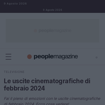
Salta al contenuto
9 Agosto 2026
9 Agosto 2026
⌕
⌕
×
TELEVISIONE
Cerca
Le uscite cinematografiche di
febbraio 2024
Fai il pieno di emozioni con le uscite cinematografiche
di febbraio 2024. Ecco cosa vedere!