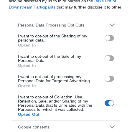
also be disclosed by us to third parties on the
IAB’s List of
Downstream Participants
that may further disclose it to other
third parties.
AUTORE
AiAdhubMedia
Please note that this website/app uses one or more Google
Personal Data Processing Opt Outs
services and may gather and store information including but
not limited to your visit or usage behaviour. You may click to
I want to opt-out of the Sharing of my
personal data.
grant or deny consent to Google and its third-party tags to
Opted In
use your data for below specified purposes in below Google
consent section.
I want to opt-out of the Sale of my
Personal Data.
Opted In
I want to opt-out of processing my
Personal Data for Targeted Advertising.
Opted In
I want to opt-out of Collection, Use,
Retention, Sale, and/or Sharing of my
Personal Data that Is Unrelated with the
Purposes for which it was collected.
Opted Out
Google consents