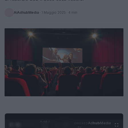
AiAdhubMedia
·
1 Maggio 2025
· 4 min
0:29 /
Ad
hub
Media
POWERED
1
/
4
2:02
BY