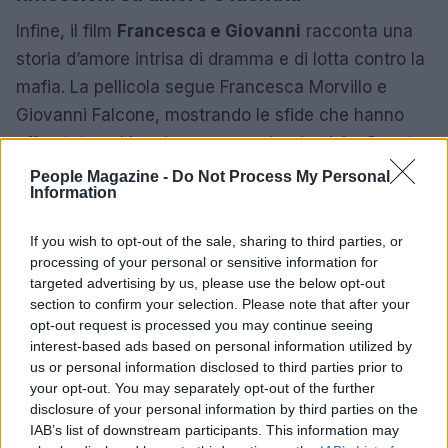
Infine, il film
Francesca e Giovanni
racconta una
storia d’amore intrisa di dramma e di lotta contro la
mafia. La pellicola segue Francesca Morvillo e
Giovanni Falcone, mostrando le sfide che hanno
affrontato nel loro impegno per la giustizia. Questa
storia commovente culmina in un tragico epilogo,
People Magazine -
Do Not Process My Personal
Information
rendendo il film un potente tributo alla loro
memoria.
If you wish to opt-out of the sale, sharing to third parties, or
processing of your personal or sensitive information for
Queste sono solo alcune delle emozionanti uscite
targeted advertising by us, please use the below opt-out
di febbraio 2024. Preparatevi a vivere un mese
section to confirm your selection. Please note that after your
opt-out request is processed you may continue seeing
ricco di storie indimenticabili, in grado di farvi
interest-based ads based on personal information utilized by
ridere, piangere e riflettere. Non dimenticate di
us or personal information disclosed to third parties prior to
segnare in agenda le date di uscita dei film che più
your opt-out. You may separately opt-out of the further
disclosure of your personal information by third parties on the
vi interessano!
IAB’s list of downstream participants. This information may