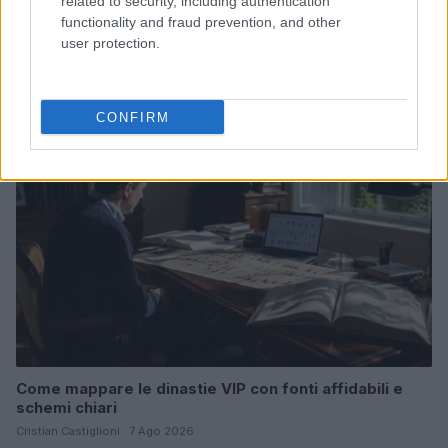
related to security, including authentication
functionality and fraud prevention, and other
La trasformazione di Argos: strategie per attrarre
nuovi acquirenti
user protection.
Camilla Fiore · 7 Ago 2026
CHI SI FA CHI
CONFIRM
Come mappare le dinastie VIP con fonti affidabili e
schemi chiari
Cristian Castiglioni · 7 Ago 2026