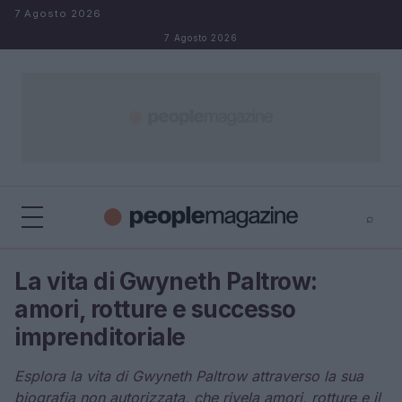
Salta al contenuto
7 Agosto 2026
7 Agosto 2026
⌕
⌕
×
La vita di Gwyneth Paltrow:
Cerca
amori, rotture e successo
imprenditoriale
Esplora la vita di Gwyneth Paltrow attraverso la sua
biografia non autorizzata, che rivela amori, rotture e il