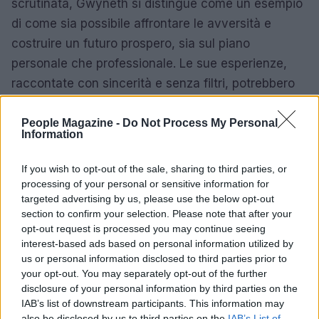
scrutinata, Gwyneth si distingue come un esempio
di come sia possibile affrontare le avversità e
costruire un futuro prospero, sia sul piano
personale che professionale. Le sue esperienze,
raccontate con sincerità e senza filtri, potrebbero
cambiare il modo in cui viene percepita dalla
società.
People Magazine -
Do Not Process My Personal
Information
In conclusione, la biografia di Gwyneth Paltrow non
If you wish to opt-out of the sale, sharing to third parties, or
è solo un resoconto delle sue relazioni e della sua
processing of your personal or sensitive information for
carriera, ma una riflessione sul potere
targeted advertising by us, please use the below opt-out
section to confirm your selection. Please note that after your
dell’immagine, sull’impatto delle scelte personali e
opt-out request is processed you may continue seeing
professionali e sulla resilienza di una donna che ha
interest-based ads based on personal information utilized by
saputo reinventarsi nel tempo. La lettura di questo
us or personal information disclosed to third parties prior to
your opt-out. You may separately opt-out of the further
libro è, quindi, un’opportunità per comprendere più
disclosure of your personal information by third parties on the
a fondo una delle figure più intriganti di Hollywood.
IAB’s list of downstream participants. This information may
also be disclosed by us to third parties on the
IAB’s List of