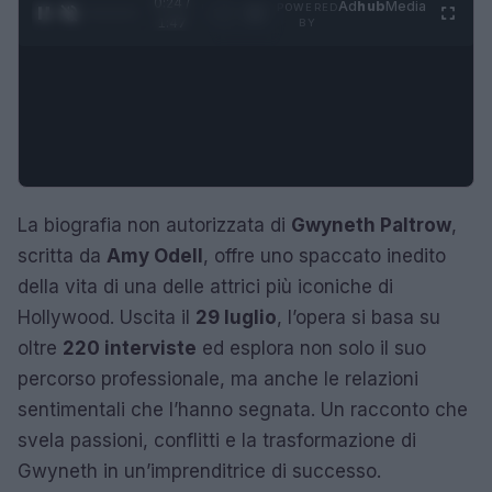
0:25 /
Ad
hub
Media
POWERED
1
/
4
1:47
BY
La biografia non autorizzata di
Gwyneth Paltrow
,
scritta da
Amy Odell
, offre uno spaccato inedito
della vita di una delle attrici più iconiche di
Hollywood. Uscita il
29 luglio
, l’opera si basa su
oltre
220 interviste
ed esplora non solo il suo
percorso professionale, ma anche le relazioni
sentimentali che l’hanno segnata. Un racconto che
svela passioni, conflitti e la trasformazione di
Gwyneth in un’imprenditrice di successo.