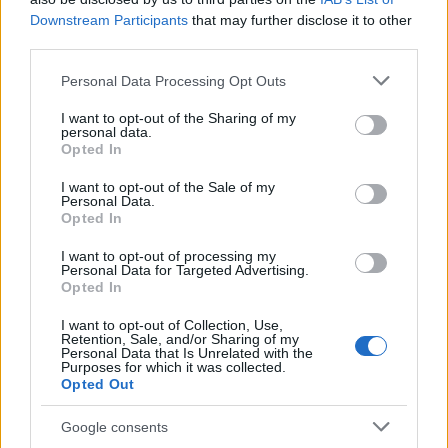
Downstream Participants
that may further disclose it to other
third parties.
AUTORE
AiAdhubMedia
Please note that this website/app uses one or more Google
Personal Data Processing Opt Outs
services and may gather and store information including but
not limited to your visit or usage behaviour. You may click to
I want to opt-out of the Sharing of my
personal data.
grant or deny consent to Google and its third-party tags to
Opted In
use your data for below specified purposes in below Google
consent section.
I want to opt-out of the Sale of my
Personal Data.
Opted In
I want to opt-out of processing my
Personal Data for Targeted Advertising.
Opted In
I want to opt-out of Collection, Use,
Retention, Sale, and/or Sharing of my
Personal Data that Is Unrelated with the
Purposes for which it was collected.
Opted Out
Google consents