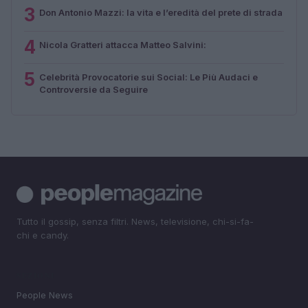
3
Don Antonio Mazzi: la vita e l’eredità del prete di strada
4
Nicola Gratteri attacca Matteo Salvini:
5
Celebrità Provocatorie sui Social: Le Più Audaci e
Controversie da Seguire
Tutto il gossip, senza filtri. News, televisione, chi-si-fa-
chi e candy.
SEZIONI
People News