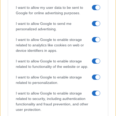
Continua a leggere
I want to allow my user data to be sent to
Google for online advertising purposes.
PEOPLE NEWS
I want to allow Google to send me
personalized advertising.
I want to allow Google to enable storage
related to analytics like cookies on web or
device identifiers in apps.
I want to allow Google to enable storage
related to functionality of the website or app.
I want to allow Google to enable storage
related to personalization.
La sfida di ResQ per riprendere le operazioni di
I want to allow Google to enable storage
soccorso dopo il ciclone Harry
related to security, including authentication
Cristian Castiglioni · 6 Ago 2026
functionality and fraud prevention, and other
user protection.
PEOPLE NEWS