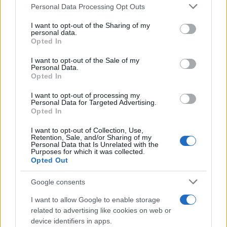
Please note that this website/app uses one or more Google
Personal Data Processing Opt Outs
services and may gather and store information including but
not limited to your visit or usage behaviour. You may click to
I want to opt-out of the Sharing of my
personal data.
grant or deny consent to Google and its third-party tags to
Opted In
use your data for below specified purposes in below Google
consent section.
I want to opt-out of the Sale of my
Personal Data.
Opted In
I want to opt-out of processing my
Personal Data for Targeted Advertising.
Opted In
I want to opt-out of Collection, Use,
Retention, Sale, and/or Sharing of my
Personal Data that Is Unrelated with the
Purposes for which it was collected.
Opted Out
Google consents
I want to allow Google to enable storage
related to advertising like cookies on web or
device identifiers in apps.