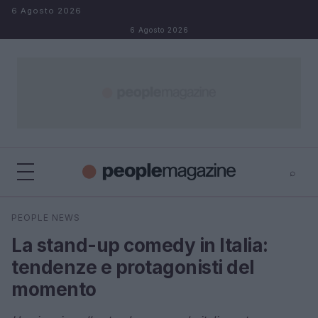
Salta al contenuto
6 Agosto 2026
6 Agosto 2026
⌕
⌕
×
PEOPLE NEWS
Cerca
La stand-up comedy in Italia:
tendenze e protagonisti del
momento