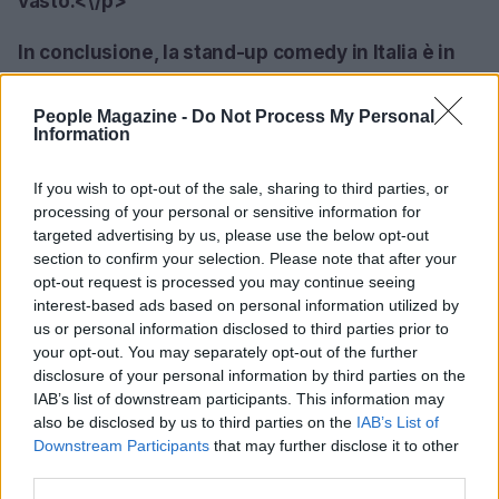
vasto.<\/p>
In conclusione, la stand-up comedy in Italia è in
continua evoluzione. Artisti che non smettono di
sorprendere e innovare stanno arricchendo un
People Magazine -
Do Not Process My Personal
Information
panorama già ricco e variegato. Questo genere si
configura come una delle forme d’arte più
If you wish to opt-out of the sale, sharing to third parties, or
dinamiche e attuali, pronta a conquistare sempre
processing of your personal or sensitive information for
targeted advertising by us, please use the below opt-out
più spettatori e a incidere nel dibattito culturale
section to confirm your selection. Please note that after your
del nostro Paese. Sei pronto a lasciarti
opt-out request is processed you may continue seeing
sorprendere dalle prossime risate che ci
interest-based ads based on personal information utilized by
us or personal information disclosed to third parties prior to
riserverà?<\/p>
your opt-out. You may separately opt-out of the further
disclosure of your personal information by third parties on the
IAB’s list of downstream participants. This information may
also be disclosed by us to third parties on the
IAB’s List of
AUTORE
AiAdhubMedia
Downstream Participants
that may further disclose it to other
third parties.