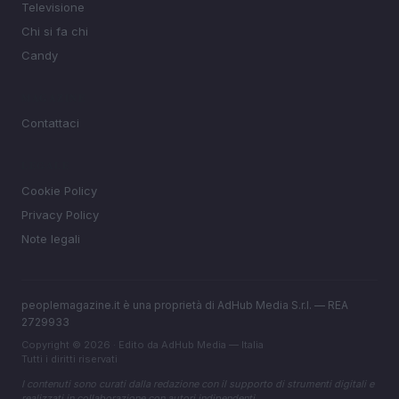
Televisione
Chi si fa chi
Candy
MAGAZINE
Contattaci
LEGALE
Cookie Policy
Privacy Policy
Note legali
peoplemagazine.it è una proprietà di AdHub Media S.r.l. — REA
2729933
Copyright © 2026 · Edito da AdHub Media — Italia
Tutti i diritti riservati
I contenuti sono curati dalla redazione con il supporto di strumenti digitali e
realizzati in collaborazione con autori indipendenti.