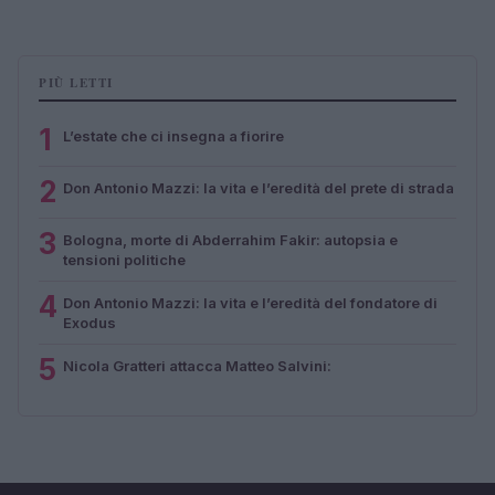
PIÙ LETTI
1
L’estate che ci insegna a fiorire
2
Don Antonio Mazzi: la vita e l’eredità del prete di strada
3
Bologna, morte di Abderrahim Fakir: autopsia e
tensioni politiche
4
Don Antonio Mazzi: la vita e l’eredità del fondatore di
Exodus
5
Nicola Gratteri attacca Matteo Salvini: