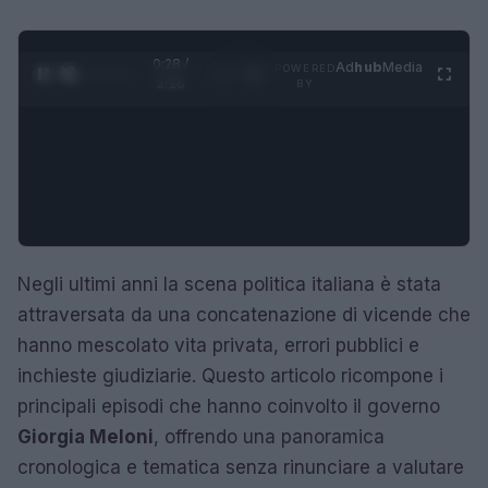
0:29 /
Ad
hub
Media
POWERED
1
/
4
3:16
BY
Negli ultimi anni la scena politica italiana è stata
attraversata da una concatenazione di vicende che
hanno mescolato vita privata, errori pubblici e
inchieste giudiziarie. Questo articolo ricompone i
principali episodi che hanno coinvolto il governo
Giorgia Meloni
, offrendo una panoramica
cronologica e tematica senza rinunciare a valutare