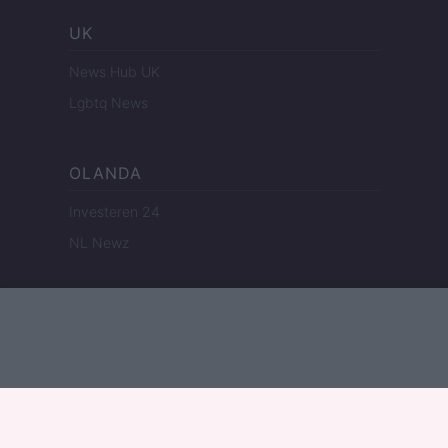
UK
News Hub UK
Lgbtq News
OLANDA
Investeren 24
NL Newz