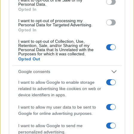
Beatrice Beretta
Personal Data.
Opted In
Beatrice Beretta, basata a Bologna, annotò
per la prima volta itinerari durante una notte al
I want to opt-out of processing my
Personal Data for Targeted Advertising.
portico di San Luca: da allora coordina
Opted In
rubriche sui viaggi urbani. In redazione
promuove reportage su mobilità sostenibile e
I want to opt-out of Collection, Use,
porta con sé una mappa tascabile dei vicoli
Retention, Sale, and/or Sharing of my
Personal Data that Is Unrelated with the
bolognesi come talismano professionale.
Purposes for which it was collected.
Opted Out
Google consents
I want to allow Google to enable storage
related to advertising like cookies on web or
device identifiers in apps.
I want to allow my user data to be sent to
Google for online advertising purposes.
I want to allow Google to send me
personalized advertising.