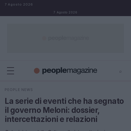
Salta al contenuto
7 Agosto 2026
7 Agosto 2026
⌕
⌕
×
PEOPLE NEWS
Cerca
La serie di eventi che ha segnato
il governo Meloni: dossier,
intercettazioni e relazioni