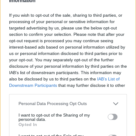
Information
If you wish to opt-out of the sale, sharing to third parties, or
processing of your personal or sensitive information for
targeted advertising by us, please use the below opt-out
section to confirm your selection. Please note that after your
Questa sequenza di eventi ha prodotto effetti
opt-out request is processed you may continue seeing
interest-based ads based on personal information utilized by
concreti: indagini formali, richieste di rinvio a
us or personal information disclosed to third parties prior to
giudizio e dimissioni che hanno smosso equilibri
your opt-out. You may separately opt-out of the further
interni al governo. Rimane la domanda se, oltre alla
disclosure of your personal information by third parties on the
IAB’s list of downstream participants. This information may
narrazione scandalistica, emergerà una capacità di
also be disclosed by us to third parties on the
IAB’s List of
riformare pratiche e procedure per ricostruire
Downstream Participants
that may further disclose it to other
fiducia nelle istituzioni, oppure se la memoria
third parties.
pubblica ricorderà principalmente una lunga
Please note that this website/app uses one or more Google
Personal Data Processing Opt Outs
stagione di incidenti e imbarazzi.
services and may gather and store information including but
not limited to your visit or usage behaviour. You may click to
I want to opt-out of the Sharing of my
personal data.
grant or deny consent to Google and its third-party tags to
Opted In
use your data for below specified purposes in below Google
AUTORE
consent section.
I want to opt-out of the Sale of my