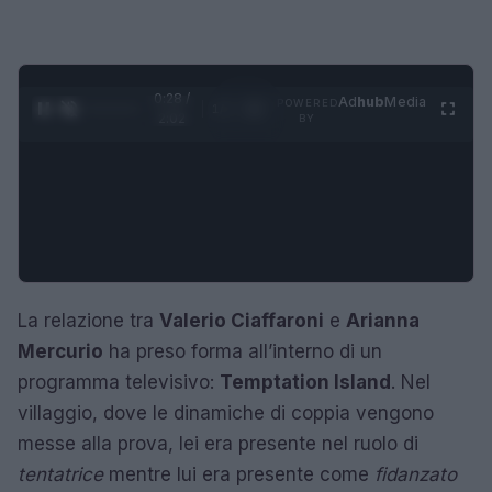
0:29 /
Ad
hub
Media
POWERED
1
/
4
2:02
BY
La relazione tra
Valerio Ciaffaroni
e
Arianna
Mercurio
ha preso forma all’interno di un
programma televisivo:
Temptation Island
. Nel
villaggio, dove le dinamiche di coppia vengono
messe alla prova, lei era presente nel ruolo di
tentatrice
mentre lui era presente come
fidanzato