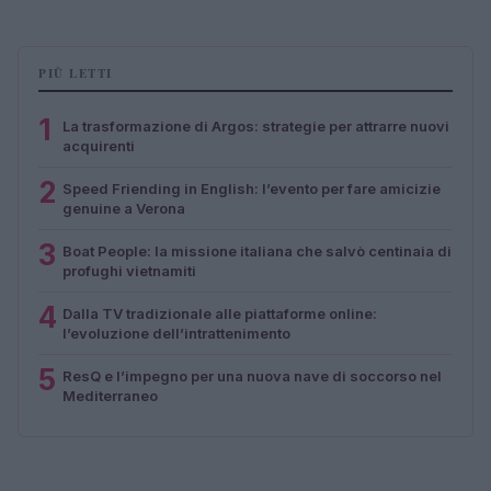
PIÙ LETTI
1
La trasformazione di Argos: strategie per attrarre nuovi
acquirenti
2
Speed Friending in English: l’evento per fare amicizie
genuine a Verona
3
Boat People: la missione italiana che salvò centinaia di
profughi vietnamiti
4
Dalla TV tradizionale alle piattaforme online:
l’evoluzione dell’intrattenimento
5
ResQ e l’impegno per una nuova nave di soccorso nel
Mediterraneo