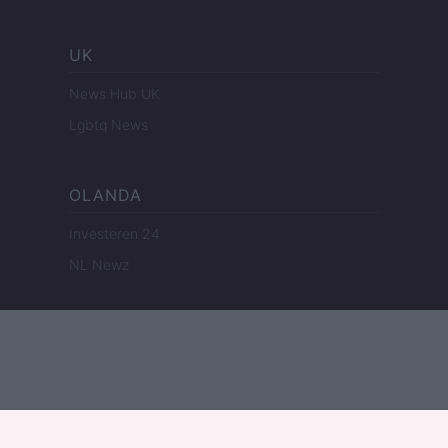
UK
News Hub UK
Lgbtq News
OLANDA
Investeren 24
NL Newz