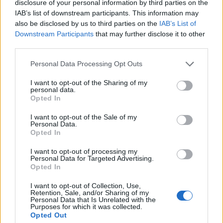
disclosure of your personal information by third parties on the
quanto il confine tra vita privata e spettacolo sia
IAB’s list of downstream participants. This information may
also be disclosed by us to third parties on the
IAB’s List of
sempre più sottile nell’era dei social e dei
reality
.
Downstream Participants
that may further disclose it to other
third parties.
Please note that this website/app uses one or more Google
Personal Data Processing Opt Outs
AUTORE
services and may gather and store information including but
AiAdhubMedia
not limited to your visit or usage behaviour. You may click to
I want to opt-out of the Sharing of my
personal data.
grant or deny consent to Google and its third-party tags to
Opted In
use your data for below specified purposes in below Google
consent section.
I want to opt-out of the Sale of my
Personal Data.
Opted In
I want to opt-out of processing my
Personal Data for Targeted Advertising.
Opted In
I want to opt-out of Collection, Use,
Retention, Sale, and/or Sharing of my
Personal Data that Is Unrelated with the
Purposes for which it was collected.
Opted Out