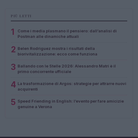
PIÙ LETTI
1
Come i media plasmano il pensiero: dall’analisi di
Postman alle dinamiche attuali
2
Belen Rodriguez mostra i risultati della
biorivitalizzazione: ecco come funziona
3
Ballando con le Stelle 2026: Alessandro Matri è il
primo concorrente ufficiale
4
La trasformazione di Argos: strategie per attrarre nuovi
acquirenti
5
Speed Friending in English: l’evento per fare amicizie
genuine a Verona