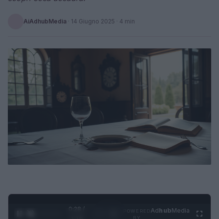
AiAdhubMedia
·
14 Giugno 2025
· 4 min
0:29 /
Ad
hub
Media
POWERED
1
/
4
3:16
BY