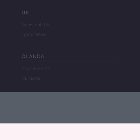
UK
News Hub UK
Lgbtq News
OLANDA
Investeren 24
NL Newz