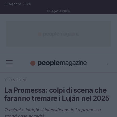
Salta al contenuto
10 Agosto 2026
10 Agosto 2026
⌕
⌕
×
TELEVISIONE
Cerca
La Promessa: colpi di scena che
faranno tremare i Luján nel 2025
Tensioni e intrighi si intensificano in La promessa,
scopri cosa accadrà.