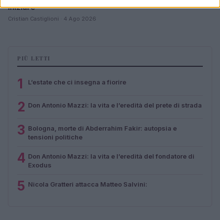
iniziare
Cristian Castiglioni · 4 Ago 2026
PIÙ LETTI
1
L’estate che ci insegna a fiorire
2
Don Antonio Mazzi: la vita e l’eredità del prete di strada
3
Bologna, morte di Abderrahim Fakir: autopsia e
tensioni politiche
4
Don Antonio Mazzi: la vita e l’eredità del fondatore di
Exodus
5
Nicola Gratteri attacca Matteo Salvini: