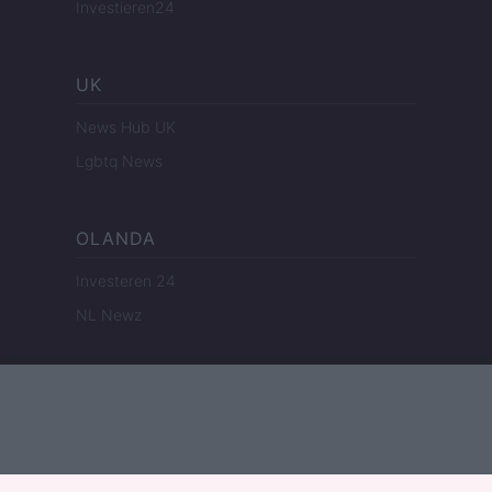
Investieren24
UK
News Hub UK
Lgbtq News
OLANDA
Investeren 24
NL Newz