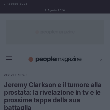
Salta al contenuto
7 Agosto 2026
7 Agosto 2026
⌕
⌕
×
PEOPLE NEWS
Cerca
Jeremy Clarkson e il tumore alla
prostata: la rivelazione in tv e le
prossime tappe della sua
battaglia