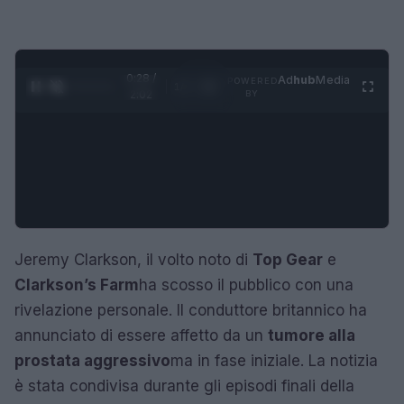
0:29 /
Ad
hub
Media
POWERED
1
/
4
2:02
BY
Jeremy Clarkson, il volto noto di
Top Gear
e
Clarkson’s Farm
ha scosso il pubblico con una
rivelazione personale. Il conduttore britannico ha
annunciato di essere affetto da un
tumore alla
prostata aggressivo
ma in fase iniziale. La notizia
è stata condivisa durante gli episodi finali della