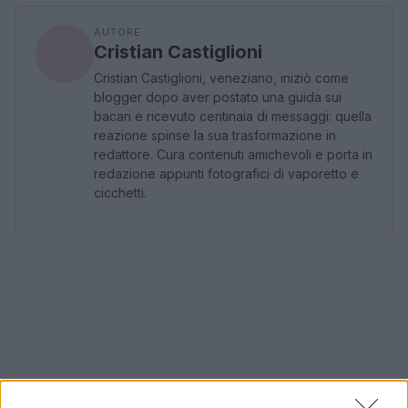
AUTORE
Cristian Castiglioni
Cristian Castiglioni, veneziano, iniziò come
blogger dopo aver postato una guida sui
bacari e ricevuto centinaia di messaggi: quella
reazione spinse la sua trasformazione in
redattore. Cura contenuti amichevoli e porta in
redazione appunti fotografici di vaporetto e
cicchetti.