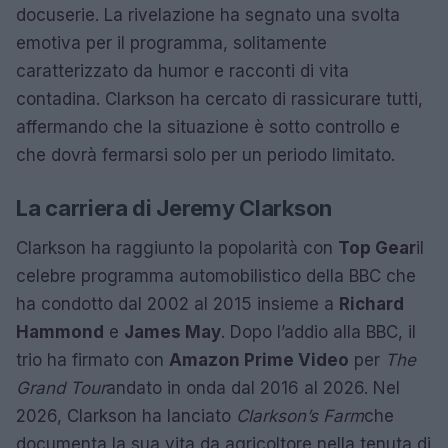
docuserie. La rivelazione ha segnato una svolta
emotiva per il programma, solitamente
caratterizzato da humor e racconti di vita
contadina. Clarkson ha cercato di rassicurare tutti,
affermando che la situazione è sotto controllo e
che dovrà fermarsi solo per un periodo limitato.
La carriera di Jeremy Clarkson
Clarkson ha raggiunto la popolarità con
Top Gear
il
celebre programma automobilistico della BBC che
ha condotto dal 2002 al 2015 insieme a
Richard
Hammond
e
James May
. Dopo l’addio alla BBC, il
trio ha firmato con
Amazon Prime Video
per
The
Grand Tour
andato in onda dal 2016 al 2026. Nel
2026, Clarkson ha lanciato
Clarkson’s Farm
che
documenta la sua vita da agricoltore nella tenuta di