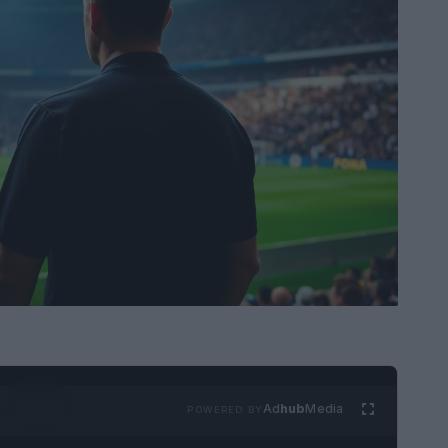
Ad
hub
Media
POWERED BY