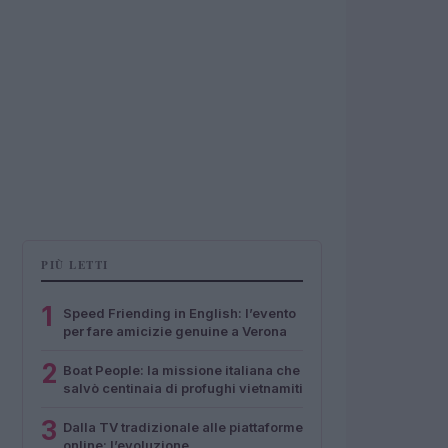
PIÙ LETTI
1
Speed Friending in English: l’evento
per fare amicizie genuine a Verona
2
Boat People: la missione italiana che
salvò centinaia di profughi vietnamiti
3
Dalla TV tradizionale alle piattaforme
online: l’evoluzione