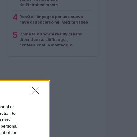
dell’intrattenimento
4
ResQ e l’impegno per una nuova
nave di soccorso nel Mediterraneo
5
Come talk show e reality creano
dipendenza: cliffhanger,
confessionali e montaggio
sonal or
ection to
ou may
 personal
out of the