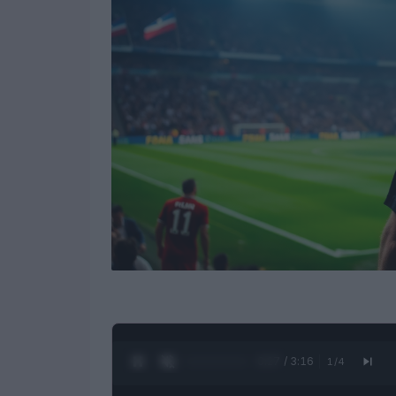
0:28 / 3:16
1
/
4