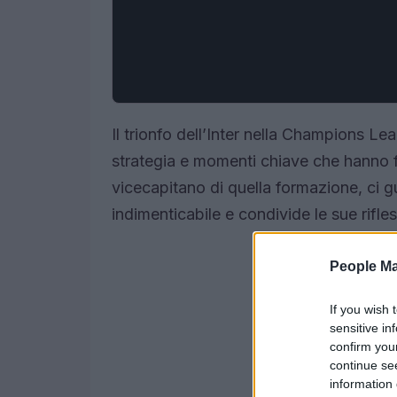
Il trionfo dell’Inter nella Champions L
strategia e momenti chiave che hanno f
vicecapitano di quella formazione, ci gu
indimenticabile e condivide le sue rifless
People Ma
If you wish 
sensitive in
confirm you
continue se
information 