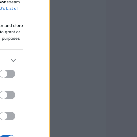
 downstream
B’s List of
er and store
to grant or
ed purposes