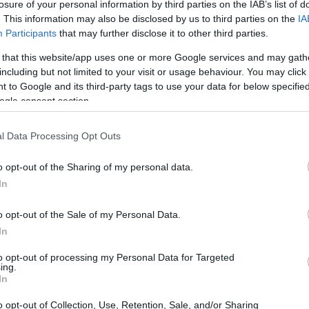
losure of your personal information by third parties on the IAB’s list of
. This information may also be disclosed by us to third parties on the
IA
Participants
that may further disclose it to other third parties.
 that this website/app uses one or more Google services and may gath
including but not limited to your visit or usage behaviour. You may click 
 to Google and its third-party tags to use your data for below specifi
ogle consent section.
l Data Processing Opt Outs
ev
o opt-out of the Sharing of my personal data.
In
a Champions, Cordoba non può fare a meno di
già le valigie pronte, sembrava una di quelle
o opt-out of the Sale of my Personal Data.
”, racconta. La tensione era palpabile, ma nei
In
ol cruciali grazie a Milito e Sneijder, riportandosi
to opt-out of processing my Personal Data for Targeted
ing.
sapevolezza diversa nel nostro gruppo”,
In
ortanza di quel momento decisivo.
o opt-out of Collection, Use, Retention, Sale, and/or Sharing