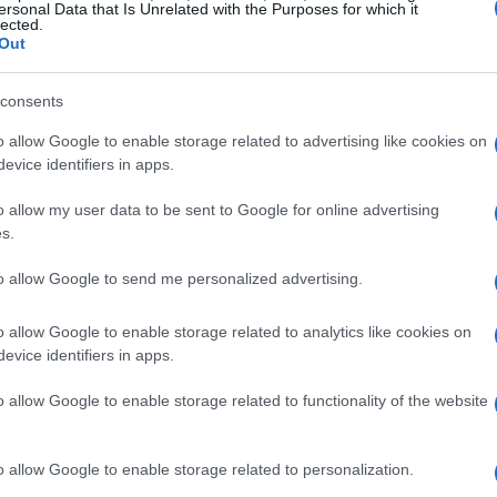
ersonal Data that Is Unrelated with the Purposes for which it
lected.
ea
Out
iminazione del Chelsea agli ottavi di finale, un
consents
o strategico. “Mourinho ha deciso di passare
o allow Google to enable storage related to advertising like cookies on
 a fare gli esterni ma anche a difendere quando
evice identifiers in apps.
rappresentato una svolta, poiché la squadra ha
o allow my user data to be sent to Google for online advertising
nando le delusioni del passato.
s.
to allow Google to send me personalized advertising.
rcellona
o allow Google to enable storage related to analytics like cookies on
 dubbio la semifinale contro il Barcellona.
evice identifiers in apps.
 dato la convinzione che nulla ci avrebbe potuto
o allow Google to enable storage related to functionality of the website
 trattava di presunzione, ma di una
determinazione. “Da quel momento, ci siamo
o allow Google to enable storage related to personalization.
iflettendo su come la vittoria contro i catalani