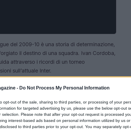
eague del 2009-10 è una storia di determinazione,
orgiato il destino di una squadra. Ivan Cordoba,
ida attraverso i ricordi di un torneo
ioni sull’attuale Inter.
gazine -
Do Not Process My Personal Information
to opt-out of the sale, sharing to third parties, or processing of your per
formation for targeted advertising by us, please use the below opt-out s
r selection. Please note that after your opt-out request is processed y
eing interest-based ads based on personal information utilized by us or
disclosed to third parties prior to your opt-out. You may separately opt-