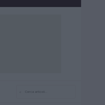
⌕
Cerca