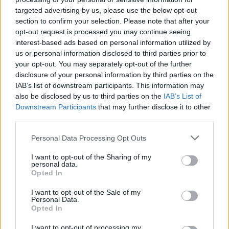
conduzione che segna un punto di svolta e un cast
targeted advertising by us, please use the below opt-out
costruito su volti noti dei reality. Le scelte tecniche
section to confirm your selection. Please note that after your
opt-out request is processed you may continue seeing
sul montaggio e la registrazione promettono un
interest-based ads based on personal information utilized by
prodotto diverso nel formato, mentre i cambi nella
us or personal information disclosed to third parties prior to
giuria di Ballando con le Stelle aggiungono un
your opt-out. You may separately opt-out of the further
disclosure of your personal information by third parties on the
ulteriore elemento di trasformazione nel panorama
IAB’s list of downstream participants. This information may
dei programmi televisivi.
also be disclosed by us to third parties on the
IAB’s List of
Downstream Participants
that may further disclose it to other
third parties.
Please note that this website/app uses one or more Google
AUTORE
Personal Data Processing Opt Outs
Matteo Pellegrino
services and may gather and store information including but
not limited to your visit or usage behaviour. You may click to
I want to opt-out of the Sharing of my
Matteo Pellegrino ha organizzato una sfilata
personal data.
grant or deny consent to Google and its third-party tags to
pop-up nei vicoli del Quartieri Spagnoli per
Opted In
use your data for below specified purposes in below Google
promuovere giovani designer; è editorialista
consent section.
I want to opt-out of the Sale of my
moda che cura rubriche su artigianato e
Personal Data.
tendenze locali. Nato a Napoli, conserva
Opted In
bozze di pattern e appunti presi nelle sartorie
di via Toledo.
I want to opt-out of processing my