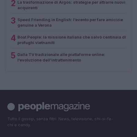
2
La trasformazione di Argos: strategie per attrarre nuovi
acquirenti
3
Speed Friending in English: l’evento per fare amicizie
genuine a Verona
4
Boat People: la missione italiana che salvò centinaia di
profughi vietnamiti
5
Dalla TV tradizionale alle piattaforme online:
l’evoluzione dell’intrattenimento
Tutto il gossip, senza filtri. News, televisione, chi-si-fa-
chi e candy.