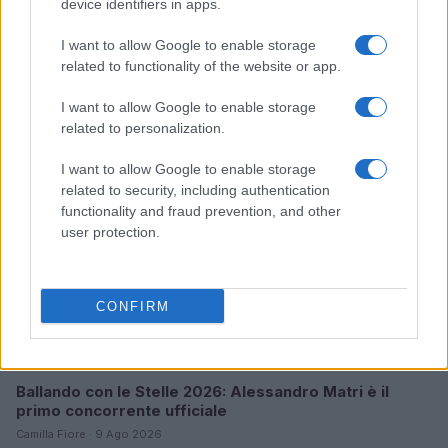
device identifiers in apps.
I want to allow Google to enable storage
Continua a leggere
related to functionality of the website or app.
I want to allow Google to enable storage
TELEVISIONE
related to personalization.
I want to allow Google to enable storage
related to security, including authentication
functionality and fraud prevention, and other
user protection.
CONFIRM
Ballando con le Stelle 2026: Alessandro Matri è il
primo concorrente ufficiale
Camilla Fiore · 9 Ago 2026