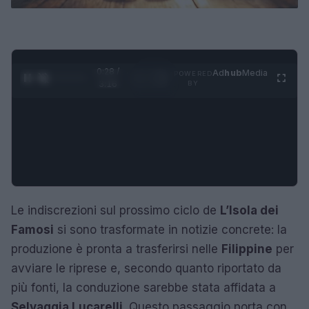
0:29 /
Ad
hub
Media
POWERED
1
/
4
3:16
BY
Le indiscrezioni sul prossimo ciclo de
L’Isola dei
Famosi
si sono trasformate in notizie concrete: la
produzione è pronta a trasferirsi nelle
Filippine
per
avviare le riprese e, secondo quanto riportato da
più fonti, la conduzione sarebbe stata affidata a
Selvaggia Lucarelli
. Questo passaggio porta con