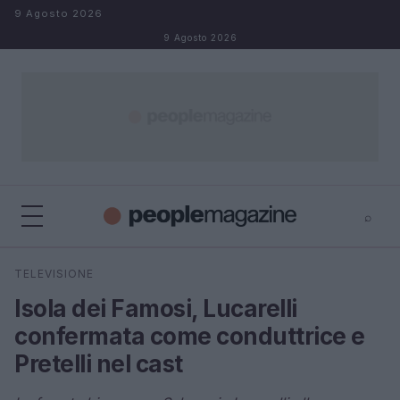
Salta al contenuto
9 Agosto 2026
9 Agosto 2026
⌕
⌕
×
TELEVISIONE
Cerca
Isola dei Famosi, Lucarelli
confermata come conduttrice e
Pretelli nel cast