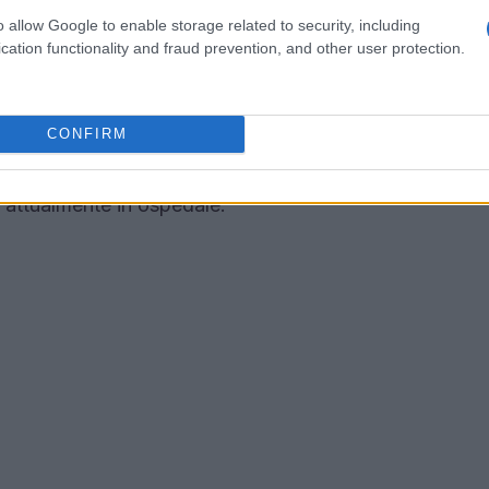
 comunità
o allow Google to enable storage related to security, including
cation functionality and fraud prevention, and other user protection.
simo Nigro ha colpito profondamente la comunità
 stimato e benvoluto, lascia dietro di sé una
CONFIRM
 di Erchie, Giuseppe Margheriti, ha espresso le
ndo il dolore non solo per la famiglia Nigro, ma
, attualmente in ospedale.