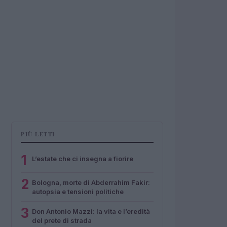
PIÙ LETTI
1
L’estate che ci insegna a fiorire
2
Bologna, morte di Abderrahim Fakir:
autopsia e tensioni politiche
3
Don Antonio Mazzi: la vita e l’eredità
del prete di strada