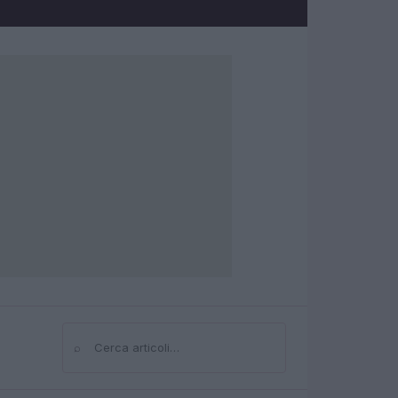
⌕
Cerca