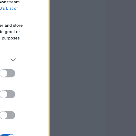
 downstream
B’s List of
er and store
to grant or
ed purposes