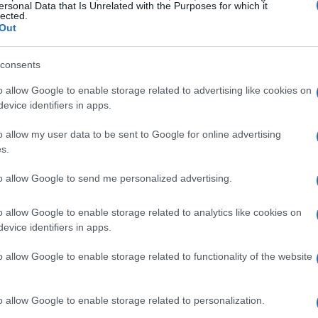
ersonal Data that Is Unrelated with the Purposes for which it
veicoli coinvolti, uno scooter Honda Sv e un pick
lected.
Out
a collisione, avvenuta all’incrocio con la strada
vastanti: lo scooter, dopo l’impatto, ha colpito
consents
te un muro, sbalzando la vittima a una decina
o allow Google to enable storage related to advertising like cookies on
tivi di rianimazione da parte del personale
evice identifiers in apps.
’è stato nulla da fare.
o allow my user data to be sent to Google for online advertising
s.
 guida del pick up, è stato immediatamente
to allow Google to send me personalized advertising.
, segno della gravità delle sue condizioni. La
le forze dell’ordine e dai soccorritori, mentre i
o allow Google to enable storage related to analytics like cookies on
estato shock e tristezza per l’accaduto.
evice identifiers in apps.
rabinieri ha permesso di effettuare i rilievi
o allow Google to enable storage related to functionality of the website
amica dell’incidente. Quante volte, purtroppo,
o essere evitati?
o allow Google to enable storage related to personalization.