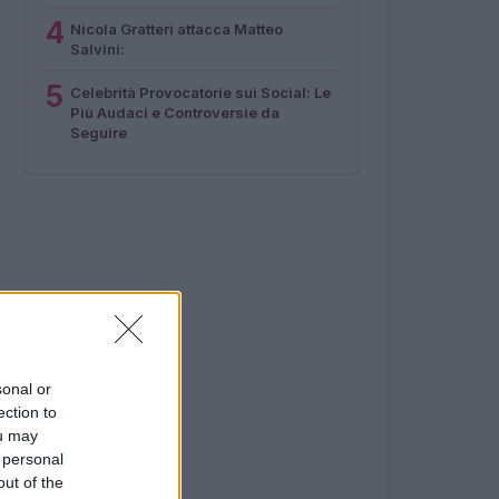
4
Nicola Gratteri attacca Matteo
Salvini:
5
Celebrità Provocatorie sui Social: Le
Più Audaci e Controversie da
Seguire
sonal or
ection to
ou may
 personal
out of the