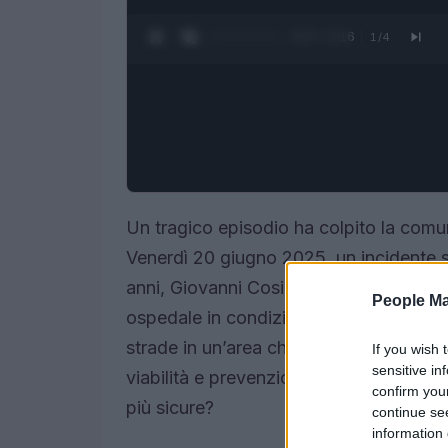
0:28 / 3:16
1
/
4
Un tragico episodio ha colpito la comun
Venerdì 20 giugno 2025, un incidente s
anni, Giovanni Cosimo Nigro, mentre un
People Ma
ospedale in condizioni gravi. Questo eve
strade in un’area che, come molte altre, 
If you wish 
sensitive in
viabilità e prevenzione degli incidenti. 
confirm you
più sicure?
continue se
information 