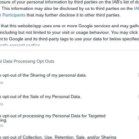
losure of your personal information by third parties on the IAB’s list of
. This information may also be disclosed by us to third parties on the
IA
Participants
that may further disclose it to other third parties.
 that this website/app uses one or more Google services and may gath
including but not limited to your visit or usage behaviour. You may click 
 to Google and its third-party tags to use your data for below specifi
ogle consent section.
l Data Processing Opt Outs
o opt-out of the Sharing of my personal data.
In
o opt-out of the Sale of my Personal Data.
In
to opt-out of processing my Personal Data for Targeted
ing.
e
In
ente è avvenuto poco prima delle 17 nei pressi
o opt-out of Collection, Use, Retention, Sale, and/or Sharing