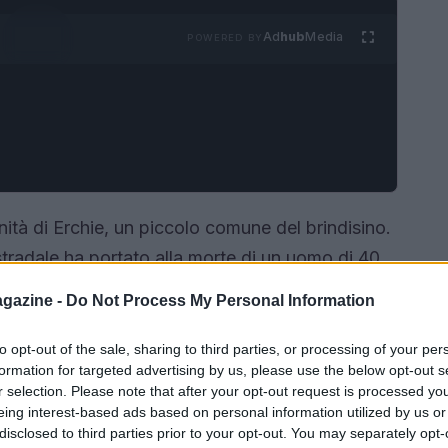
Ad
hub
Media
POWERED BY
ità di Erchie, un piccolo comune del brindisino.
tradale ha portato alla morte di un uomo di 40
 altro conducente è stato trasportato in
gazine -
Do Not Process My Personal Information
nto solleva interrogativi sulla sicurezza delle
deve affrontare sfide significative in termini di
to opt-out of the sale, sharing to third parties, or processing of your per
formation for targeted advertising by us, please use the below opt-out s
È davvero così difficile rendere le nostre strade
r selection. Please note that after your opt-out request is processed y
eing interest-based ads based on personal information utilized by us or
disclosed to third parties prior to your opt-out. You may separately opt-