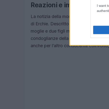
Reazioni e impatto sulla
I want t
authenti
La notizia della morte di Giovanni Co
di Erchie. Descritto come un bracciante
moglie e due figli minorenni. Il sindaco
condoglianze della comunità, sottolinea
anche per l’altro conducente coinvolto